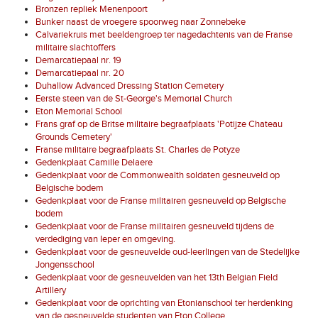
Bronzen repliek Menenpoort
Bunker naast de vroegere spoorweg naar Zonnebeke
Calvariekruis met beeldengroep ter nagedachtenis van de Franse
militaire slachtoffers
Demarcatiepaal nr. 19
Demarcatiepaal nr. 20
Duhallow Advanced Dressing Station Cemetery
Eerste steen van de St-George's Memorial Church
Eton Memorial School
Frans graf op de Britse militaire begraafplaats 'Potijze Chateau
Grounds Cemetery'
Franse militaire begraafplaats St. Charles de Potyze
Gedenkplaat Camille Delaere
Gedenkplaat voor de Commonwealth soldaten gesneuveld op
Belgische bodem
Gedenkplaat voor de Franse militairen gesneuveld op Belgische
bodem
Gedenkplaat voor de Franse militairen gesneuveld tijdens de
verdediging van Ieper en omgeving.
Gedenkplaat voor de gesneuvelde oud-leerlingen van de Stedelijke
Jongensschool
Gedenkplaat voor de gesneuvelden van het 13th Belgian Field
Artillery
Gedenkplaat voor de oprichting van Etonianschool ter herdenking
van de gesneuvelde studenten van Eton College