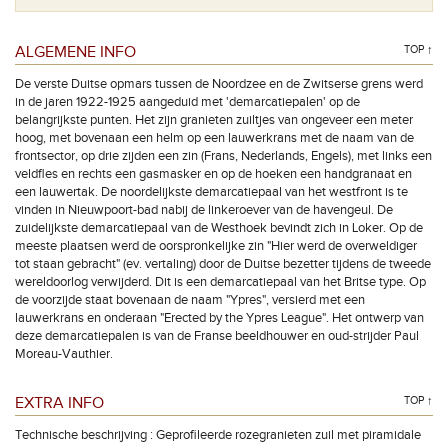
ALGEMENE INFO
TOP ↑
De verste Duitse opmars tussen de Noordzee en de Zwitserse grens werd
in de jaren 1922-1925 aangeduid met 'demarcatiepalen' op de
belangrijkste punten. Het zijn granieten zuiltjes van ongeveer een meter
hoog, met bovenaan een helm op een lauwerkrans met de naam van de
frontsector, op drie zijden een zin (Frans, Nederlands, Engels), met links een
veldfles en rechts een gasmasker en op de hoeken een handgranaat en
een lauwertak. De noordelijkste demarcatiepaal van het westfront is te
vinden in Nieuwpoort-bad nabij de linkeroever van de havengeul. De
zuidelijkste demarcatiepaal van de Westhoek bevindt zich in Loker. Op de
meeste plaatsen werd de oorspronkelijke zin "Hier werd de overweldiger
tot staan gebracht" (ev. vertaling) door de Duitse bezetter tijdens de tweede
wereldoorlog verwijderd. Dit is een demarcatiepaal van het Britse type. Op
de voorzijde staat bovenaan de naam "Ypres", versierd met een
lauwerkrans en onderaan "Erected by the Ypres League". Het ontwerp van
deze demarcatiepalen is van de Franse beeldhouwer en oud-strijder Paul
Moreau-Vauthier.
EXTRA INFO
TOP ↑
Technische beschrijving : Geprofileerde rozegranieten zuil met piramidale