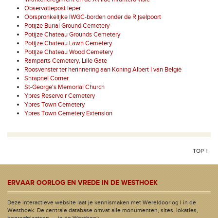
Observatiepost Ieper
Oorspronkelijke IWGC-borden onder de Rijselpoort
Potijze Burial Ground Cemetery
Potijze Chateau Grounds Cemetery
Potijze Chateau Lawn Cemetery
Potijze Chateau Wood Cemetery
Ramparts Cemetery, Lille Gate
Roosvenster ter herinnering aan Koning Albert I van België
Shrapnel Corner
St-George's Memorial Church
Ypres Reservoir Cemetery
Ypres Town Cemetery
Ypres Town Cemetery Extension
TOP ↑
ERVAAR OORLOG EN VREDE IN DE WESTHOEK
Deze interactieve website laat je kennismaken met Wereldoorlog I in de
Westhoek. De centrale database omvat alle monumenten, sites, lokaties,