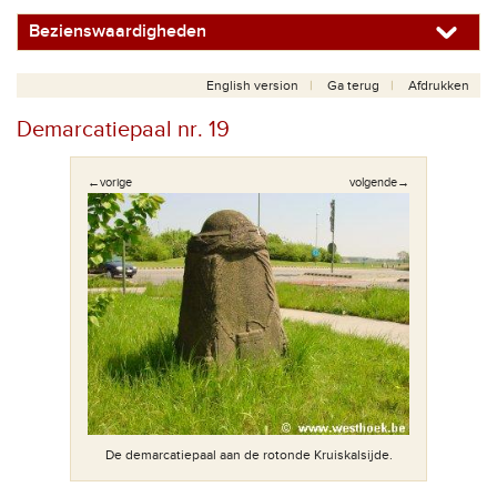
Bezienswaardigheden
English version
Ga terug
Afdrukken
Demarcatiepaal nr. 19
←vorige
volgende→
De demarcatiepaal aan de rotonde Kruiskalsijde.