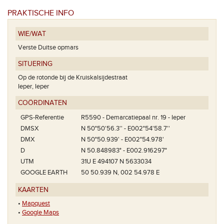
PRAKTISCHE INFO
WIE/WAT
Verste Duitse opmars
SITUERING
s'.
Bo
Op de rotonde bij de Kruiskalsijdestraat
Ieper, Ieper
COÖRDINATEN
GPS-Referentie
R5590 - Demarcatiepaal nr. 19 - Ieper
DMSX
N 50°50'56.3'' - E002°54'58.7''
DMX
N 50°50.939' - E002°54.978'
D
N 50.848983° - E002.916297°
UTM
31U E 494107 N 5633034
GOOGLE EARTH
50 50.939 N, 002 54.978 E
KAARTEN
•
Mapquest
•
Google Maps