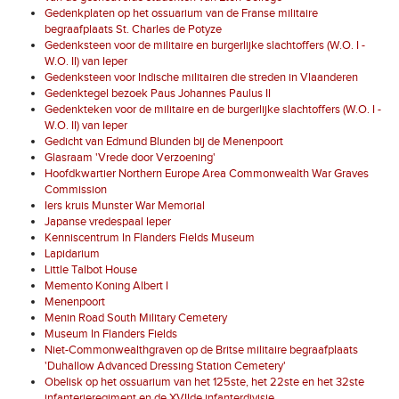
Gedenkplaten op het ossuarium van de Franse militaire
begraafplaats St. Charles de Potyze
Gedenksteen voor de militaire en burgerlijke slachtoffers (W.O. I -
W.O. II) van Ieper
Gedenksteen voor Indische militairen die streden in Vlaanderen
Gedenktegel bezoek Paus Johannes Paulus II
Gedenkteken voor de militaire en de burgerlijke slachtoffers (W.O. I -
W.O. II) van Ieper
Gedicht van Edmund Blunden bij de Menenpoort
Glasraam 'Vrede door Verzoening'
Hoofdkwartier Northern Europe Area Commonwealth War Graves
Commission
Iers kruis Munster War Memorial
Japanse vredespaal Ieper
Kenniscentrum In Flanders Fields Museum
Lapidarium
Little Talbot House
Memento Koning Albert I
Menenpoort
Menin Road South Military Cemetery
Museum In Flanders Fields
Niet-Commonwealthgraven op de Britse militaire begraafplaats
'Duhallow Advanced Dressing Station Cemetery'
Obelisk op het ossuarium van het 125ste, het 22ste en het 32ste
infanterieregiment en de XVIIde infanterdivisie