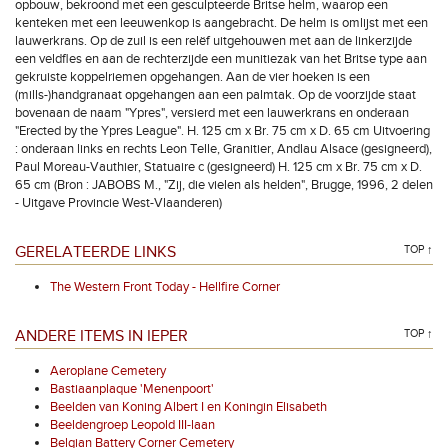
opbouw, bekroond met een gesculpteerde Britse helm, waarop een
kenteken met een leeuwenkop is aangebracht. De helm is omlijst met een
lauwerkrans. Op de zuil is een relëf uitgehouwen met aan de linkerzijde
een veldfles en aan de rechterzijde een munitiezak van het Britse type aan
gekruiste koppelriemen opgehangen. Aan de vier hoeken is een
(mills-)handgranaat opgehangen aan een palmtak. Op de voorzijde staat
bovenaan de naam "Ypres", versierd met een lauwerkrans en onderaan
"Erected by the Ypres League". H. 125 cm x Br. 75 cm x D. 65 cm Uitvoering
: onderaan links en rechts Leon Telle, Granitier, Andlau Alsace (gesigneerd),
Paul Moreau-Vauthier, Statuaire c (gesigneerd) H. 125 cm x Br. 75 cm x D.
65 cm (Bron : JABOBS M., "Zij, die vielen als helden", Brugge, 1996, 2 delen
- Uitgave Provincie West-Vlaanderen)
GERELATEERDE LINKS
TOP ↑
The Western Front Today - Hellfire Corner
ANDERE ITEMS IN IEPER
TOP ↑
Aeroplane Cemetery
Bastiaanplaque 'Menenpoort'
Beelden van Koning Albert I en Koningin Elisabeth
Beeldengroep Leopold III-laan
Belgian Battery Corner Cemetery