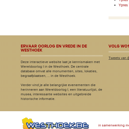
Ypres
ERVAAR OORLOG EN VREDE IN DE
VOLG WO1
WESTHOEK
Tweets van 
Deze interactieve website laat je kennismaken met
Wereldoorlog I in de Westhoek. De centrale
database omvat alle monumenten, sites, lokaties,
begraafplaatsen, ... in de Westhoek.
Verder vind je alle belangrijke evenementen die
herinneren aan Wereldoorlog I, een literatuurlijst, de
musea, interessante websites en uitgebreide
historische informatie.
in samenwerking m