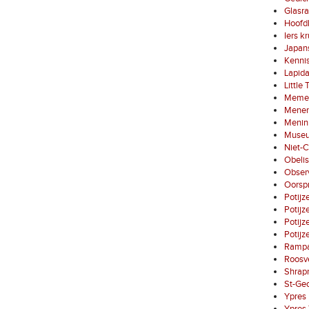
Glasra
Hoofd
Iers k
Japans
Kenni
Lapid
Little
Memen
Menen
Menin
Museum
Niet-C
Obelis
Observ
Oorspr
Potijz
Potij
Potij
Potij
Rampar
Roosve
Shrap
St-Ge
Ypres
Ypres