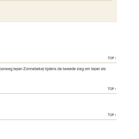
TOP ↑
oorweg Ieper-Zonnebeke) tijdens de tweede slag om Ieper als
TOP ↑
TOP ↑