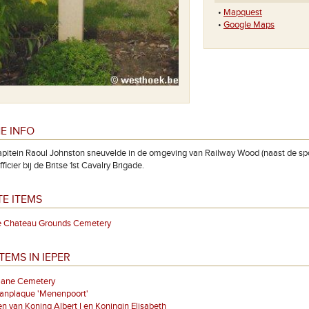
•
Mapquest
•
Google Maps
E INFO
pitein Raoul Johnston sneuvelde in de omgeving van Railway Wood (naast de sp
ficier bij de Britse 1st Cavalry Brigade.
E ITEMS
ze Chateau Grounds Cemetery
TEMS IN IEPER
lane Cemetery
aanplaque 'Menenpoort'
n van Koning Albert I en Koningin Elisabeth