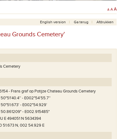
A
A
A
English version
Ga terug
Afdrukken
hateau Grounds Cemetery'
ds Cemetery
6154 - Frans graf op Potijze Chateau Grounds Cemetery
 50°51'40.4'' - E002°54'55.7''
 50°51.673' - E002°54.929'
 50.861209° - E002.915485°
1U E 494051 N 5634394
0 51.673 N, 002 54.929 E