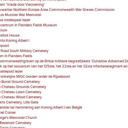
am 'Vrede door Verzoening'
kwartier Northern Europe Area Commonwealth War Graves Commission
ruis Munster War Memorial
e vredespaal Ieper
scentrum In Flanders Fields Museum
arium
 Talbot House
to Koning Albert I
poort
 Road South Military Cemetery
 In Flanders Fields
ommonwealthgraven op de Britse militaire begraafplaats 'Duhallow Advanced D
k op het ossuarium van het 125ste, het 22ste en het 32ste infanterieregiment en 
atiepost Ieper
onkelijke IWGC-borden onder de Rijselpoort
e Burial Ground Cemetery
ze Chateau Grounds Cemetery
ze Chateau Lawn Cemetery
ze Chateau Wood Cemetery
ts Cemetery, Lille Gate
nster ter herinnering aan Koning Albert I van België
nel Corner
orge's Memorial Church
 Reservoir Cemetery
 Town Cemetery