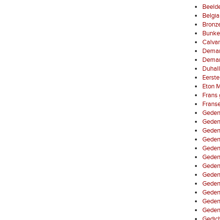
Beelde
Belgia
Bronz
Bunke
Calvar
Demarc
Demarc
Duhal
Eerste
Eton 
Frans 
Franse
Geden
Geden
Gedenk
Gedenk
Gedenk
Gedenk
Gedenk
Gedenk
Gedenk
Gedenk
Geden
Gedenk
Gedic