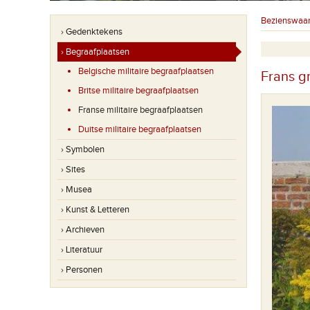
Bezienswaa
› Gedenktekens
› Begraafplaatsen
Belgische militaire begraafplaatsen
Frans g
Britse militaire begraafplaatsen
Franse militaire begraafplaatsen
Duitse militaire begraafplaatsen
› Symbolen
› Sites
› Musea
› Kunst & Letteren
› Archieven
› Literatuur
› Personen