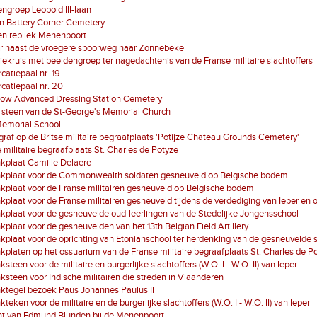
ngroep Leopold III-laan
n Battery Corner Cemetery
en repliek Menenpoort
r naast de vroegere spoorweg naar Zonnebeke
iekruis met beeldengroep ter nagedachtenis van de Franse militaire slachtoffers
atiepaal nr. 19
atiepaal nr. 20
low Advanced Dressing Station Cemetery
 steen van de St-George's Memorial Church
Memorial School
graf op de Britse militaire begraafplaats 'Potijze Chateau Grounds Cemetery'
 militaire begraafplaats St. Charles de Potyze
kplaat Camille Delaere
kplaat voor de Commonwealth soldaten gesneuveld op Belgische bodem
plaat voor de Franse militairen gesneuveld op Belgische bodem
plaat voor de Franse militairen gesneuveld tijdens de verdediging van Ieper en
plaat voor de gesneuvelde oud-leerlingen van de Stedelijke Jongensschool
plaat voor de gesneuvelden van het 13th Belgian Field Artillery
plaat voor de oprichting van Etonianschool ter herdenking van de gesneuvelde 
platen op het ossuarium van de Franse militaire begraafplaats St. Charles de P
steen voor de militaire en burgerlijke slachtoffers (W.O. I - W.O. II) van Ieper
steen voor Indische militairen die streden in Vlaanderen
ktegel bezoek Paus Johannes Paulus II
teken voor de militaire en de burgerlijke slachtoffers (W.O. I - W.O. II) van Ieper
ht van Edmund Blunden bij de Menenpoort