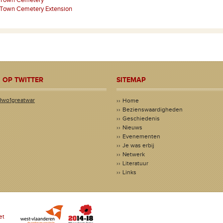
 Town Cemetery Extension
 OP TWITTER
SITEMAP
@wo1greatwar
Home
Bezienswaardigheden
Geschiedenis
Nieuws
Evenementen
Je was erbij
Netwerk
Literatuur
Links
et