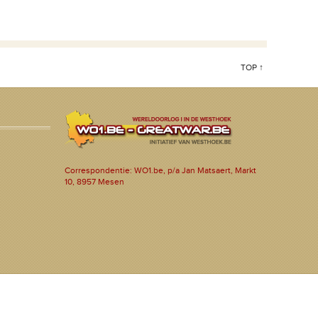
TOP ↑
Correspondentie: WO1.be, p/a Jan Matsaert, Markt
10, 8957 Mesen