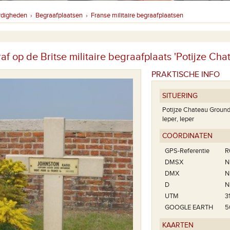
rdigheden
Begraafplaatsen
Franse militaire begraafplaatsen
›
›
raf op de Britse militaire begraafplaats 'Potijze C
PRAKTISCHE INFO
SITUERING
Potijze Chateau Groun
Ieper, Ieper
COÖRDINATEN
GPS-Referentie
R
DMSX
N
DMX
N
D
N
UTM
3
GOOGLE EARTH
5
KAARTEN