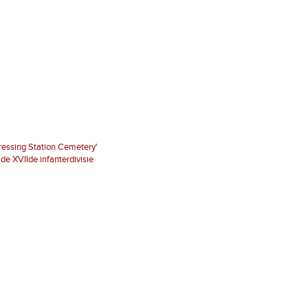
ressing Station Cemetery'
de XVIIde infanterdivisie