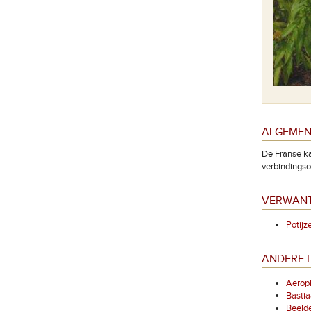
ALGEMEN
De Franse ka
verbindingsof
VERWANT
Potij
ANDERE I
Aerop
Basti
Beelde