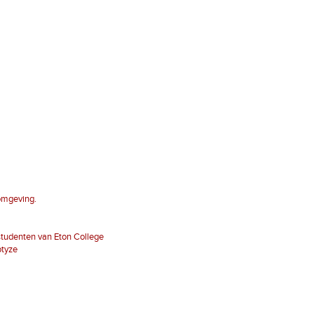
 omgeving.
studenten van Eton College
otyze