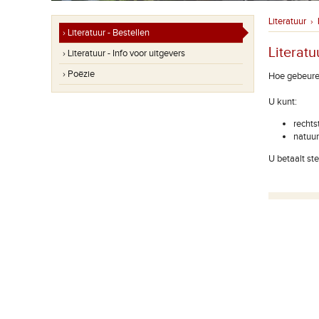
Literatuur
›
› Literatuur - Bestellen
Literatu
› Literatuur - Info voor uitgevers
› Poëzie
Hoe gebeuren
U kunt:
rechts
natuur
U betaalt st