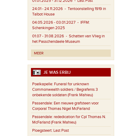
01.01.2025 - 31.12.2026
- Last Post
24.01 - 24.11.2026
- Tentoonstelling 1919 in
Talbot House
04.05.2026 - 03.01.2027
- IFFM:
Schenkingen 2025
01.07 - 31.08.2026
- Schatten van Vlieg in
het Passchendaele Museum
MEER
JE WAS ERBIJ
Poelkapelle:
Funeral for unknown
Commonwealth soldiers / Begrafenis 3
onbekende soldaten (Frank Mahieu)
Passendale:
Een nieuwe grafsteen voor
Corporal Thomas Nigel McFarland
Passendale:
rededication for Cpl Thomas N.
McFarland (Frank Mahieu)
Ploegsteert:
Last Post