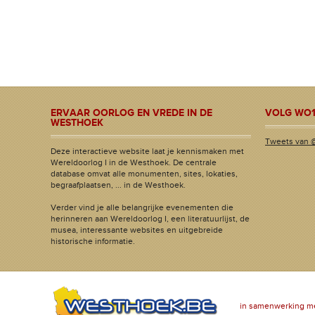
ERVAAR OORLOG EN VREDE IN DE
VOLG WO1
WESTHOEK
Tweets van 
Deze interactieve website laat je kennismaken met
Wereldoorlog I in de Westhoek. De centrale
database omvat alle monumenten, sites, lokaties,
begraafplaatsen, ... in de Westhoek.
Verder vind je alle belangrijke evenementen die
herinneren aan Wereldoorlog I, een literatuurlijst, de
musea, interessante websites en uitgebreide
historische informatie.
in samenwerking m