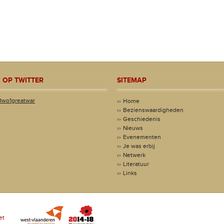
 OP TWITTER
SITEMAP
@wo1greatwar
Home
Bezienswaardigheden
Geschiedenis
Nieuws
Evenementen
Je was erbij
Netwerk
Literatuur
Links
et