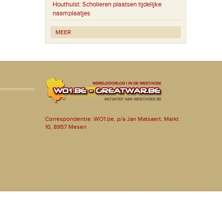
Houthulst:
Scholieren plaatsen tijdelijke
naamplaatjes
MEER
Correspondentie: WO1.be, p/a Jan Matsaert, Markt
10, 8957 Mesen