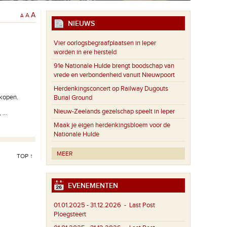
A
A
A
NIEUWS
Vier oorlogsbegraafplaatsen in Ieper
worden in ere hersteld
91e Nationale Hulde brengt boodschap van
vrede en verbondenheid vanuit Nieuwpoort
Herdenkingsconcert op Railway Dugouts
nkopen.
Burial Ground
Nieuw-Zeelands gezelschap speelt in Ieper
...
Maak je eigen herdenkingsbloem voor de
Nationale Hulde
MEER
TOP ↑
EVENEMENTEN
01.01.2025 - 31.12.2026
- Last Post
Ploegsteert