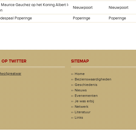
 Maurice Gauchez op het Koning Albert I-
Nieuwpoort
Nieuwpoort
en
edespaal Poperinge
Poperinge
Poperinge
 OP TWITTER
SITEMAP
@wo1greatwar
Home
Bezienswaardigheden
Geschiedenis
Nieuws
Evenementen
Je was erbij
Netwerk
Literatuur
Links