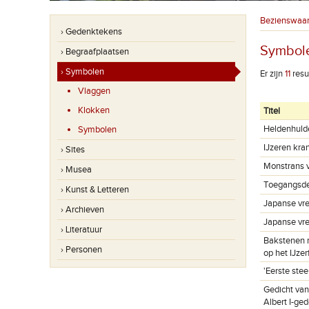
Bezienswaa
› Gedenktekens
Symbol
› Begraafplaatsen
› Symbolen
Er zijn
11
resu
Vlaggen
Klokken
Titel
Heldenhulde
Symbolen
IJzeren kra
› Sites
Monstrans v
› Musea
Toegangsde
› Kunst & Letteren
Japanse vre
› Archieven
Japanse vr
› Literatuur
Bakstenen 
› Personen
op het IJzer
'Eerste ste
Gedicht van
Albert I-ge