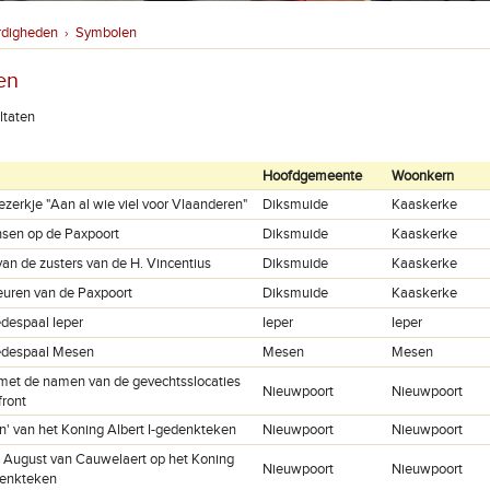
rdigheden
Symbolen
›
en
ltaten
Hoofdgemeente
Woonkern
zerkje "Aan al wie viel voor Vlaanderen"
Diksmuide
Kaaskerke
nsen op de Paxpoort
Diksmuide
Kaaskerke
an de zusters van de H. Vincentius
Diksmuide
Kaaskerke
uren van de Paxpoort
Diksmuide
Kaaskerke
despaal Ieper
Ieper
Ieper
edespaal Mesen
Mesen
Mesen
met de namen van de gevechtsslocaties
Nieuwpoort
Nieuwpoort
front
en' van het Koning Albert I-gedenkteken
Nieuwpoort
Nieuwpoort
 August van Cauwelaert op het Koning
Nieuwpoort
Nieuwpoort
denkteken