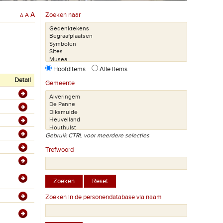
A
Zoeken naar
A
A
Hoofditems
Alle items
Detail
Gemeente
Gebruik CTRL voor meerdere selecties
Trefwoord
Zoeken in de personendatabase via naam