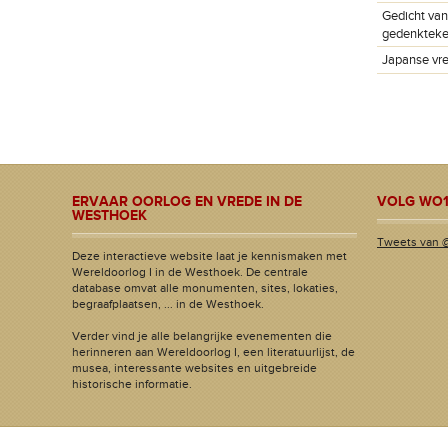
Gedicht van
gedenktek
Japanse vr
ERVAAR OORLOG EN VREDE IN DE
VOLG WO1
WESTHOEK
Tweets van 
Deze interactieve website laat je kennismaken met
Wereldoorlog I in de Westhoek. De centrale
database omvat alle monumenten, sites, lokaties,
begraafplaatsen, ... in de Westhoek.
Verder vind je alle belangrijke evenementen die
herinneren aan Wereldoorlog I, een literatuurlijst, de
musea, interessante websites en uitgebreide
historische informatie.