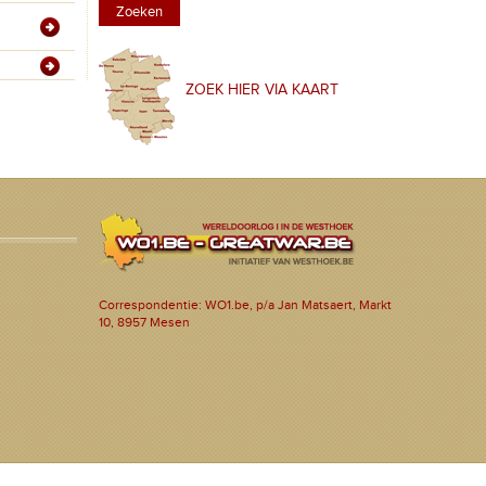
ZOEK HIER VIA KAART
Correspondentie: WO1.be, p/a Jan Matsaert, Markt
10, 8957 Mesen