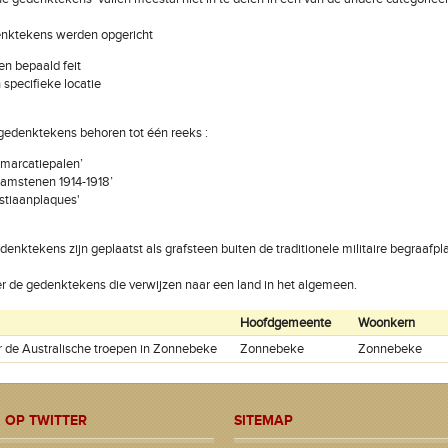
nktekens werden opgericht
en bepaald feit
n specifieke locatie
gedenktekens behoren tot één reeks :
marcatiepalen’
amstenen 1914-1918’
stiaanplaques'
nktekens zijn geplaatst als grafsteen buiten de traditionele militaire begraafpl
n er de gedenktekens die verwijzen naar een land in het algemeen.
Hoofdgemeente
Woonkern
or de Australische troepen in Zonnebeke
Zonnebeke
Zonnebeke
 OP TWITTER
SITEMAP