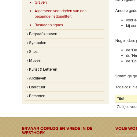
Graven
Andere gede
Algemeen voor doden van een
bepaalde nationaliteit
voor e
Bastiaanplaques
bij ee
› Begraafplaatsen
Nog andere 
› Symbolen
de ‘De
› Sites
de ‘Na
› Musea
de 'Ba
› Kunst & Letteren
Sommige gede
› Archieven
› Literatuur
Tot slot zij
› Personen
Titel
Zuiltjes vo
ERVAAR OORLOG EN VREDE IN DE
VOLG WO1
WESTHOEK