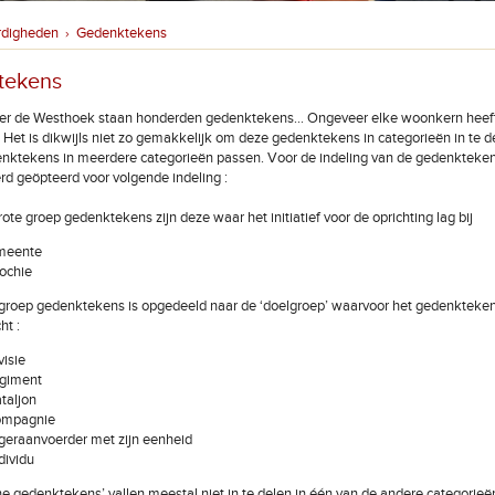
rdigheden
Gedenktekens
›
tekens
ver de Westhoek staan honderden gedenktekens… Ongeveer elke woonkern heeft
 Het is dikwijls niet zo gemakkelijk om deze gedenktekens in categorieën in te 
nktekens in meerdere categorieën passen. Voor de indeling van de gedenkteken
d geöpteerd voor volgende indeling :
ote groep gedenktekens zijn deze waar het initiatief voor de oprichting lag bij
meente
ochie
roep gedenktekens is opgedeeld naar de ‘doelgroep’ waarvoor het gedenkteken 
ht :
visie
egiment
taljon
ompagnie
geraanvoerder met zijn eenheid
dividu
 gedenktekens’ vallen meestal niet in te delen in één van de andere categorieë