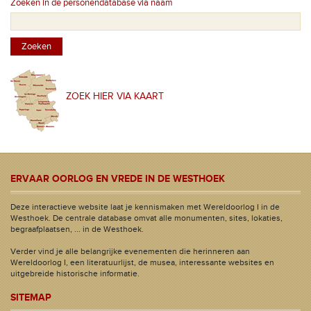
Zoeken in de personendatabase via naam
ZOEK HIER VIA KAART
ERVAAR OORLOG EN VREDE IN DE WESTHOEK
Deze interactieve website laat je kennismaken met Wereldoorlog I in de
Westhoek. De centrale database omvat alle monumenten, sites, lokaties,
begraafplaatsen, ... in de Westhoek.
Verder vind je alle belangrijke evenementen die herinneren aan
Wereldoorlog I, een literatuurlijst, de musea, interessante websites en
uitgebreide historische informatie.
SITEMAP