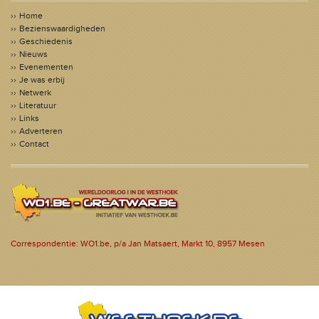
Home
Bezienswaardigheden
Geschiedenis
Nieuws
Evenementen
Je was erbij
Netwerk
Literatuur
Links
Adverteren
Contact
Correspondentie: WO1.be, p/a Jan Matsaert, Markt 10, 8957 Mesen