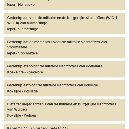
Ieper
Hollebeke
Gedenkplaat voor de militaire en de burgerlijke slachtoffers (W.O. I -
W.O. II) van Vlamertinge
Ieper
Vlamertinge
Gedenkplaat en memento's voor de militaire slachtoffers van
Voormezele
Ieper
Voormezele
Gedenkplaten voor de militaire slachtoffers van Koekelare
Koekelare
Koekelare
Gedenkplaat voor de militaire slachtoffers van Koksijde
Koksijde
Koksijde
Piëta ter nagedachtenis van de militaire en burgerlijke slachtoffers
van Wulpen
Koksijde
Wulpen
Kapel O.L.V. van rust en vrede B.V.O.