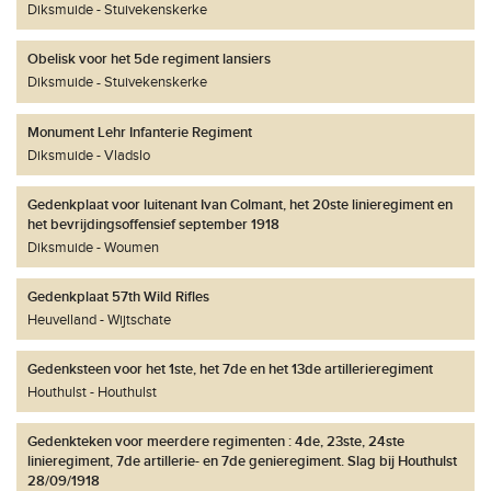
Diksmuide
Stuivekenskerke
Obelisk voor het 5de regiment lansiers
Diksmuide
Stuivekenskerke
Monument Lehr Infanterie Regiment
Diksmuide
Vladslo
Gedenkplaat voor luitenant Ivan Colmant, het 20ste linieregiment en
het bevrijdingsoffensief september 1918
Diksmuide
Woumen
Gedenkplaat 57th Wild Rifles
Heuvelland
Wijtschate
Gedenksteen voor het 1ste, het 7de en het 13de artillerieregiment
Houthulst
Houthulst
Gedenkteken voor meerdere regimenten : 4de, 23ste, 24ste
linieregiment, 7de artillerie- en 7de genieregiment. Slag bij Houthulst
28/09/1918