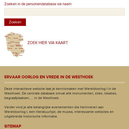
Zoeken in de personendatabase via naam
ZOEK HIER VIA KAART
ERVAAR OORLOG EN VREDE IN DE WESTHOEK
Deze interactieve website laat je kennismaken met Wereldoorlog I in de
Westhoek. De centrale database omvat alle monumenten, sites, lokaties,
begraafplaatsen, ... in de Westhoek.
Verder vind je alle belangrijke evenementen die herinneren aan
Wereldoorlog I, een literatuurlijst, de musea, interessante websites en
uitgebreide historische informatie.
SITEMAP