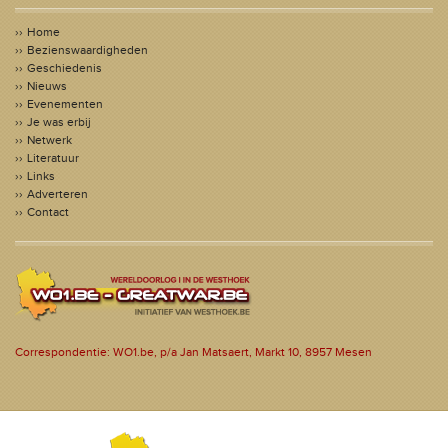
Home
Bezienswaardigheden
Geschiedenis
Nieuws
Evenementen
Je was erbij
Netwerk
Literatuur
Links
Adverteren
Contact
Correspondentie: WO1.be, p/a Jan Matsaert, Markt 10, 8957 Mesen