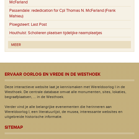
McFarland
Passendale:
rededication for Cpl Thomas N. McFarland (Frank
Mahieu)
Ploegsteert:
Last Post
Houthulst:
Scholieren plaatsen tijdelijke naamplaatjes
MEER
ERVAAR OORLOG EN VREDE IN DE WESTHOEK
Deze interactieve website laat je kennismaken met Wereldoorlog I in de
Westhoek. De centrale database omvat alle monumenten, sites, lokaties,
begraafplaatsen, ... in de Westhoek.
Verder vind je alle belangrijke evenementen die herinneren aan
Wereldoorlog I, een literatuurlijst, de musea, interessante websites en
uitgebreide historische informatie.
SITEMAP