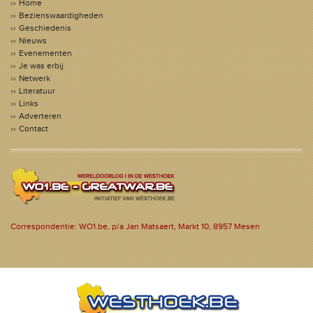
Home
Bezienswaardigheden
Geschiedenis
Nieuws
Evenementen
Je was erbij
Netwerk
Literatuur
Links
Adverteren
Contact
Correspondentie: WO1.be, p/a Jan Matsaert, Markt 10, 8957 Mesen