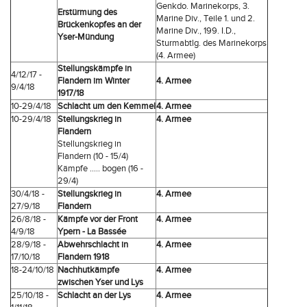
Genkdo. Marinekorps, 3.
Erstürmung des
Marine Div., Teile 1. und 2.
Brückenkopfes an der
Marine Div., 199. I.D.,
Yser-Mündung
Sturmabtlg. des Marinekorps
(4. Armee)
Stellungskämpfe in
4/12/17 -
Flandern im Winter
4. Armee
9/4/18
1917/18
10-29/4/18
Schlacht um den Kemmel
4. Armee
10-29/4/18
Stellungskrieg in
4. Armee
Flandern
Stellungskrieg in
Flandern (10 - 15/4)
Kämpfe ..... bogen (16 -
29/4)
30/4/18 -
Stellungskrieg in
4. Armee
27/9/18
Flandern
26/8/18 -
Kämpfe vor der Front
4. Armee
4/9/18
Ypern - La Bassée
28/9/18 -
Abwehrschlacht in
4. Armee
17/10/18
Flandern 1918
18-24/10/18
Nachhutkämpfe
4. Armee
zwischen Yser und Lys
25/10/18 -
Schlacht an der Lys
4. Armee