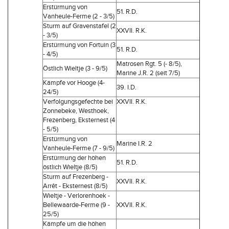
Erstürmung von
51. R.D.
Vanheule-Ferme (2 - 3/5)
Sturm auf Gravenstafel (2
XXVII. R.K.
- 3/5)
Erstürmung von Fortuin (3
51. R.D.
- 4/5)
Matrosen Rgt. 5 (- 8/5),
Östlich Wieltje (3 - 9/5)
Marine J.R. 2 (seit 7/5)
Kämpfe vor Hooge (4-
39. I.D.
24/5)
Verfolgungsgefechte bei
XXVII. R.K.
Zonnebeke, Westhoek,
Frezenberg, Eksternest (4
- 5/5)
Erstürmung von
Marine I.R. 2
Vanheule-Ferme (7 - 9/5)
Erstürmung der höhen
51. R.D.
östlich Wieltje (8/5)
Sturm auf Frezenberg -
XXVII. R.K.
Arrêt - Eksternest (8/5)
Wieltje - Verlorenhoek -
Bellewaarde-Ferme (9 -
XXVII. R.K.
25/5)
Kämpfe um die höhen