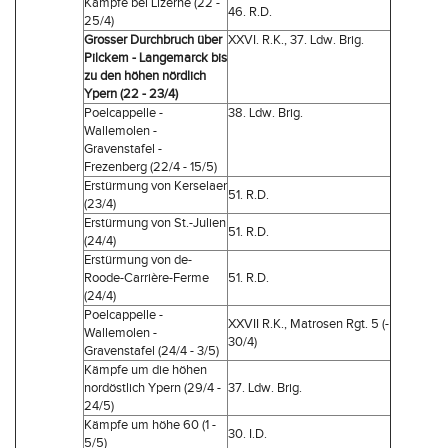
Kämpfe bei Lizerne (22 -
46. R.D.
25/4)
Grosser Durchbruch über
XXVI. R.K., 37. Ldw. Brig.
Pilckem - Langemarck bis
zu den höhen nördlich
Ypern (22 - 23/4)
Poelcappelle -
38. Ldw. Brig.
Wallemolen -
Gravenstafel -
Frezenberg (22/4 - 15/5)
Erstürmung von Kerselaer
51. R.D.
(23/4)
Erstürmung von St.-Julien
51. R.D.
(24/4)
Erstürmung von de-
Roode-Carrière-Ferme
51. R.D.
(24/4)
Poelcappelle -
XXVII R.K., Matrosen Rgt. 5 (-
Wallemolen -
30/4)
Gravenstafel (24/4 - 3/5)
Kämpfe um die höhen
nordöstlich Ypern (29/4 -
37. Ldw. Brig.
24/5)
Kämpfe um höhe 60 (1 -
30. I.D.
5/5)