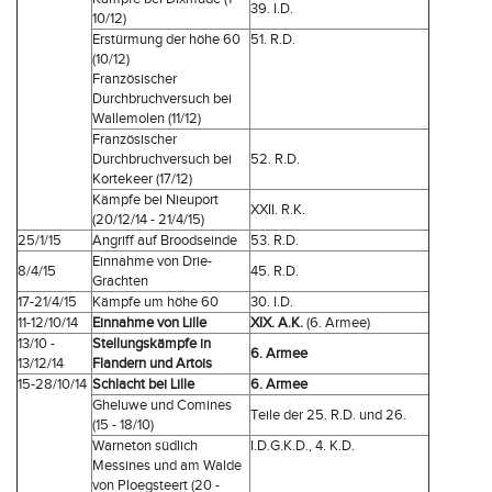
39. I.D.
10/12)
Erstürmung der höhe 60
51. R.D.
(10/12)
Französischer
Durchbruchversuch bei
Wallemolen (11/12)
Französischer
Durchbruchversuch bei
52. R.D.
Kortekeer (17/12)
Kämpfe bei Nieuport
XXII. R.K.
(20/12/14 - 21/4/15)
25/1/15
Angriff auf Broodseinde
53. R.D.
Einnahme von Drie-
8/4/15
45. R.D.
Grachten
17-21/4/15
Kämpfe um höhe 60
30. I.D.
11-12/10/14
Einnahme von Lille
XIX. A.K.
(6. Armee)
13/10 -
Stellungskämpfe in
6. Armee
13/12/14
Flandern und Artois
15-28/10/14
Schlacht bei Lille
6. Armee
Gheluwe und Comines
Teile der 25. R.D. und 26.
(15 - 18/10)
Warneton südlich
I.D.G.K.D., 4. K.D.
Messines und am Walde
von Ploegsteert (20 -