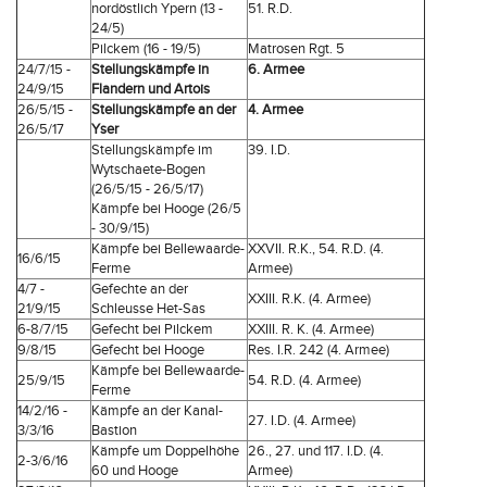
nordöstlich Ypern (13 -
51. R.D.
24/5)
Pilckem (16 - 19/5)
Matrosen Rgt. 5
24/7/15 -
Stellungskämpfe in
6. Armee
24/9/15
Flandern und Artois
26/5/15 -
Stellungskämpfe an der
4. Armee
26/5/17
Yser
Stellungskämpfe im
39. I.D.
Wytschaete-Bogen
(26/5/15 - 26/5/17)
Kämpfe bei Hooge (26/5
- 30/9/15)
Kämpfe bei Bellewaarde-
XXVII. R.K., 54. R.D. (4.
16/6/15
Ferme
Armee)
4/7 -
Gefechte an der
XXIII. R.K. (4. Armee)
21/9/15
Schleusse Het-Sas
6-8/7/15
Gefecht bei Pilckem
XXIII. R. K. (4. Armee)
9/8/15
Gefecht bei Hooge
Res. I.R. 242 (4. Armee)
Kämpfe bei Bellewaarde-
25/9/15
54. R.D. (4. Armee)
Ferme
14/2/16 -
Kämpfe an der Kanal-
27. I.D. (4. Armee)
3/3/16
Bastion
Kämpfe um Doppelhöhe
26., 27. und 117. I.D. (4.
2-3/6/16
60 und Hooge
Armee)