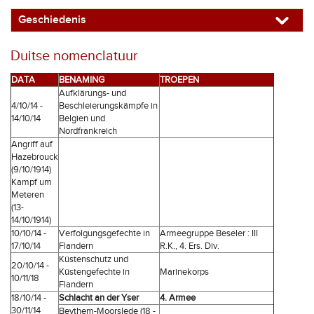
Geschiedenis
Duitse nomenclatuur
DATA
BENAMING
TROEPEN
Aufklärungs- und
4/10/14 -
Beschleierungskämpfe in
14/10/14
Belgien und
Nordfrankreich
Angriff auf
Hazebrouck
(9/10/1914)
Kampf um
Meteren
(13-
14/10/1914)
10/10/14 -
Verfolgungsgefechte in
Armeegruppe Beseler : III
17/10/14
Flandern
R.K., 4. Ers. Div.
Küstenschutz und
20/10/14 -
Küstengefechte in
Marinekorps
10/11/18
Flandern
18/10/14 -
Schlacht an der Yser
4. Armee
30/11/14
Beythem-Moorslede (18 -