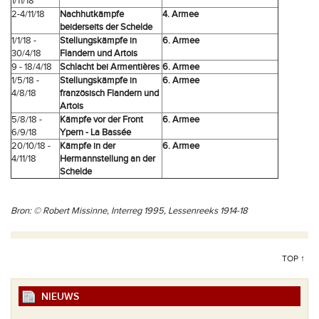
1/11/18
2-4/11/18
Nachhutkämpfe
4. Armee
beiderseits der Schelde
1/1/18 -
Stellungskämpfe in
6. Armee
30/4/18
Flandern und Artois
9 - 18/4/18
Schlacht bei Armentières
6. Armee
1/5/18 -
Stellungskämpfe in
6. Armee
4/8/18
französisch Flandern und
Artois
5/8/18 -
Kämpfe vor der Front
6. Armee
6/9/18
Ypern - La Bassée
20/10/18 -
Kämpfe in der
6. Armee
4/11/18
Hermannstellung an der
Schelde
Bron: © Robert Missinne, Interreg 1995, Lessenreeks 1914-18
TOP ↑
NIEUWS