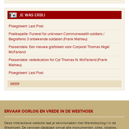
JE WAS ERBIJ
Ploegsteert:
Last Post
Poelkapelle:
Funeral for unknown Commonwealth soldiers /
Begrafenis 3 onbekende soldaten (Frank Mahieu)
Passendale:
Een nieuwe grafsteen voor Corporal Thomas Nigel
McFarland
Passendale:
rededication for Cpl Thomas N. McFarland (Frank
Mahieu)
Ploegsteert:
Last Post
MEER
ERVAAR OORLOG EN VREDE IN DE WESTHOEK
Deze interactieve website laat je kennismaken met Wereldoorlog I in de
Westhoek. De centrale database omvat alle monumenten, sites, lokaties,