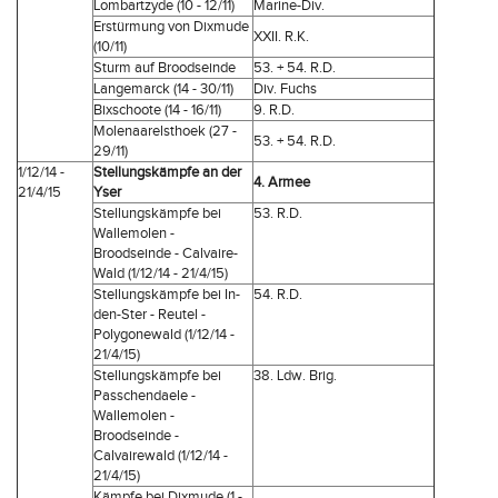
Lombartzyde (10 - 12/11)
Marine-Div.
Erstürmung von Dixmude
XXII. R.K.
(10/11)
Sturm auf Broodseinde
53. + 54. R.D.
Langemarck (14 - 30/11)
Div. Fuchs
Bixschoote (14 - 16/11)
9. R.D.
Molenaarelsthoek (27 -
53. + 54. R.D.
29/11)
1/12/14 -
Stellungskämpfe an der
4. Armee
21/4/15
Yser
Stellungskämpfe bei
53. R.D.
Wallemolen -
Broodseinde - Calvaire-
Wald (1/12/14 - 21/4/15)
Stellungskämpfe bei In-
54. R.D.
den-Ster - Reutel -
Polygonewald (1/12/14 -
21/4/15)
Stellungskämpfe bei
38. Ldw. Brig.
Passchendaele -
Wallemolen -
Broodseinde -
Calvairewald (1/12/14 -
21/4/15)
Kämpfe bei Dixmude (1 -