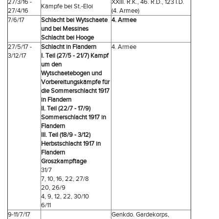
27/3/16 -
XXIII. R.K., 46. R.D., 123 I.D.
Kämpfe bei St.-Eloi
27/4/16
(4. Armee)
7/6/17
Schlacht bei Wytschaete
4. Armee
und bei Messines
Schlacht bei Hooge
27/5/17 -
Schlacht in Flandern
4. Armee
3/12/17
I. Teil (27/5 - 21/7) Kampf
um den
Wytschaetebogen und
Vorbereitungskämpfe für
die Sommerschlacht 1917
in Flandern
II. Teil (22/7 - 17/9)
Sommerschlacht 1917 in
Flandern
III. Teil (18/9 - 3/12)
Herbstschlacht 1917 in
Flandern
Groszkampftage
31/7
7, 10, 16, 22, 27/8
20, 26/9
4, 9, 12, 22, 30/10
6/11
9-11/7/17
Genkdo. Gardekorps,