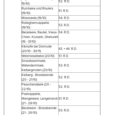
52. R.D.
19/10)
Rumbeke und Roulers
51. R.D.
(19/10)
Moorseele (19/10)
54. R.D.
Rolleghemcappelle
53. R.D.
(19/10)
Becelaere, Reutel, Vieux-
54. R.D.
Chien, Kruiseik, Gheluvelt
(19 - 31/10)
Kämpfe bei Dixmude
43. + 44. R.D.
(20/10 - 30/11)
Westroosebeke (20/10)
51. R.D.
Strooiboomhoek,
Waterdamhoek,
53. R.D.
Keibergmolen (20/10)
Keiberg - Broodseinde
52. R.D.
(20 - 21/10)
Passchendaele (20 -
52. R.D.
22/10)
Poelcappelle,
Mangelaare, Langemarck
51. R.D.
(21 - 28/10)
Becelaere - Broodseinde
53. R.D.
(21 - 26/10)