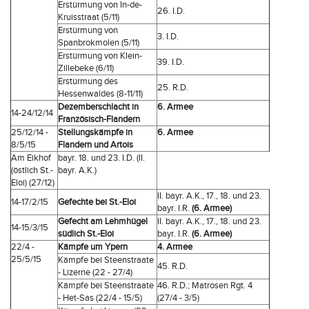
Erstürmung von In-de-
26. I.D.
Kruisstraat (5/11)
Erstürmung von
3. I.D.
Spanbrokmolen (5/11)
Erstürmung von Klein-
39. I.D.
Zillebeke (6/11)
Erstürmung des
25. R.D.
Hessenwaldes (8-11/11)
Dezemberschlacht in
6. Armee
14-24/12/14
Französisch-Flandern
25/12/14 -
Stellungskämpfe in
6. Armee
8/5/15
Flandern und Artois
Am Eikhof
bayr. 18. und 23. I.D. (II.
(östlich St.-
bayr. A.K.)
Eloi) (27/12)
II. bayr. A.K., 17., 18. und 23.
14-17/2/15
Gefechte bei St.-Eloi
bayr. I.R.
(6. Armee)
Gefecht am Lehmhügel
II. bayr. A.K., 17., 18. und 23.
14-15/3/15
südlich St.-Eloi
bayr. I.R.
(6. Armee)
22/4 -
Kämpfe um Ypern
4. Armee
25/5/15
Kämpfe bei Steenstraate
45. R.D.
- Lizerne (22 - 27/4)
Kämpfe bei Steenstraate
46. R.D.; Matrosen Rgt. 4
- Het-Sas (22/4 - 15/5)
(27/4 - 3/5)