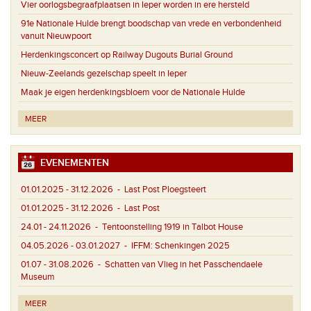
Vier oorlogsbegraafplaatsen in Ieper worden in ere hersteld
91e Nationale Hulde brengt boodschap van vrede en verbondenheid
vanuit Nieuwpoort
Herdenkingsconcert op Railway Dugouts Burial Ground
Nieuw-Zeelands gezelschap speelt in Ieper
Maak je eigen herdenkingsbloem voor de Nationale Hulde
MEER
EVENEMENTEN
01.01.2025 - 31.12.2026
- Last Post Ploegsteert
01.01.2025 - 31.12.2026
- Last Post
24.01 - 24.11.2026
- Tentoonstelling 1919 in Talbot House
04.05.2026 - 03.01.2027
- IFFM: Schenkingen 2025
01.07 - 31.08.2026
- Schatten van Vlieg in het Passchendaele
Museum
MEER