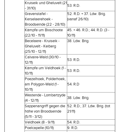
Kruiseik und Gheluvelt (21
53. R.D.
- 31/10)
Gravenstafel -
52. R.D. + 37. Ldw. Brig.
Kerselaerehoek -
(vanaf 26/10)
Broodseinde (22 - 28/10)
Kämpfe um Bixschoote
45. + 46. R.D.; 44. R.D. (3 -
(22/10 - 11/11)
10/11)
Becelaere - Kruiseik -
38. Ldw. Brig.
Gheluvelt - Keiberg
(25/10 - 12/11)
Calvaire-Wald (30/10 -
53. R.D.
12/11)
Kämpfe um Veldhoek (1 -
53. R.D.
10/11)
Poezelhoek, Polderhoek,
am Polygon-Wald (1 -
54. R.D
10/11)
Westende - Lombartzyde
38. Ldw. Brig.
(4 - 12/11)
Sappenangriff gegen die
52. R.D.; 37. Ldw. Brig. (tot
höhe von Broodseinde
21/11)
(5/11 - 3/12)
Veldhoek (8 - 9/11)
54. R.D.
Poelcapelle (10/11)
9. R.D.