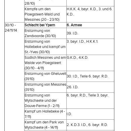
28/10)
Kämpfe um den
H.K.K. 4, bayr. K.D., 3. und 6.
Ploegsteert-Wald und
K.D..
Messines (20 - 23/10)
30/10 -
Schlacht bei Ypern
6. Armee
24/11/14
Erstürmung von
39. I.D.
Zandvoorde (30/10)
Erstürmung von
3. bayr. I.D., H.K.K.1.
Hollebeke und kampf um
St.-Yves (30/10)
Südlich Messines und am
G.K.D., 4.K.D.
Walde von Ploegsteert
(30/10 - 4/11)
Erstürmung von Gheluvelt
30. I.D., Teile 6. bayr. R.D.
(31/10)
Erstürmung von Messines
26. I.D.
(31/10)
Erstürmung von
6. bayr. R.D., Teile 3. bayr.
Wytschaete und der
Douve-Ferme (1 - 2/11)
Kampf um Hollebeke (4 -
I.D.
7/11)
Kampf um den Park von
2. K.D.3. I.D., 6. bayr. R.D.
Wytschaete (4 - 14/11)