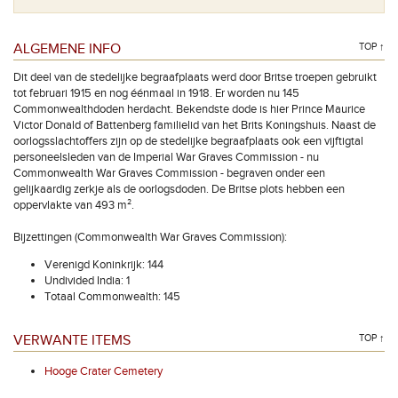
ALGEMENE INFO
TOP ↑
Dit deel van de stedelijke begraafplaats werd door Britse troepen gebruikt
tot februari 1915 en nog éénmaal in 1918. Er worden nu 145
Commonwealthdoden herdacht. Bekendste dode is hier Prince Maurice
Victor Donald of Battenberg familielid van het Brits Koningshuis. Naast de
oorlogsslachtoffers zijn op de stedelijke begraafplaats ook een vijftigtal
personeelsleden van de Imperial War Graves Commission - nu
Commonwealth War Graves Commission - begraven onder een
gelijkaardig zerkje als de oorlogsdoden. De Britse plots hebben een
oppervlakte van 493 m².
Bijzettingen (Commonwealth War Graves Commission):
Verenigd Koninkrijk: 144
Undivided India: 1
Totaal Commonwealth: 145
VERWANTE ITEMS
TOP ↑
Hooge Crater Cemetery