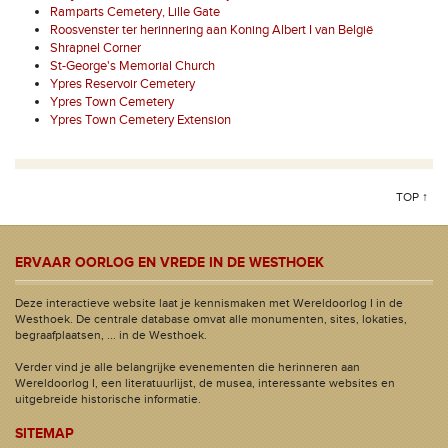
Ramparts Cemetery, Lille Gate
Roosvenster ter herinnering aan Koning Albert I van België
Shrapnel Corner
St-George's Memorial Church
Ypres Reservoir Cemetery
Ypres Town Cemetery
Ypres Town Cemetery Extension
TOP ↑
ERVAAR OORLOG EN VREDE IN DE WESTHOEK
Deze interactieve website laat je kennismaken met Wereldoorlog I in de
Westhoek. De centrale database omvat alle monumenten, sites, lokaties,
begraafplaatsen, ... in de Westhoek.
Verder vind je alle belangrijke evenementen die herinneren aan
Wereldoorlog I, een literatuurlijst, de musea, interessante websites en
uitgebreide historische informatie.
SITEMAP