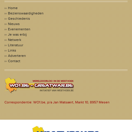
Home
Bezienswaardigheden
Geschiedenis
Nieuws
Evenementen
Je was erbij
Netwerk
Literatuur
Links
Adverteren
Contact
Correspondentie: WO1.be, p/a Jan Matsaert, Markt 10, 8957 Mesen