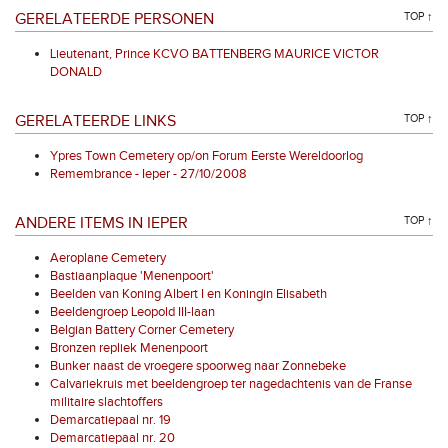
GERELATEERDE PERSONEN
TOP ↑
Lieutenant, Prince KCVO BATTENBERG MAURICE VICTOR
DONALD
GERELATEERDE LINKS
TOP ↑
Ypres Town Cemetery op/on Forum Eerste Wereldoorlog
Remembrance - Ieper - 27/10/2008
ANDERE ITEMS IN IEPER
TOP ↑
Aeroplane Cemetery
Bastiaanplaque 'Menenpoort'
Beelden van Koning Albert I en Koningin Elisabeth
Beeldengroep Leopold III-laan
Belgian Battery Corner Cemetery
Bronzen repliek Menenpoort
Bunker naast de vroegere spoorweg naar Zonnebeke
Calvariekruis met beeldengroep ter nagedachtenis van de Franse
militaire slachtoffers
Demarcatiepaal nr. 19
Demarcatiepaal nr. 20