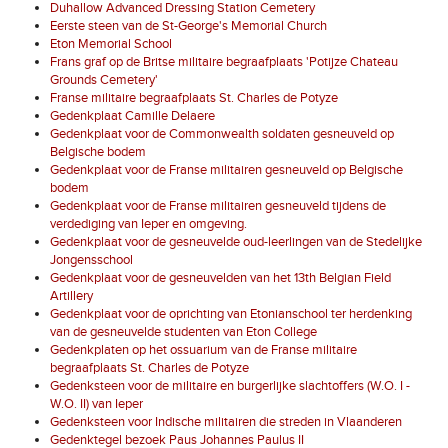
Duhallow Advanced Dressing Station Cemetery
Eerste steen van de St-George's Memorial Church
Eton Memorial School
Frans graf op de Britse militaire begraafplaats 'Potijze Chateau
Grounds Cemetery'
Franse militaire begraafplaats St. Charles de Potyze
Gedenkplaat Camille Delaere
Gedenkplaat voor de Commonwealth soldaten gesneuveld op
Belgische bodem
Gedenkplaat voor de Franse militairen gesneuveld op Belgische
bodem
Gedenkplaat voor de Franse militairen gesneuveld tijdens de
verdediging van Ieper en omgeving.
Gedenkplaat voor de gesneuvelde oud-leerlingen van de Stedelijke
Jongensschool
Gedenkplaat voor de gesneuvelden van het 13th Belgian Field
Artillery
Gedenkplaat voor de oprichting van Etonianschool ter herdenking
van de gesneuvelde studenten van Eton College
Gedenkplaten op het ossuarium van de Franse militaire
begraafplaats St. Charles de Potyze
Gedenksteen voor de militaire en burgerlijke slachtoffers (W.O. I -
W.O. II) van Ieper
Gedenksteen voor Indische militairen die streden in Vlaanderen
Gedenktegel bezoek Paus Johannes Paulus II