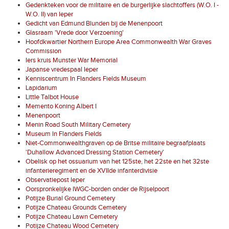
Gedenkteken voor de militaire en de burgerlijke slachtoffers (W.O. I -
W.O. II) van Ieper
Gedicht van Edmund Blunden bij de Menenpoort
Glasraam 'Vrede door Verzoening'
Hoofdkwartier Northern Europe Area Commonwealth War Graves
Commission
Iers kruis Munster War Memorial
Japanse vredespaal Ieper
Kenniscentrum In Flanders Fields Museum
Lapidarium
Little Talbot House
Memento Koning Albert I
Menenpoort
Menin Road South Military Cemetery
Museum In Flanders Fields
Niet-Commonwealthgraven op de Britse militaire begraafplaats
'Duhallow Advanced Dressing Station Cemetery'
Obelisk op het ossuarium van het 125ste, het 22ste en het 32ste
infanterieregiment en de XVIIde infanterdivisie
Observatiepost Ieper
Oorspronkelijke IWGC-borden onder de Rijselpoort
Potijze Burial Ground Cemetery
Potijze Chateau Grounds Cemetery
Potijze Chateau Lawn Cemetery
Potijze Chateau Wood Cemetery