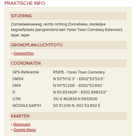
PRAKTISCHE INFO
SITUERING
Zonnebeekseweg, rechts richting Zonnebeke, stedelijke
begraafplaats (aangrenzend aan Ypres Town Cemetery Extension)
Ieper, Ieper
GRONDPLAN-LUCHTFOTO
•
Giswestfoto
COÖRDINATEN
GPS-Referentie
R5615 - Ypres Town Cemetery
DMSX
N 50°51'12.3'' - E002°53'53.5''
DMX
N 50°51.206' - E002°53.892'
D
N 50.853426° - E002.898202°
UTM
31U E 492834 N 5633530
GOOGLE EARTH
50 51.206 N, 002 53.892 E
KAARTEN
•
Mapquest
•
Google Maps