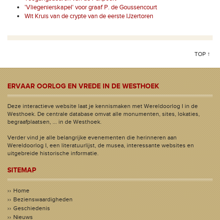
'Vliegenierskapel' voor graaf P. de Goussencourt
Wit Kruis van de crypte van de eerste IJzertoren
TOP ↑
ERVAAR OORLOG EN VREDE IN DE WESTHOEK
Deze interactieve website laat je kennismaken met Wereldoorlog I in de
Westhoek. De centrale database omvat alle monumenten, sites, lokaties,
begraafplaatsen, ... in de Westhoek.
Verder vind je alle belangrijke evenementen die herinneren aan
Wereldoorlog I, een literatuurlijst, de musea, interessante websites en
uitgebreide historische informatie.
SITEMAP
Home
Bezienswaardigheden
Geschiedenis
Nieuws