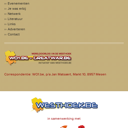
Evenementen
Je was erbij
Netwerk
Literatuur
Links
Adverteren
Contact
Correspondentie: WO1.be, p/a Jan Matsaert, Markt 10, 8957 Mesen
in samenwerking met