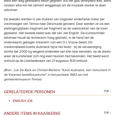
werd een laag gewapend beton gegoten. Als het gips verwijderd was, werd
rondom elke kei het cement weggekapt om de mozaïek sterker te doen
uitkomen.
De beelden werden in zes stukken van ongeveer anderhalve meter per
vrachtwagen van Temse naar Diksmuide gevoerd. Daar werden ze via een
stellingenglijbaan fragment per fragment op de voetstukken van de toren
geplaatst. Het tweede beeld was dat van Joe English. De kunstschilder-
tekenaar houdt de rechterarm hoog gestrekt; in de hand van de
onderwaarts gebogen linkerarm rust een O.L.Vrouw-beeld. Dit
madonnabeeld kostte Aubroeck bijna het leven : bij de vervaardiging
stortte dat 2000 kg wegend onderdeel van klei naar beneden, op de plaats
waar de kunstenaar zich nog even tevoren had bevonden. Het beeld werd
onthuld op de IJzerbedevaart van 21 augustus 1931 onthuld.
(Bron : Luk De Ryck en Christel Mertens “Karel Aubroeck, een monument in
de Vlaamse beeldhouwkunst” in het jaarboek 1983 van het
gemeentemuseum Temse)
GERELATEERDE PERSONEN
TOP ↑
ENGLISH JOE
ANDERE ITEMS IN KAASKERKE
TOP ↑