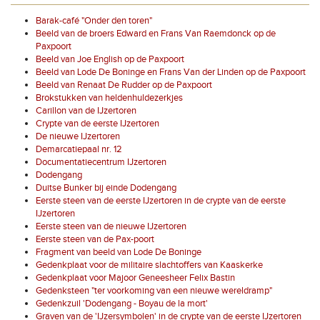
Barak-café "Onder den toren"
Beeld van de broers Edward en Frans Van Raemdonck op de
Paxpoort
Beeld van Joe English op de Paxpoort
Beeld van Lode De Boninge en Frans Van der Linden op de Paxpoort
Beeld van Renaat De Rudder op de Paxpoort
Brokstukken van heldenhuldezerkjes
Carillon van de IJzertoren
Crypte van de eerste IJzertoren
De nieuwe IJzertoren
Demarcatiepaal nr. 12
Documentatiecentrum IJzertoren
Dodengang
Duitse Bunker bij einde Dodengang
Eerste steen van de eerste IJzertoren in de crypte van de eerste
IJzertoren
Eerste steen van de nieuwe IJzertoren
Eerste steen van de Pax-poort
Fragment van beeld van Lode De Boninge
Gedenkplaat voor de militaire slachtoffers van Kaaskerke
Gedenkplaat voor Majoor Geneesheer Felix Bastin
Gedenksteen "ter voorkoming van een nieuwe wereldramp"
Gedenkzuil 'Dodengang - Boyau de la mort'
Graven van de 'IJzersymbolen' in de crypte van de eerste IJzertoren