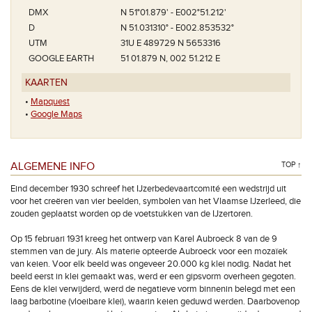
DMX
N 51°01.879' - E002°51.212'
D
N 51.031310° - E002.853532°
UTM
31U E 489729 N 5653316
GOOGLE EARTH
51 01.879 N, 002 51.212 E
KAARTEN
•
Mapquest
•
Google Maps
ALGEMENE INFO
TOP ↑
Eind december 1930 schreef het IJzerbedevaartcomité een wedstrijd uit
voor het creëren van vier beelden, symbolen van het Vlaamse IJzerleed, die
zouden geplaatst worden op de voetstukken van de IJzertoren.
Op 15 februari 1931 kreeg het ontwerp van Karel Aubroeck 8 van de 9
stemmen van de jury. Als materie opteerde Aubroeck voor een mozaïek
van keien. Voor elk beeld was ongeveer 20.000 kg klei nodig. Nadat het
beeld eerst in klei gemaakt was, werd er een gipsvorm overheen gegoten.
Eens de klei verwijderd, werd de negatieve vorm binnenin belegd met een
laag barbotine (vloeibare klei), waarin keien geduwd werden. Daarbovenop