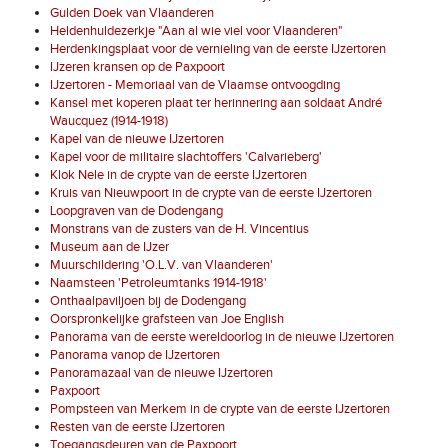
Gulden Doek van Vlaanderen
Heldenhuldezerkje "Aan al wie viel voor Vlaanderen"
Herdenkingsplaat voor de vernieling van de eerste IJzertoren
IJzeren kransen op de Paxpoort
IJzertoren - Memoriaal van de Vlaamse ontvoogding
Kansel met koperen plaat ter herinnering aan soldaat André
Waucquez (1914-1918)
Kapel van de nieuwe IJzertoren
Kapel voor de militaire slachtoffers 'Calvarieberg'
Klok Nele in de crypte van de eerste IJzertoren
Kruis van Nieuwpoort in de crypte van de eerste IJzertoren
Loopgraven van de Dodengang
Monstrans van de zusters van de H. Vincentius
Museum aan de IJzer
Muurschildering 'O.L.V. van Vlaanderen'
Naamsteen 'Petroleumtanks 1914-1918'
Onthaalpaviljoen bij de Dodengang
Oorspronkelijke grafsteen van Joe English
Panorama van de eerste wereldoorlog in de nieuwe IJzertoren
Panorama vanop de IJzertoren
Panoramazaal van de nieuwe IJzertoren
Paxpoort
Pompsteen van Merkem in de crypte van de eerste IJzertoren
Resten van de eerste IJzertoren
Toegangsdeuren van de Paxpoort