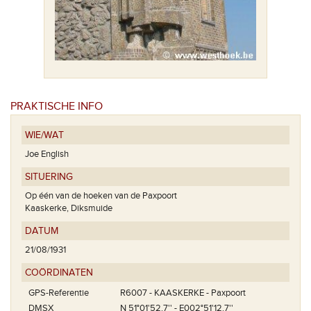
PRAKTISCHE INFO
WIE/WAT
Joe English
SITUERING
Op één van de hoeken van de Paxpoort
Kaaskerke, Diksmuide
DATUM
21/08/1931
COÖRDINATEN
GPS-Referentie
R6007 - KAASKERKE - Paxpoort
DMSX
N 51°01'52.7'' - E002°51'12.7''