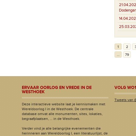
21.04.202
Dodenga
14.04.202
25.03.20
1
2
...
79
ERVAAR OORLOG EN VREDE IN DE
VOLG WO1
WESTHOEK
Tweets van 
Deze interactieve website laat je kennismaken met
Wereldoorlog I in de Westhoek. De centrale
database omvat alle monumenten, sites, lokaties,
begraafplaatsen, ... in de Westhoek.
Verder vind je alle belangrijke evenementen die
herinneren aan Wereldoorlog I, een literatuurlijst, de