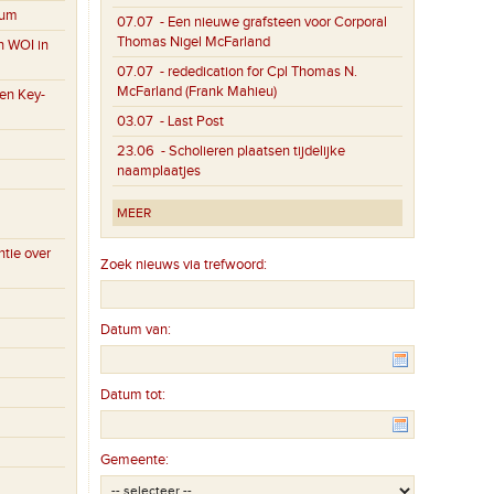
eum
07.07
- Een nieuwe grafsteen voor Corporal
Thomas Nigel McFarland
n WOI in
07.07
- rededication for Cpl Thomas N.
McFarland (Frank Mahieu)
en Key-
03.07
- Last Post
23.06
- Scholieren plaatsen tijdelijke
naamplaatjes
MEER
tie over
Zoek nieuws via trefwoord:
Datum van:
Datum tot:
Gemeente: