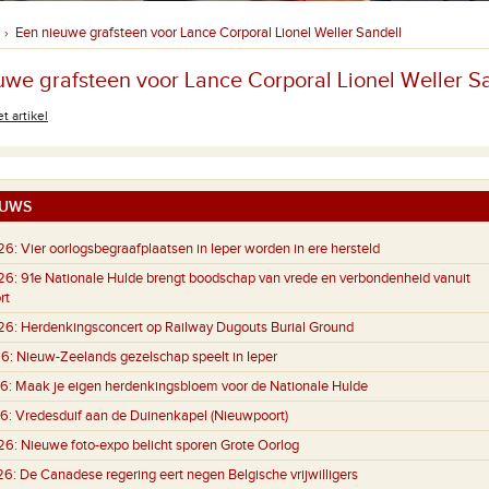
Een nieuwe grafsteen voor Lance Corporal Lionel Weller Sandell
›
uwe grafsteen voor Lance Corporal Lionel Weller S
t artikel
UWS
26:
Vier oorlogsbegraafplaatsen in Ieper worden in ere hersteld
26:
91e Nationale Hulde brengt boodschap van vrede en verbondenheid vanuit
rt
26:
Herdenkingsconcert op Railway Dugouts Burial Ground
6:
Nieuw-Zeelands gezelschap speelt in Ieper
6:
Maak je eigen herdenkingsbloem voor de Nationale Hulde
6:
Vredesduif aan de Duinenkapel (Nieuwpoort)
26:
Nieuwe foto-expo belicht sporen Grote Oorlog
26:
De Canadese regering eert negen Belgische vrijwilligers