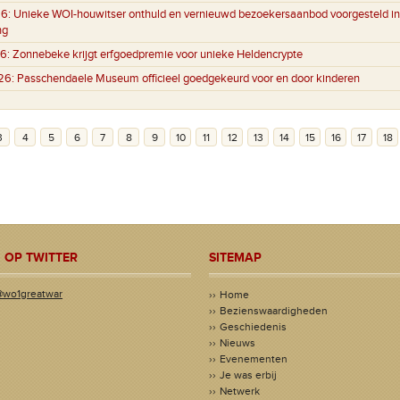
6:
Unieke WOI-houwitser onthuld en vernieuwd bezoekersaanbod voorgesteld in
ng
6:
Zonnebeke krijgt erfgoedpremie voor unieke Heldencrypte
26:
Passchendaele Museum officieel goedgekeurd voor en door kinderen
3
4
5
6
7
8
9
10
11
12
13
14
15
16
17
18
 OP TWITTER
SITEMAP
@wo1greatwar
Home
Bezienswaardigheden
Geschiedenis
Nieuws
Evenementen
Je was erbij
Netwerk