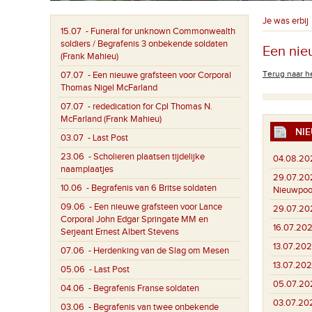
Je was erbij
15.07
- Funeral for unknown Commonwealth
soldiers / Begrafenis 3 onbekende soldaten
Een nie
(Frank Mahieu)
Terug naar he
07.07
- Een nieuwe grafsteen voor Corporal
Thomas Nigel McFarland
07.07
- rededication for Cpl Thomas N.
McFarland (Frank Mahieu)
NIE
03.07
- Last Post
23.06
- Scholieren plaatsen tijdelijke
04.08.20
naamplaatjes
29.07.20
10.06
- Begrafenis van 6 Britse soldaten
Nieuwpoo
09.06
- Een nieuwe grafsteen voor Lance
29.07.20
Corporal John Edgar Springate MM en
16.07.202
Serjeant Ernest Albert Stevens
13.07.202
07.06
- Herdenking van de Slag om Mesen
13.07.202
05.06
- Last Post
05.07.20
04.06
- Begrafenis Franse soldaten
03.07.20
03.06
- Begrafenis van twee onbekende