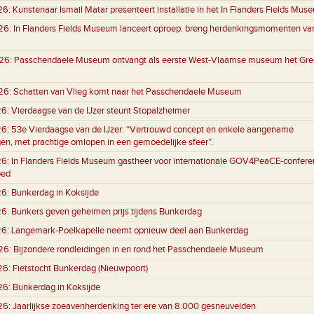
26:
Kunstenaar Ismail Matar presenteert installatie in het In Flanders Fields Mus
26:
In Flanders Fields Museum lanceert oproep: breng herdenkingsmomenten va
26:
Passchendaele Museum ontvangt als eerste West-Vlaamse museum het Gre
26:
Schatten van Vlieg komt naar het Passchendaele Museum
26:
Vierdaagse van de IJzer steunt Stopalzheimer
26:
53e Vierdaagse van de IJzer: “Vertrouwd concept en enkele aangename
gen, met prachtige omlopen in een gemoedelijke sfeer”.
26:
In Flanders Fields Museum gastheer voor internationale GOV4PeaCE-conferen
oed
26:
Bunkerdag in Koksijde
26:
Bunkers geven geheimen prijs tijdens Bunkerdag
26:
Langemark-Poelkapelle neemt opnieuw deel aan Bunkerdag
26:
Bijzondere rondleidingen in en rond het Passchendaele Museum
26:
Fietstocht Bunkerdag (Nieuwpoort)
26:
Bunkerdag in Koksijde
26:
Jaarlijkse zoeavenherdenking ter ere van 8.000 gesneuvelden