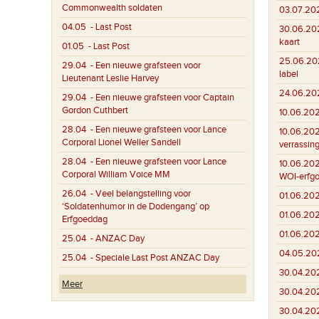
Commonwealth soldaten
03.07.20
04.05
- Last Post
30.06.20
kaart
01.05
- Last Post
25.06.20
29.04
- Een nieuwe grafsteen voor
label
Lieutenant Leslie Harvey
24.06.20
29.04
- Een nieuwe grafsteen voor Captain
Gordon Cuthbert
10.06.20
28.04
- Een nieuwe grafsteen voor Lance
10.06.20
Corporal Lionel Weller Sandell
verrassin
28.04
- Een nieuwe grafsteen voor Lance
10.06.20
Corporal William Voice MM
WOI-erfg
26.04
- Veel belangstelling voor
01.06.20
‘Soldatenhumor in de Dodengang’ op
01.06.20
Erfgoeddag
01.06.20
25.04
- ANZAC Day
04.05.20
25.04
- Speciale Last Post ANZAC Day
30.04.20
Meer
30.04.20
30.04.20