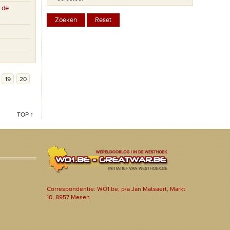
 de
19
20
TOP ↑
Correspondentie: WO1.be, p/a Jan Matsaert, Markt
10, 8957 Mesen