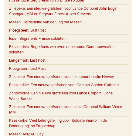
Passendale:
Begrafenis van 6 Britse soldaten
Zillebeke:
Een nieuwe grafsteen voor Lance Corporal John Edgar
Springate MM en Serjeant Ernest Albert Stevens
Mesen:
Herdenking van de Slag om Mesen
Ploegsteert:
Last Post
Ieper:
Begrafenis Franse soldaten
Passendale:
Begrafenis van twee onbekende Commonwealth
soldaten
Langemark:
Last Post
Ploegsteert:
Last Post
Zillebeke:
Een nieuwe grafsteen voor Lieutenant Leslie Harvey
Passendale:
Een nieuwe grafsteen voor Captain Gordon Cuthbert
Zandvoorde:
Een nieuwe grafsteen voor Lance Corporal Lionel
Weller Sandell
Zillebeke:
Een nieuwe grafsteen voor Lance Corporal William Voice
MM
Kaaskerke:
Veel belangstelling voor ‘Soldatenhumor in de
Dodengang’ op Erfgoeddag
Mesen:
ANZAC Day