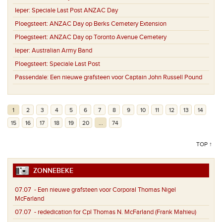
Ieper:
Speciale Last Post ANZAC Day
Ploegsteert:
ANZAC Day op Berks Cemetery Extension
Ploegsteert:
ANZAC Day op Toronto Avenue Cemetery
Ieper:
Australian Army Band
Ploegsteert:
Speciale Last Post
Passendale:
Een nieuwe grafsteen voor Captain John Russell Pound
1
2
3
4
5
6
7
8
9
10
11
12
13
14
15
16
17
18
19
20
...
74
TOP ↑
ZONNEBEKE
07.07
- Een nieuwe grafsteen voor Corporal Thomas Nigel
McFarland
07.07
- rededication for Cpl Thomas N. McFarland (Frank Mahieu)