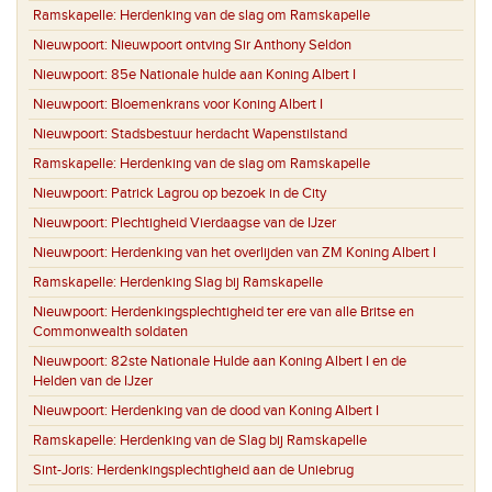
Ramskapelle:
Herdenking van de slag om Ramskapelle
Nieuwpoort:
Nieuwpoort ontving Sir Anthony Seldon
Nieuwpoort:
85e Nationale hulde aan Koning Albert I
Nieuwpoort:
Bloemenkrans voor Koning Albert I
Nieuwpoort:
Stadsbestuur herdacht Wapenstilstand
Ramskapelle:
Herdenking van de slag om Ramskapelle
Nieuwpoort:
Patrick Lagrou op bezoek in de City
Nieuwpoort:
Plechtigheid Vierdaagse van de IJzer
Nieuwpoort:
Herdenking van het overlijden van ZM Koning Albert I
Ramskapelle:
Herdenking Slag bij Ramskapelle
Nieuwpoort:
Herdenkingsplechtigheid ter ere van alle Britse en
Commonwealth soldaten
Nieuwpoort:
82ste Nationale Hulde aan Koning Albert I en de
Helden van de IJzer
Nieuwpoort:
Herdenking van de dood van Koning Albert I
Ramskapelle:
Herdenking van de Slag bij Ramskapelle
Sint-Joris:
Herdenkingsplechtigheid aan de Uniebrug