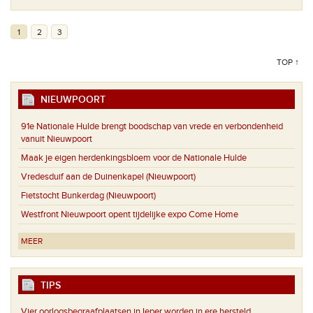
1
2
3
TOP ↑
NIEUWPOORT
91e Nationale Hulde brengt boodschap van vrede en verbondenheid
vanuit Nieuwpoort
Maak je eigen herdenkingsbloem voor de Nationale Hulde
Vredesduif aan de Duinenkapel (Nieuwpoort)
Fietstocht Bunkerdag (Nieuwpoort)
Westfront Nieuwpoort opent tijdelijke expo Come Home
MEER
TIPS
Vier oorlogsbegraafplaatsen in Ieper worden in ere hersteld