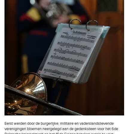
Eerst werden door de burgerlijke, militaire en vaderslandslievende
verenigingen bloemen neergelegd aan de gedenksteen voor het 6de