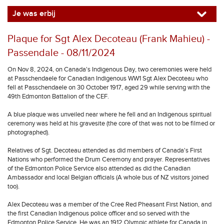
Je was erbij
Plaque for Sgt Alex Decoteau (Frank Mahieu) -
Passendale - 08/11/2024
On Nov 8, 2024, on Canada's Indigenous Day, two ceremonies were held
at Passchendaele for Canadian Indigenous WW1 Sgt Alex Decoteau who
fell at Passchendaele on 30 October 1917, aged 29 while serving with the
49th Edmonton Battalion of the CEF.
A blue plaque was unveiled near where he fell and an Indigenous spiritual
ceremony was held at his gravesite (the core of that was not to be filmed or
photographed).
Relatives of Sgt. Decoteau attended as did members of Canada's First
Nations who performed the Drum Ceremony and prayer. Representatives
of the Edmonton Police Service also attended as did the Canadian
Ambassador and local Belgian officials (A whole bus of NZ visitors joined
too).
Alex Decoteau was a member of the Cree Red Pheasant First Nation, and
the first Canadian Indigenous police officer and so served with the
Edmonton Police Service. He was an 1912 Olympic athlete for Canada in