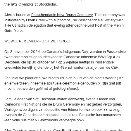
the 1912 Olympics at Stockholm.
Alex is buried at
Passchendaele New British Cemetery
. The ceremony was
instigated by Erwin Ureel with support of The Passchendaele Society 1917.
THe Canadian delegation that eveing attended the Last Post at the Menin
Gate, Ypres.
WE WILL REMEMBER - LEST WE FORGET.
Op 8 november 2024, op Canada's Indigenous Day, werden in Passendale
twee ceremonies gehouden voor de Canadese inheemse WW1 Sgt Alex
Decoteau die op 30 oktober 1917 op 29-jarige leeftijd in Passendale
sneuvelde terwijl hij diende bij het 49e Edmonton-bataljon van de CEF.
Een ‘blauwe plaquette’ werd onthuld in de buurt van de plaats waar hij viel
en er werd een inheemse spirituele ceremonie gehouden bij zijn graf (dit
mocht niet worden gefilmd of gefotografeerd).
Familieleden van Sgt. Decoteau waren aanwezig, evenals leden van
Canada's First Nations die de Drum Ceremony en het gebed verzorgden.
Vertegenwoordigers van de politie van Edmonton waren ook aanwezig,
evenals de Canadese ambassadeur en lokale Belgische functionarissen
(een volle bus met NZ-bezoekers vervoegde ook).
Alex Decoteau was lid van de Cree Red Pheasant First Nation en was de