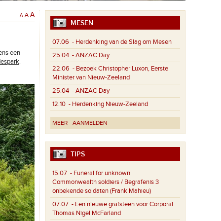
A
A
A
MESEN
07.06
- Herdenking van de Slag om Mesen
ens een
25.04
- ANZAC Day
despark
.
22.06
- Bezoek Christopher Luxon, Eerste
Minister van Nieuw-Zeeland
25.04
- ANZAC Day
12.10
- Herdenking Nieuw-Zeeland
MEER
AANMELDEN
TIPS
15.07
- Funeral for unknown
Commonwealth soldiers / Begrafenis 3
onbekende soldaten (Frank Mahieu)
07.07
- Een nieuwe grafsteen voor Corporal
Thomas Nigel McFarland