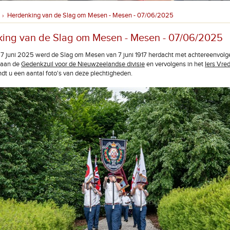
Herdenking van de Slag om Mesen - Mesen - 07/06/2025
›
ing van de Slag om Mesen - Mesen - 07/06/2025
7 juni 2025 werd de Slag om Mesen van 7 juni 1917 herdacht met achtereenvolg
 aan de
Gedenkzuil voor de Nieuwzeelandse divisie
en vervolgens in het
Iers Vre
ndt u een aantal foto's van deze plechtigheden.