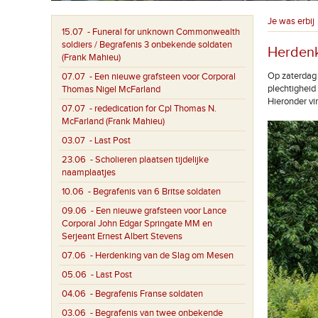
Je was erbij
15.07
- Funeral for unknown Commonwealth
soldiers / Begrafenis 3 onbekende soldaten
Herdenk
(Frank Mahieu)
Op zaterdag 
07.07
- Een nieuwe grafsteen voor Corporal
plechtigheid
Thomas Nigel McFarland
Hieronder vi
07.07
- rededication for Cpl Thomas N.
McFarland (Frank Mahieu)
03.07
- Last Post
23.06
- Scholieren plaatsen tijdelijke
naamplaatjes
10.06
- Begrafenis van 6 Britse soldaten
09.06
- Een nieuwe grafsteen voor Lance
Corporal John Edgar Springate MM en
Serjeant Ernest Albert Stevens
07.06
- Herdenking van de Slag om Mesen
05.06
- Last Post
04.06
- Begrafenis Franse soldaten
03.06
- Begrafenis van twee onbekende