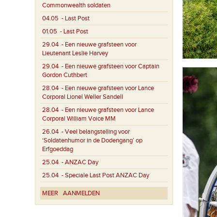
Commonwealth soldaten
04.05
- Last Post
01.05
- Last Post
29.04
- Een nieuwe grafsteen voor
Lieutenant Leslie Harvey
29.04
- Een nieuwe grafsteen voor Captain
Gordon Cuthbert
28.04
- Een nieuwe grafsteen voor Lance
Corporal Lionel Weller Sandell
28.04
- Een nieuwe grafsteen voor Lance
Corporal William Voice MM
26.04
- Veel belangstelling voor
‘Soldatenhumor in de Dodengang’ op
Erfgoeddag
25.04
- ANZAC Day
25.04
- Speciale Last Post ANZAC Day
MEER
AANMELDEN