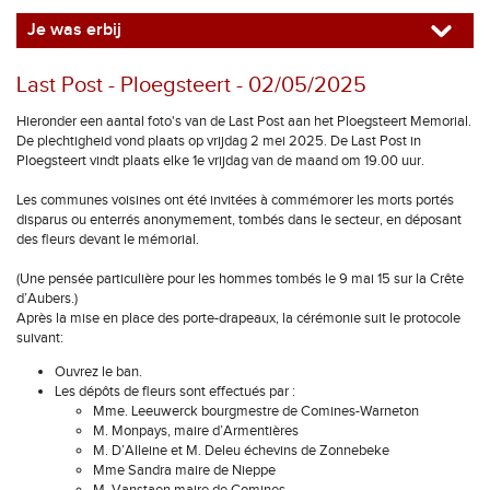
Je was erbij
Last Post - Ploegsteert - 02/05/2025
Hieronder een aantal foto's van de Last Post aan het Ploegsteert Memorial.
De plechtigheid vond plaats op vrijdag 2 mei 2025. De Last Post in
Ploegsteert vindt plaats elke 1e vrijdag van de maand om 19.00 uur.
Les communes voisines ont été invitées à commémorer les morts portés
disparus ou enterrés anonymement, tombés dans le secteur, en déposant
des fleurs devant le mémorial.
(Une pensée particulière pour les hommes tombés le 9 mai 15 sur la Crête
d’Aubers.)
Après la mise en place des porte-drapeaux, la cérémonie suit le protocole
suivant:
Ouvrez le ban.
Les dépôts de fleurs sont effectués par :
Mme. Leeuwerck bourgmestre de Comines-Warneton
M. Monpays, maire d’Armentières
M. D’Alleine et M. Deleu échevins de Zonnebeke
Mme Sandra maire de Nieppe