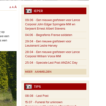
A
A
A
IEPER
09.06
- Een nieuwe grafsteen voor Lance
Corporal John Edgar Springate MM en
Serjeant Ernest Albert Stevens
y
op
04.06
- Begrafenis Franse soldaten
owe een
ls een
29.04
- Een nieuwe grafsteen voor
Lieutenant Leslie Harvey
28.04
- Een nieuwe grafsteen voor Lance
Corporal William Voice MM
25.04
- Speciale Last Post ANZAC Day
MEER
AANMELDEN
TIPS
08.08
- Last Post
15.07
- Funeral for unknown