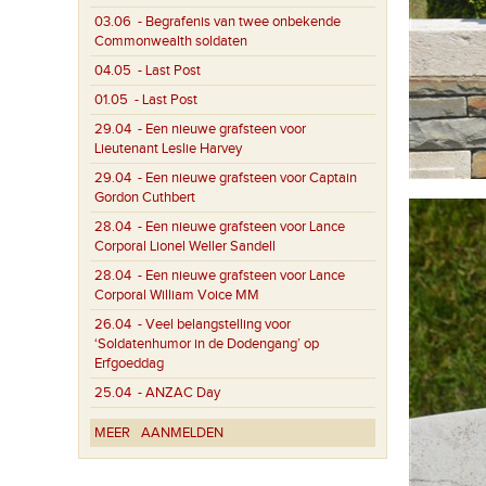
03.06
- Begrafenis van twee onbekende
Commonwealth soldaten
04.05
- Last Post
01.05
- Last Post
29.04
- Een nieuwe grafsteen voor
Lieutenant Leslie Harvey
29.04
- Een nieuwe grafsteen voor Captain
Gordon Cuthbert
28.04
- Een nieuwe grafsteen voor Lance
Corporal Lionel Weller Sandell
28.04
- Een nieuwe grafsteen voor Lance
Corporal William Voice MM
26.04
- Veel belangstelling voor
‘Soldatenhumor in de Dodengang’ op
Erfgoeddag
25.04
- ANZAC Day
MEER
AANMELDEN