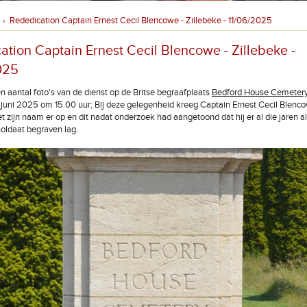
Rededication Captain Ernest Cecil Blencowe - Zillebeke - 11/06/2025
›
ation Captain Ernest Cecil Blencowe - Zillebeke -
025
n aantal foto's van de dienst op de Britse begraafplaats
Bedford House Cemeter
juni 2025 om 15.00 uur; Bij deze gelegenheid kreeg Captain Ernest Cecil Blenc
t zijn naam er op en dit nadat onderzoek had aangetoond dat hij er al die jaren a
oldaat begraven lag.