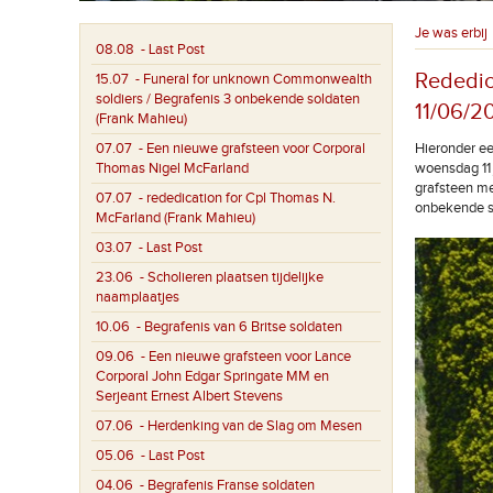
Je was erbij
08.08
- Last Post
Rededic
15.07
- Funeral for unknown Commonwealth
soldiers / Begrafenis 3 onbekende soldaten
11/06/2
(Frank Mahieu)
07.07
- Een nieuwe grafsteen voor Corporal
Hieronder ee
Thomas Nigel McFarland
woensdag 11 
grafsteen me
07.07
- rededication for Cpl Thomas N.
onbekende s
McFarland (Frank Mahieu)
03.07
- Last Post
23.06
- Scholieren plaatsen tijdelijke
naamplaatjes
10.06
- Begrafenis van 6 Britse soldaten
09.06
- Een nieuwe grafsteen voor Lance
Corporal John Edgar Springate MM en
Serjeant Ernest Albert Stevens
07.06
- Herdenking van de Slag om Mesen
05.06
- Last Post
04.06
- Begrafenis Franse soldaten