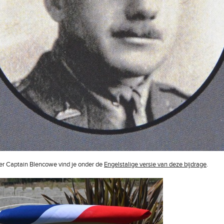
er Captain Blencowe vind je onder de
Engelstalige versie van deze bijdrage
.