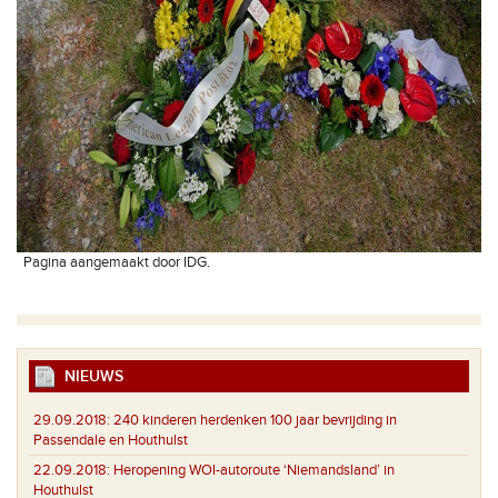
Pagina aangemaakt door IDG.
NIEUWS
29.09.2018:
240 kinderen herdenken 100 jaar bevrijding in
Passendale en Houthulst
22.09.2018:
Heropening WOI-autoroute ‘Niemandsland’ in
Houthulst