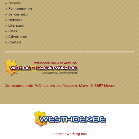
Nieuws
Evenementen
Je was erbij
Netwerk
Literatuur
Links
Adverteren
Contact
Correspondentie: WO1.be, p/a Jan Matsaert, Markt 10, 8957 Mesen
in samenwerking met