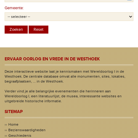
Gemeente:
ERVAAR OORLOG EN VREDE IN DE WESTHOEK
Deze interactieve website laat je kennismaken met Wereldoorlog I in de
Westhoek. De centrale database omvat alle monumenten, sites, lokaties,
begraafplaatsen, ... in de Westhoek.
Verder vind je alle belangrijke evenementen die herinneren aan
Wereldoorlog I, een literatuurlijst, de musea, interessante websites en
uitgebreide historische informatie.
SITEMAP
Home
Bezienswaardigheden
Geschiedenis