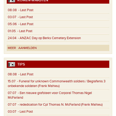
KOMEN-WAASTEN
08.08
- Last Post
03.07
- Last Post
05.06
- Last Post
01.05
- Last Post
24.04
- ANZAC Day op Berks Cemetery Extension
MEER
AANMELDEN
TIPS
08.08
- Last Post
15.07
- Funeral for unknown Commonwealth soldiers / Begrafenis 3
onbekende soldaten (Frank Mahieu)
07.07
- Een nieuwe grafsteen voor Corporal Thomas Nigel
McFarland
07.07
- rededication for Cpl Thomas N. McFarland (Frank Mahieu)
03.07
- Last Post