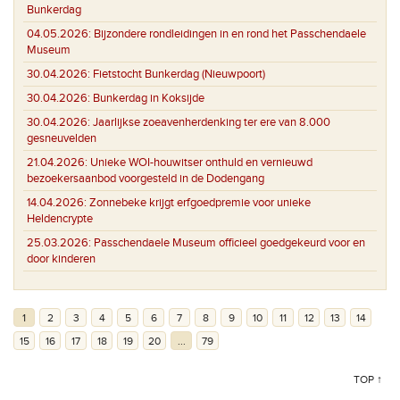
Bunkerdag
04.05.2026:
Bijzondere rondleidingen in en rond het Passchendaele
Museum
30.04.2026:
Fietstocht Bunkerdag (Nieuwpoort)
30.04.2026:
Bunkerdag in Koksijde
30.04.2026:
Jaarlijkse zoeavenherdenking ter ere van 8.000
gesneuvelden
21.04.2026:
Unieke WOI-houwitser onthuld en vernieuwd
bezoekersaanbod voorgesteld in de Dodengang
14.04.2026:
Zonnebeke krijgt erfgoedpremie voor unieke
Heldencrypte
25.03.2026:
Passchendaele Museum officieel goedgekeurd voor en
door kinderen
1
2
3
4
5
6
7
8
9
10
11
12
13
14
15
16
17
18
19
20
...
79
TOP ↑