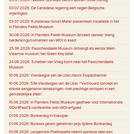
03.07.2026:
De Canadese regering eert negen Belgische
vrijwilligers
03.07.2026:
Kunstenaar Ismail Matar presenteert installatie in het
In Flanders Fields Museum
30.06.2026:
In Flanders Fields Museum lanceert oproep: breng
herdenkingsmomenten van WOI in kaart
25.06.2026:
Passchendaele Museum ontvangt als eerste West-
Vlaamse museum het Green Key-label
24.06.2026:
Schatten van Vlieg komt naar het Passchendaele
Museum
10.06.2026:
Vierdaagse van de IJzer steunt Stopalzheimer
10.06.2026:
53e Vierdaagse van de IJzer: “Vertrouwd concept en
enkele aangename verrassingen, met prachtige omlopen in een
gemoedelijke sfeer”.
10.06.2026:
In Flanders Fields Museum gastheer voor internationale
GOV4PeaCE-conferentie over WOI-erfgoed
01.06.2026:
Bunkerdag in Koksijde
01.06.2026:
Bunkers geven geheimen prijs tijdens Bunkerdag
01.06.2026:
Langemark-Poelkapelle neemt opnieuw deel aan