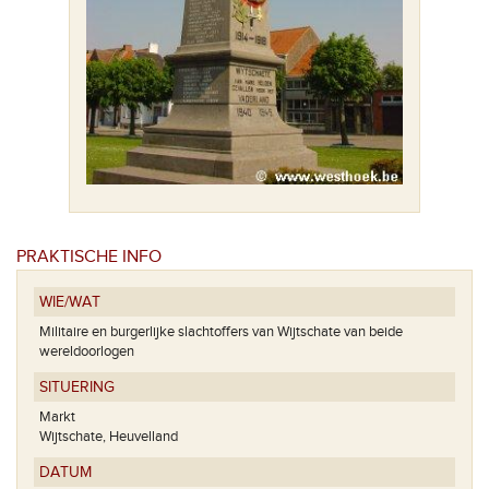
De ge
PRAKTISCHE INFO
WIE/WAT
Militaire en burgerlijke slachtoffers van Wijtschate van beide
wereldoorlogen
SITUERING
Markt
Wijtschate, Heuvelland
DATUM