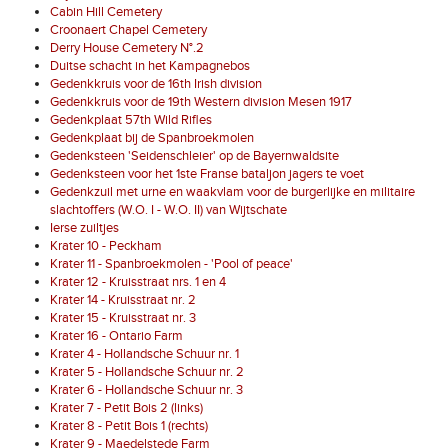
Cabin Hill Cemetery
Croonaert Chapel Cemetery
Derry House Cemetery N°.2
Duitse schacht in het Kampagnebos
Gedenkkruis voor de 16th Irish division
Gedenkkruis voor de 19th Western division Mesen 1917
Gedenkplaat 57th Wild Rifles
Gedenkplaat bij de Spanbroekmolen
Gedenksteen 'Seidenschleier' op de Bayernwaldsite
Gedenksteen voor het 1ste Franse bataljon jagers te voet
Gedenkzuil met urne en waakvlam voor de burgerlijke en militaire
slachtoffers (W.O. I - W.O. II) van Wijtschate
Ierse zuiltjes
Krater 10 - Peckham
Krater 11 - Spanbroekmolen - 'Pool of peace'
Krater 12 - Kruisstraat nrs. 1 en 4
Krater 14 - Kruisstraat nr. 2
Krater 15 - Kruisstraat nr. 3
Krater 16 - Ontario Farm
Krater 4 - Hollandsche Schuur nr. 1
Krater 5 - Hollandsche Schuur nr. 2
Krater 6 - Hollandsche Schuur nr. 3
Krater 7 - Petit Bois 2 (links)
Krater 8 - Petit Bois 1 (rechts)
Krater 9 - Maedelstede Farm