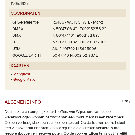
11/05/1927
COÖRDINATEN
GPS-Referentie
R5466 - WIJTSCHATE - Markt
DMSX
N 50°47'08.4'' - E002°52'56.2''
DMX
N 50°47.140' - E002°52.937'
D
N 50.785664° - E002.882290°
UTM
31U E 491702 N 5625996
GOOGLE EARTH
50 47.140 N, 002 52.937 E
KAARTEN
•
Mapquest
•
Google Maps
ALGEMENE INFO
TOP ↑
De militaire en burgerlijke slachtoffers van Wijtschate van beide
wereldoorlogen worden herdacht met een monument in een bloemperk.
Op een verhoog staat een zuil op een sokkel. Op de top van de zuil staat
een vaas waaruit een vlam ontspringt en die onderaan versierd is met
leeuwenkoppen en leeuwenpoten. Op de voor- en zijkanten staat in reliëf