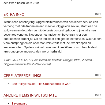
een zwart beschilderd kruis.
EXTRA INFO
TOP ↑
Technische beschrijving: Opgesteld temidden van een bloemperk op een
verhoog met drie treden en een meervoudig gelede sokkel, staat een de
zuil, waarvan de zijden vanuit de basis concaaf gebogen zijn en die naar
boven toe verjongt. Net onder het midden en bovenaan is er een
doorlopende kroonlijst. Op de top staat een geprofileerde vaas, waaruit een
vlam ontspringt en die onderaan versierd is met leeuwenkoppen en
leeuwenpoten. Op de voorkant bovenaan in reliëf een zwart beschilderd
kruis dat op de andere zijden wordt herhaald.
(Bron: JABOBS M., "Zij, die vielen als helden", Brugge, 1996, 2 delen -
Uitgave Provincie West-Vlaanderen)
GERELATEERDE LINKS
TOP ↑
Boek 'Bayernwald - Het Croonaertbos in WOI'
ANDERE ITEMS IN WIJTSCHATE
TOP ↑
Bayernwald