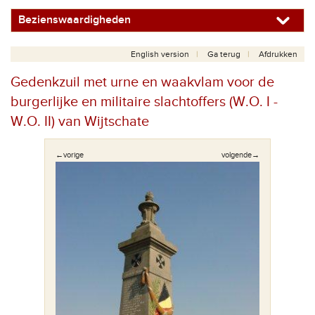
Bezienswaardigheden
English version
Ga terug
Afdrukken
Gedenkzuil met urne en waakvlam voor de
burgerlijke en militaire slachtoffers (W.O. I -
W.O. II) van Wijtschate
←vorige
volgende→