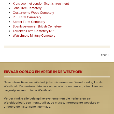
Kruis voor het London Scottish regiment
Lone Tree Cemetery
Oosttaverne Wood Cemetery
R.E. Farm Cemetery
Somer Farm Cemetery
Spanbroekmolen British Cemetery
Torreken Farm Cemetery N°.1
Wytschaete Military Cemetery
TOP ↑
ERVAAR OORLOG EN VREDE IN DE WESTHOEK
Deze interactieve website laat je kennismaken met Wereldoorlog I in de
Westhoek. De centrale database omvat alle monumenten, sites, lokaties,
begraafplaatsen, ... in de Westhoek.
Verder vind je alle belangrijke evenementen die herinneren aan
Wereldoorlog I, een literatuurlijst, de musea, interessante websites en
uitgebreide historische informatie.