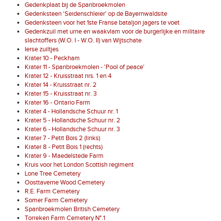
Gedenkplaat bij de Spanbroekmolen
Gedenksteen 'Seidenschleier' op de Bayernwaldsite
Gedenksteen voor het 1ste Franse bataljon jagers te voet
Gedenkzuil met urne en waakvlam voor de burgerlijke en militaire
slachtoffers (W.O. I - W.O. II) van Wijtschate
Ierse zuiltjes
Krater 10 - Peckham
Krater 11 - Spanbroekmolen - 'Pool of peace'
Krater 12 - Kruisstraat nrs. 1 en 4
Krater 14 - Kruisstraat nr. 2
Krater 15 - Kruisstraat nr. 3
Krater 16 - Ontario Farm
Krater 4 - Hollandsche Schuur nr. 1
Krater 5 - Hollandsche Schuur nr. 2
Krater 6 - Hollandsche Schuur nr. 3
Krater 7 - Petit Bois 2 (links)
Krater 8 - Petit Bois 1 (rechts)
Krater 9 - Maedelstede Farm
Kruis voor het London Scottish regiment
Lone Tree Cemetery
Oosttaverne Wood Cemetery
R.E. Farm Cemetery
Somer Farm Cemetery
Spanbroekmolen British Cemetery
Torreken Farm Cemetery N°.1