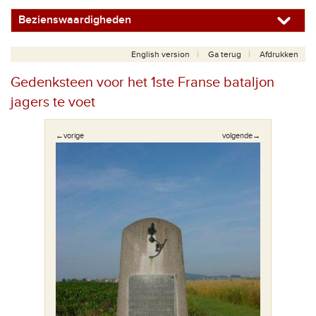
Bezienswaardigheden
English version
Ga terug
Afdrukken
Gedenksteen voor het 1ste Franse bataljon
jagers te voet
←vorige
volgende→