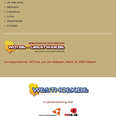
Je was erbij
Netwerk
Literatuur
Links
Adverteren
Contact
Correspondentie: WO1.be, p/a Jan Matsaert, Markt 10, 8957 Mesen
in samenwerking met