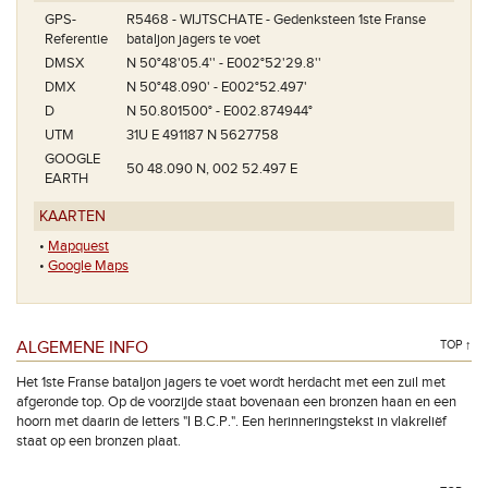
GPS-
R5468 - WIJTSCHATE - Gedenksteen 1ste Franse
Referentie
bataljon jagers te voet
DMSX
N 50°48'05.4'' - E002°52'29.8''
DMX
N 50°48.090' - E002°52.497'
D
N 50.801500° - E002.874944°
UTM
31U E 491187 N 5627758
GOOGLE
50 48.090 N, 002 52.497 E
EARTH
KAARTEN
•
Mapquest
•
Google Maps
ALGEMENE INFO
TOP ↑
Het 1ste Franse bataljon jagers te voet wordt herdacht met een zuil met
afgeronde top. Op de voorzijde staat bovenaan een bronzen haan en een
hoorn met daarin de letters "I B.C.P.". Een herinneringstekst in vlakreliëf
staat op een bronzen plaat.