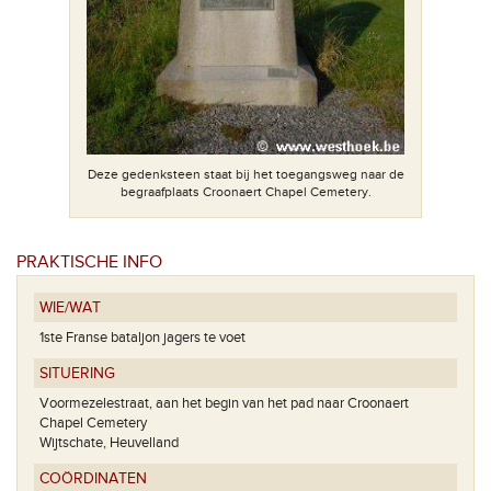
ksteen.
De bro
Deze gedenksteen staat bij het toegangsweg naar de
begraafplaats Croonaert Chapel Cemetery.
PRAKTISCHE INFO
WIE/WAT
1ste Franse bataljon jagers te voet
SITUERING
Voormezelestraat, aan het begin van het pad naar Croonaert
Chapel Cemetery
Wijtschate, Heuvelland
COÖRDINATEN