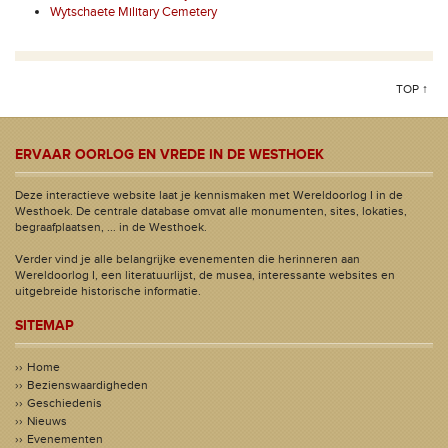
Wytschaete Military Cemetery
TOP ↑
ERVAAR OORLOG EN VREDE IN DE WESTHOEK
Deze interactieve website laat je kennismaken met Wereldoorlog I in de
Westhoek. De centrale database omvat alle monumenten, sites, lokaties,
begraafplaatsen, ... in de Westhoek.
Verder vind je alle belangrijke evenementen die herinneren aan
Wereldoorlog I, een literatuurlijst, de musea, interessante websites en
uitgebreide historische informatie.
SITEMAP
Home
Bezienswaardigheden
Geschiedenis
Nieuws
Evenementen