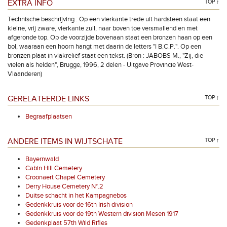
EXTRA INFO
TOP ↑
Technische beschrijving : Op een vierkante trede uit hardsteen staat een
kleine, vrij zware, vierkante zuil, naar boven toe versmallend en met
afgeronde top. Op de voorzijde bovenaan staat een bronzen haan op een
bol, waaraan een hoorn hangt met daarin de letters "I B.C.P.". Op een
bronzen plaat in vlakreliëf staat een tekst. (Bron : JABOBS M., "Zij, die
vielen als helden", Brugge, 1996, 2 delen - Uitgave Provincie West-
Vlaanderen)
GERELATEERDE LINKS
TOP ↑
Begraafplaatsen
ANDERE ITEMS IN WIJTSCHATE
TOP ↑
Bayernwald
Cabin Hill Cemetery
Croonaert Chapel Cemetery
Derry House Cemetery N°.2
Duitse schacht in het Kampagnebos
Gedenkkruis voor de 16th Irish division
Gedenkkruis voor de 19th Western division Mesen 1917
Gedenkplaat 57th Wild Rifles