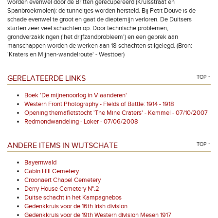
worden evenwel door de Britten gerecupereerd (Kruisstraat en
Spanbroekmolen): de tunneltjes worden hersteld. Bij Petit Douve is de
schade evenwel te groot en gaat de dieptemijn verloren. De Duitsers
starten zeer veel schachten op. Door technische problemen,
grondverzakkingen ('het drijfzandprobleem') en een gebrek aan
manschappen worden de werken aan 18 schachten stilgelegd. (Bron:
'Kraters en Mijnen-wandelroute' - Westtoer)
GERELATEERDE LINKS
TOP ↑
Boek 'De mijnenoorlog in Vlaanderen'
Western Front Photography - Fields of Battle: 1914 - 1918
Opening themafietstocht 'The Mine Craters' - Kemmel - 07/10/2007
Redmondwandeling - Loker - 07/06/2008
ANDERE ITEMS IN WIJTSCHATE
TOP ↑
Bayernwald
Cabin Hill Cemetery
Croonaert Chapel Cemetery
Derry House Cemetery N°.2
Duitse schacht in het Kampagnebos
Gedenkkruis voor de 16th Irish division
Gedenkkruis voor de 19th Western division Mesen 1917