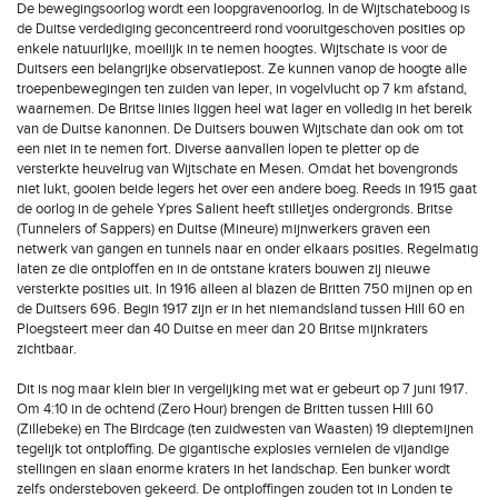
De bewegingsoorlog wordt een loopgravenoorlog. In de Wijtschateboog is
de Duitse verdediging geconcentreerd rond vooruitgeschoven posities op
enkele natuurlijke, moeilijk in te nemen hoogtes. Wijtschate is voor de
Duitsers een belangrijke observatiepost. Ze kunnen vanop de hoogte alle
troepenbewegingen ten zuiden van Ieper, in vogelvlucht op 7 km afstand,
waarnemen. De Britse linies liggen heel wat lager en volledig in het bereik
van de Duitse kanonnen. De Duitsers bouwen Wijtschate dan ook om tot
een niet in te nemen fort. Diverse aanvallen lopen te pletter op de
versterkte heuvelrug van Wijtschate en Mesen. Omdat het bovengronds
niet lukt, gooien beide legers het over een andere boeg. Reeds in 1915 gaat
de oorlog in de gehele Ypres Salient heeft stilletjes ondergronds. Britse
(Tunnelers of Sappers) en Duitse (Mineure) mijnwerkers graven een
netwerk van gangen en tunnels naar en onder elkaars posities. Regelmatig
laten ze die ontploffen en in de ontstane kraters bouwen zij nieuwe
versterkte posities uit. In 1916 alleen al blazen de Britten 750 mijnen op en
de Duitsers 696. Begin 1917 zijn er in het niemandsland tussen Hill 60 en
Ploegsteert meer dan 40 Duitse en meer dan 20 Britse mijnkraters
zichtbaar.
Dit is nog maar klein bier in vergelijking met wat er gebeurt op 7 juni 1917.
Om 4:10 in de ochtend (Zero Hour) brengen de Britten tussen Hill 60
(Zillebeke) en The Birdcage (ten zuidwesten van Waasten) 19 dieptemijnen
tegelijk tot ontploffing. De gigantische explosies vernielen de vijandige
stellingen en slaan enorme kraters in het landschap. Een bunker wordt
zelfs ondersteboven gekeerd. De ontploffingen zouden tot in Londen te