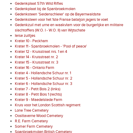
Gedenkplaat 57th Wild Rifles
Gedenkplaat bij de Spanbroekmolen
Gedenksteen 'Seidenschleier' op de Bayernwaldsite
Gedenksteen voor het 1ste Franse bataljon jagers te voet
Gedenkzuil met urne en waakvlam voor de burgerlijke en militaire
slachtoffers (W.O. I - W.O. II) van Wijtschate
Ierse zuiltjes
Krater 10 - Peckham
Krater 11 - Spanbroekmolen - 'Pool of peace'
Krater 12 - Kruisstraat nrs. 1 en 4
Krater 14 - Kruisstraat nr. 2
Krater 15 - Kruisstraat nr. 3
Krater 16 - Ontario Farm
Krater 4 - Hollandsche Schuur nr. 1
Krater 5 - Hollandsche Schuur nr. 2
Krater 6 - Hollandsche Schuur nr. 3
Krater 7 - Petit Bois 2 (links)
Krater 8 - Petit Bois 1 (rechts)
Krater 9 - Maedelstede Farm
Kruis voor het London Scottish regiment
Lone Tree Cemetery
Oosttaverne Wood Cemetery
R.E. Farm Cemetery
Somer Farm Cemetery
Spanbroekmolen British Cemetery