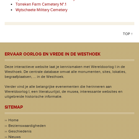
Torreken Farm Cemetery N°.1
Wytschaete Military Cemetery
TOP ↑
ERVAAR OORLOG EN VREDE IN DE WESTHOEK
Deze interactieve website laat je kennismaken met Wereldoorlog I in de
Westhoek. De centrale database omvat alle monumenten, sites, lokaties,
begraafplaatsen, ... in de Westhoek.
Verder vind je alle belangrijke evenementen die herinneren aan
Wereldoorlog I, een literatuurlijst, de musea, interessante websites en
uitgebreide historische informatie.
SITEMAP
Home
Bezienswaardigheden
Geschiedenis
Nieuws