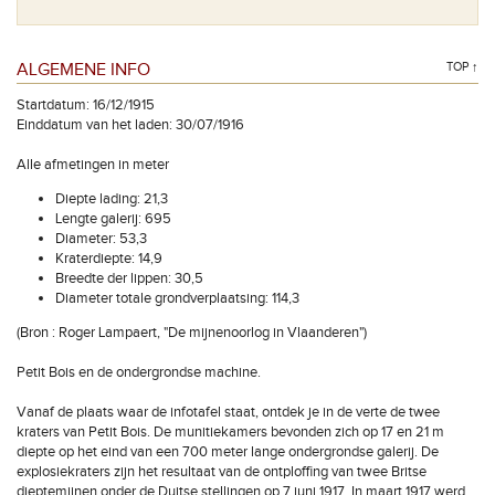
ALGEMENE INFO
TOP ↑
Startdatum: 16/12/1915
Einddatum van het laden: 30/07/1916
Alle afmetingen in meter
Diepte lading: 21,3
Lengte galerij: 695
Diameter: 53,3
Kraterdiepte: 14,9
Breedte der lippen: 30,5
Diameter totale grondverplaatsing: 114,3
(Bron : Roger Lampaert, "De mijnenoorlog in Vlaanderen")
Petit Bois en de ondergrondse machine.
Vanaf de plaats waar de infotafel staat, ontdek je in de verte de twee
kraters van Petit Bois. De munitiekamers bevonden zich op 17 en 21 m
diepte op het eind van een 700 meter lange ondergrondse galerij. De
explosiekraters zijn het resultaat van de ontploffing van twee Britse
dieptemijnen onder de Duitse stellingen op 7 juni 1917. In maart 1917 werd