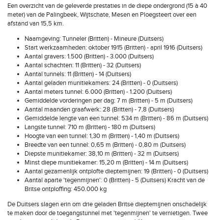
Een overzicht van de geleverde prestaties in de diepe ondergrond (15 à 40
meter) van de Palingbeek, Wijtschate, Mesen en Ploegsteert over een
afstand van 15,5 km.
Naamgeving: Tunneler (Britten) - Mineure (Duitsers)
Start werkzaamheden: oktober 1915 (Britten) - april 1916 (Duitsers)
Aantal gravers: 1.500 (Britten) - 3.000 (Duitsers)
Aantal schachten: 11 (Britten) - 32 (Duitsers)
Aantal tunnels: 11 (Britten) - 14 (Duitsers)
Aantal geladen munitiekamers: 24 (Britten) - 0 (Duitsers)
Aantal meters tunnel: 6.000 (Britten) - 1.200 (Duitsers)
Gemiddelde vorderingen per dag: 7 m (Britten) - 5 m (Duitsers)
Aantal maanden graafwerk: 28 (Britten) - 7,8 (Duitsers)
Gemiddelde lengte van een tunnel: 534 m (Britten) - 86 m (Duitsers)
Langste tunnel: 710 m (Britten) - 180 m (Duitsers)
Hoogte van een tunnel: 1,30 m (Britten) - 1,40 m (Duitsers)
Breedte van een tunnel: 0,65 m (Britten) - 0,80 m (Duitsers)
Diepste munitiekamer: 38,10 m (Britten) - 32 m (Duitsers)
Minst diepe munitiekamer: 15,20 m (Britten) - 14 m (Duitsers)
Aantal gezamenlijk ontplofte dieptemijnen: 19 (Britten) - 0 (Duitsers)
Aantal aparte 'tegenmijnen': 0 (Britten) - 5 (Duitsers) Kracht van de
Britse ontploffing: 450.000 kg
De Duitsers slagen erin om drie geladen Britse dieptemijnen onschadelijk
te maken door de toegangstunnel met 'tegenmijnen' te vernietigen. Twee