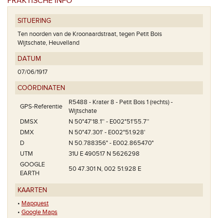
PRAKTISCHE INFO
SITUERING
Ten noorden van de Kroonaardstraat, tegen Petit Bois
Wijtschate, Heuvelland
DATUM
07/06/1917
COÖRDINATEN
R5488 - Krater 8 - Petit Bois 1 (rechts) -
GPS-Referentie
Wijtschate
DMSX
N 50°47'18.1'' - E002°51'55.7''
DMX
N 50°47.301' - E002°51.928'
D
N 50.788356° - E002.865470°
UTM
31U E 490517 N 5626298
GOOGLE
50 47.301 N, 002 51.928 E
EARTH
KAARTEN
•
Mapquest
•
Google Maps