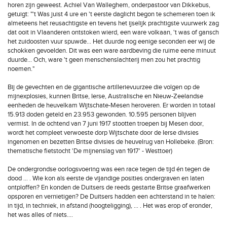
horen zijn geweest. Achiel Van Walleghem, onderpastoor van Dikkebus,
getuigt: "'t Was juist 4 ure en 't eerste daglicht begon te schemeren toen ik
almeteens het reusachtigste en tevens het ijselijk prachtigste vuurwerk zag
dat ooit in Vlaanderen ontstoken wierd, een ware volkaan, 't was of gansch
het zuidoosten vuur spuwde... Het duurde nog eenige seconden eer wij de
schokken gevoelden. Dit was een ware aardbeving die ruime eene minuut
duurde... Och, ware 't geen menschenslachterij men zou het prachtig
noemen."
Bij de gevechten en de gigantische artillerievuurzee die volgen op de
mijnexplosies, kunnen Britse, Ierse, Australische en Nieuw-Zeelandse
eenheden de heuvelkam Wijtschate-Mesen heroveren. Er worden in totaal
15.913 doden geteld en 23.953 gewonden. 10.595 personen blijven
vermist. In de ochtend van 7 juni 1917 stootten troepen bij Mesen door,
wordt het compleet verwoeste dorp Wijtschate door de Ierse divisies
ingenomen en bezetten Britse divisies de heuvelrug van Hollebeke. (Bron:
thematische fietstocht 'De mijnenslag van 1917' - Westtoer)
De ondergrondse oorlogsvoering was een race tegen de tijd én tegen de
dood ... . Wie kon als eerste de vijandige posities ondergraven en laten
ontploffen? En konden de Duitsers de reeds gestarte Britse graafwerken
opsporen en vernietigen? De Duitsers hadden een achterstand in te halen:
in tijd, in techniek, in afstand (hoogteligging), ... . Het was erop of eronder,
het was alles of niets....