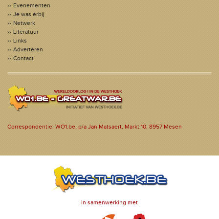
Evenementen
Je was erbij
Netwerk
Literatuur
Links
Adverteren
Contact
Correspondentie: WO1.be, p/a Jan Matsaert, Markt 10, 8957 Mesen
in samenwerking met