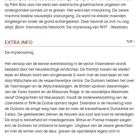
bij Petit Bois voor het eerst een elektrische graafmachine uitgetest om
ondergrondse tunnels uit te graven. Het werd een mislukking. De zware
machine boekte nauwelijks vooruitgang. Ze werd na enkele maanden
stilgelegd en onder de grond achtergelaten. Daar bevindt ze zich nu nog
altijd. (Bron: thematische fietstocht 'De mijnenslag van 1917' - Westtoer)
EXTRA INFO
TOP ↑
De mijnenoorlog
Het verloop van de eerste wereldoorlog in de sector Vlaanderen wordt
bepaald door het heuvelachtige landschap. De frontlijn tussen de steden
Ieper en Mesen toont een omgekeerde S-vorm met de stad Ieper en het
dorp Wijtschate als de respectievelijke centra. De Duitsers hebben het over
de Ypernbogen en de Wijtschatebogen, de Britten spreken daarentegen
van de Ypres Salient en de Messines Ridge. In de noordelijke Westhoek,
vanaf Driegrachten tot Nieuwpoort, houdt de onderwaterzetting van de
IJzervlakte in 1914 de Duitse opmars tegen. Daardoor is de heuvelrug voor
de Duitsers de enige weg naar zee en naar de kanaalhavens Duinkerke en
Calais. De geallieerden dienen de heuvels dus kost wat kost te verdedigen.
De strijd is bikkelhard en meedogenloos. Britse en Franse troepen slagen
erin de Duitsers tot stilstand te brengen. Uitgeput van de zware gevechten
en met de winter voor de deur, graven de vijandelijke legers zich in.