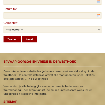
Datum tot:
Gemeente:
ERVAAR OORLOG EN VREDE IN DE WESTHOEK
Deze interactieve website laat je kennismaken met Wereldoorlog I in de
Westhoek. De centrale database omvat alle monumenten, sites, lokaties,
begraafplaatsen, ... in de Westhoek.
Verder vind je alle belangrijke evenementen die herinneren aan
Wereldoorlog I, een literatuurlijst, de musea, interessante websites en
uitgebreide historische informatie.
SITEMAP