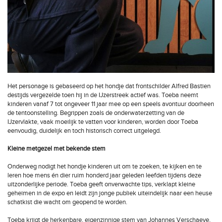
Het personage is gebaseerd op het hondje dat frontschilder Alfred Bastien
destijds vergezelde toen hij in de IJzerstreek actief was. Toeba neemt
kinderen vanaf 7 tot ongeveer 11 jaar mee op een speels avontuur doorheen
de tentoonstelling. Begrippen zoals de onderwaterzetting van de
IJzervlakte, vaak moeilijk te vatten voor kinderen, worden door Toeba
eenvoudig, duidelijk en toch historisch correct uitgelegd.
Kleine metgezel met bekende stem
Onderweg nodigt het hondje kinderen uit om te zoeken, te kijken en te
leren hoe mens én dier ruim honderd jaar geleden leefden tijdens deze
uitzonderlijke periode. Toeba geeft onverwachte tips, verklapt kleine
geheimen in de expo en leidt zijn jonge publiek uiteindelijk naar een heuse
schatkist die wacht om geopend te worden.
Toeba krijgt de herkenbare, eigenzinnige stem van Johannes Verschaeve,