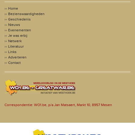
Home
Bezienswaardigheden
Geschiedenis
Nieuws
Evenementen
Je was erbij
Netwerk
Literatuur
Links
Adverteren
Contact
Correspondentie: WO1.be, p/a Jan Matsaert, Markt 10, 8957 Mesen