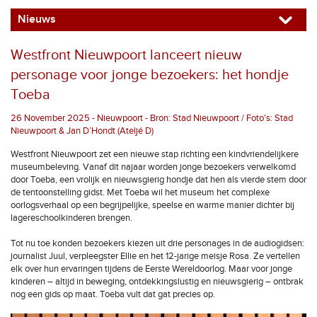
Nieuws
Westfront Nieuwpoort lanceert nieuw
personage voor jonge bezoekers: het hondje
Toeba
26 November 2025 - Nieuwpoort - Bron: Stad Nieuwpoort / Foto's: Stad
Nieuwpoort & Jan D’Hondt (Ateljé D)
Westfront Nieuwpoort zet een nieuwe stap richting een kindvriendelijkere
museumbeleving. Vanaf dit najaar worden jonge bezoekers verwelkomd
door Toeba, een vrolijk en nieuwsgierig hondje dat hen als vierde stem door
de tentoonstelling gidst. Met Toeba wil het museum het complexe
oorlogsverhaal op een begrijpelijke, speelse en warme manier dichter bij
lagereschoolkinderen brengen.
Tot nu toe konden bezoekers kiezen uit drie personages in de audiogidsen:
journalist Juul, verpleegster Ellie en het 12-jarige meisje Rosa. Ze vertellen
elk over hun ervaringen tijdens de Eerste Wereldoorlog. Maar voor jonge
kinderen – altijd in beweging, ontdekkingslustig en nieuwsgierig – ontbrak
nog een gids op maat. Toeba vult dat gat precies op.