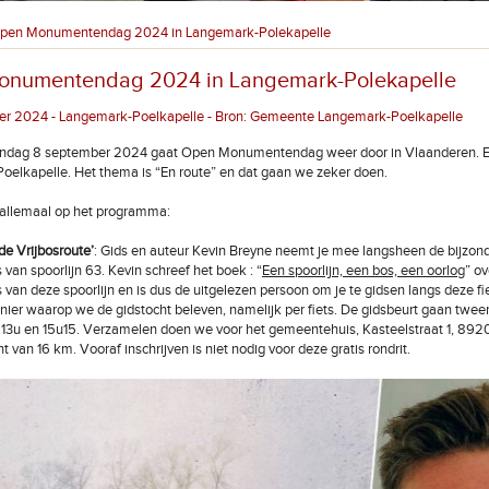
pen Monumentendag 2024 in Langemark-Polekapelle
onumentendag 2024 in Langemark-Polekapelle
r 2024 - Langemark-Poelkapelle - Bron: Gemeente Langemark-Poelkapelle
dag 8 september 2024 gaat Open Monumentendag weer door in Vlaanderen. En
elkapelle. Het thema is “En route” en dat gaan we zeker doen.
 allemaal op het programma:
de Vrijbosroute’
: Gids en auteur Kevin Breyne neemt je mee langsheen de bijzon
van spoorlijn 63. Kevin schreef het boek : “
Een spoorlijn, een bos, een oorlog
” ov
 van deze spoorlijn en is dus de uitgelezen persoon om je te gidsen langs deze fi
nier waarop we de gidstocht beleven, namelijk per fiets. De gidsbeurt gaan twee
 13u en 15u15. Verzamelen doen we voor het gemeentehuis, Kasteelstraat 1, 89
t van 16 km. Vooraf inschrijven is niet nodig voor deze gratis rondrit.