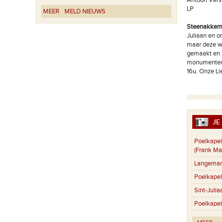
Antoon Verst
LP
MEER
MELD NIEUWS
Steenakker
Juliaan en o
maar deze we
gemaakt en 
monumentenda
16u. Onze Li
JE 
Poelkapel
(Frank Ma
Langemar
Poelkapel
Sint-Julia
Poelkapel