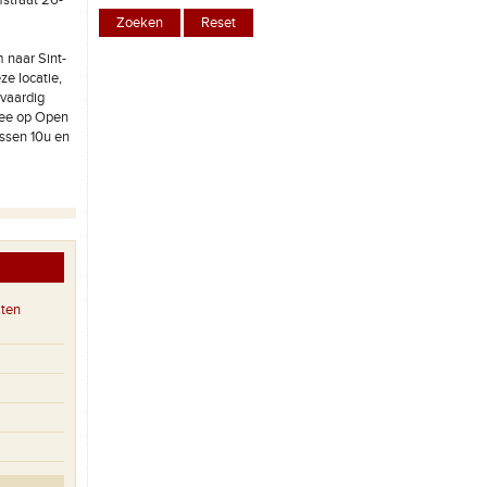
mstraat 26-
 naar Sint-
e locatie,
lvaardig
mee op Open
ussen 10u en
aten