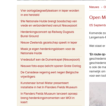
Nieuws
O
›
Vier oorlogsbegraafplaatsen in Ieper worden
in ere hersteld
Open M
91e Nationale Hulde brengt boodschap van
05 Septembe
vrede en verbondenheid vanuit Nieuwpoort
Herdenkingsconcert op Railway Dugouts
Komende zon
Burial Ground
Langemark-Po
Nieuw-Zeelands gezelschap speelt in Ieper
Wat staat er
Maak je eigen herdenkingsbloem voor de
Nationale Hulde
‘En route op 
geschiedenis 
Vredesduif aan de Duinenkapel (Nieuwpoort)
geschiedenis
Nieuwe foto-expo belicht sporen Grote Oorlog
is ook de ma
namelijk om
De Canadese regering eert negen Belgische
voor een toch
vrijwilligers
Kunstenaar Ismail Matar presenteert
installatie in het In Flanders Fields Museum
In Flanders Fields Museum lanceert oproep:
breng herdenkingsmomenten van WOI in
kaart