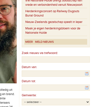
91e Nationale Hulde brengt boodschap van
vrede en verbondenheid vanuit Nieuwpoort
Herdenkingsconcert op Railway Dugouts
Burial Ground
Nieuw-Zeelands gezelschap speelt in Ieper
Maak je eigen herdenkingsbloem voor de
Nationale Hulde
MEER
MELD NIEUWS
Zoek nieuws via trefwoord:
Datum van:
Datum tot:
lledig uit
g en brand.
Gemeente:
iënte
olenaars