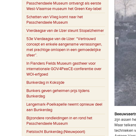
Passchendaele Museum ontvangt als eerste
West-Vlaamse museum het Green Key-label
Schatten van Vlieg komt naar het
Passchendaele Museum
Vierdaagse van de IJzer steunt Stopalzheimer
53e Vierdaagse van de IJzer: “Vertrouwd
concept en enkele aangename verrassingen,
met prachtige omlopen in een gemoedelijke
sfeer”.
In Flanders Fields Museum gastheer voor
internationale GOV4PeaCE-conferentie over
WOI-erfgoed
Bunkerdag in Koksijde
Bunkers geven geheimen prijs tijdens
Bunkerdag
Langemark-Poelkapelle neemt opnieuw deel
aan Bunkerdag
Beeuwsaert
Bijzondere rondleidingen in en rond het
zijn assen h
Passchendaele Museum
Maar telkens
technieken v
Fietstocht Bunkerdag (Nieuwpoort)