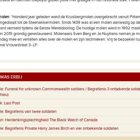
raete en Germain Depuydt gidsen jullie met graagte in hun favoriete stek. Pilke
molen
: “Honderd jaar geleden werd de Kruisbergmolen overgebracht vanuit Pittem
mgedoopt tot de Steenakkermolen. Sinds 1439 was al een molen aanwezig op dez
rd vernield tijdens de Eerste Wereldoorlog. De huidige molen werd in 1992 maa
in 2015 grondig gerestaureerd. Molenaars Sven Berg en Jo Nuyttens nemen je 
g mee en vertellen alles over de molen en zijn technieken. Vrij te bezoeken t
eve Vrouwstraat 3- LP.
WAS ERBIJ
le:
Funeral for unknown Commonwealth soldiers / Begrafenis 3 onbekende sold
hieu)
k:
Last Post
le:
Begrafenis van twee soldaten
an:
Herdenkingsplechtigheid The Black Watch of Canada
le:
Begrafenis Private Harry James Birch en vier onbekende soldaten