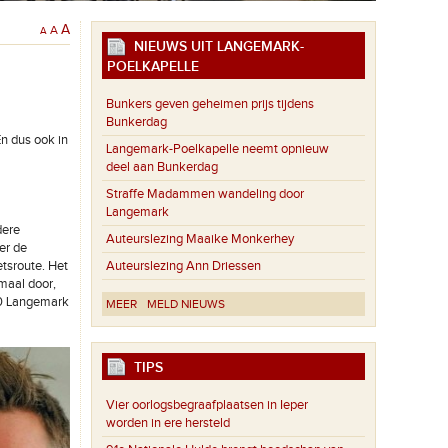
A
A
A
NIEUWS UIT LANGEMARK-
POELKAPELLE
Bunkers geven geheimen prijs tijdens
Bunkerdag
 dus ook in
Langemark-Poelkapelle neemt opnieuw
deel aan Bunkerdag
Straffe Madammen wandeling door
Langemark
dere
Auteurslezing Maaike Monkerhey
er de
Auteurslezing Ann Driessen
etsroute. Het
maal door,
20 Langemark
MEER
MELD NIEUWS
TIPS
Vier oorlogsbegraafplaatsen in Ieper
worden in ere hersteld