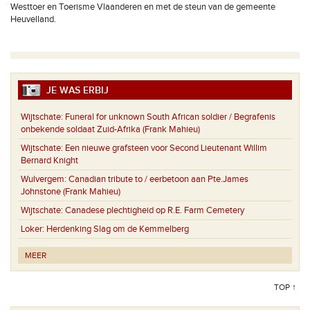
Westtoer en Toerisme Vlaanderen en met de steun van de gemeente
Heuvelland.
JE WAS ERBIJ
Wijtschate:
Funeral for unknown South African soldier / Begrafenis
onbekende soldaat Zuid-Afrika (Frank Mahieu)
Wijtschate:
Een nieuwe grafsteen voor Second Lieutenant Willim
Bernard Knight
Wulvergem:
Canadian tribute to / eerbetoon aan Pte.James
Johnstone (Frank Mahieu)
Wijtschate:
Canadese plechtigheid op R.E. Farm Cemetery
Loker:
Herdenking Slag om de Kemmelberg
MEER
TOP ↑