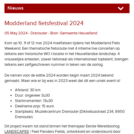
Nieuws
Modderland fietsfestival 2024
05 May 2024 - Dranouter - Bron: Gemeente Heuvelland
Kom op 10, 11 of 12 mei 2024 meefietsen tijdens het Modderland Fiets
Weekend. Een thematische fietsroute met 4 intieme live concerten op
telkens een historische WO I-locatie in het Heuvellandse landschap. 4
vrouwelijke artiesten, zowel nationaal als internationaal toptalent, brengen
telkens een zelfgeschreven nummer in teken van de oorlog.
De namen voor de editie 2024 worden begin maart 2024 bekend
gemaakt. Maar wie er bij was in 2023 weet dat dit een uniek event is!
Afstand: 30 km
Duur: ongeveer 3u30
Startmomenten: 13u30
Deelname prijs: 15 euro
Startplaats: Muziekcentrum Dranouter (Dikkebusstraat 234, 8950
Dranouter)
Dit project kwam tot stand binnen het themajaar Eerste Wereldoorlog:
LANDSCAPES
| Feel Flanders Fields, ontwikkeld en ondersteund door