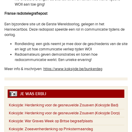
WOII aan toe ging!
Franse radiotelegrafiepost
Een bijzondere site uit de Eerste Wereldoorlog, gelegen in het
Hannecartbos. Deze radiopost speelde een rol in communicatie tijdens de
oorlog.
Rondleiding: een gids neemt je mee door de geschiedenis van de site
en legt uit hoe communicatie verliep tijden WOI
Radioamateurs geven demonstraties en tonen hoe
radiocommunicatie werkt. Een unieke ervaring!
Meer info & inschrijven:
https://www.koksijde.be/bunkerdag
JE WAS ERBIJ
Koksijde:
Herdenking voor de gesneuvelde Zouaven (Koksijde Bad)
Koksijde:
Herdenking voor de gesneuvelde Zouaven (Koksijde Dorp)
Koksijde:
War Graves Week op Britse begraafplaats
Koksijde:
Zoeavenherdenking op Pinkstermaandag