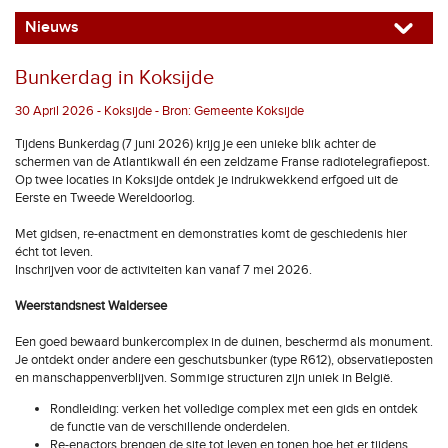
Nieuws
Bunkerdag in Koksijde
30 April 2026 - Koksijde - Bron: Gemeente Koksijde
Tijdens Bunkerdag (7 juni 2026) krijg je een unieke blik achter de
schermen van de Atlantikwall én een zeldzame Franse radiotelegrafiepost.
Op twee locaties in Koksijde ontdek je indrukwekkend erfgoed uit de
Eerste en Tweede Wereldoorlog.
Met gidsen, re-enactment en demonstraties komt de geschiedenis hier
écht tot leven.
Inschrijven voor de activiteiten kan vanaf 7 mei 2026.
Weerstandsnest Waldersee
Een goed bewaard bunkercomplex in de duinen, beschermd als monument.
Je ontdekt onder andere een geschutsbunker (type R612), observatieposten
en manschappenverblijven. Sommige structuren zijn uniek in België.
Rondleiding: verken het volledige complex met een gids en ontdek
de functie van de verschillende onderdelen.
Re-enactors brengen de site tot leven en tonen hoe het er tijdens