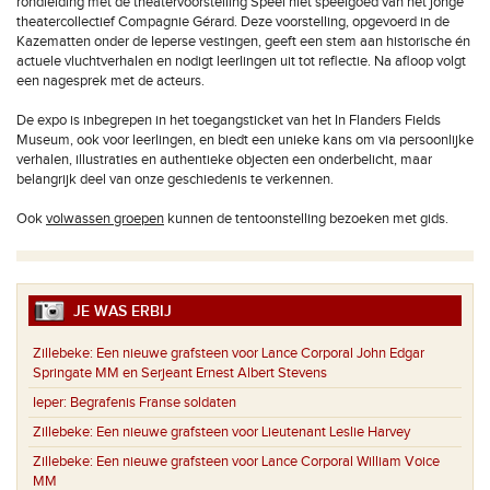
rondleiding met de theatervoorstelling Speel niet speelgoed van het jonge
theatercollectief Compagnie Gérard. Deze voorstelling, opgevoerd in de
Kazematten onder de Ieperse vestingen, geeft een stem aan historische én
actuele vluchtverhalen en nodigt leerlingen uit tot reflectie. Na afloop volgt
een nagesprek met de acteurs.
De expo is inbegrepen in het toegangsticket van het In Flanders Fields
Museum, ook voor leerlingen, en biedt een unieke kans om via persoonlijke
verhalen, illustraties en authentieke objecten een onderbelicht, maar
belangrijk deel van onze geschiedenis te verkennen.
Ook
volwassen groepen
kunnen de tentoonstelling bezoeken met gids.
JE WAS ERBIJ
Zillebeke:
Een nieuwe grafsteen voor Lance Corporal John Edgar
Springate MM en Serjeant Ernest Albert Stevens
Ieper:
Begrafenis Franse soldaten
Zillebeke:
Een nieuwe grafsteen voor Lieutenant Leslie Harvey
Zillebeke:
Een nieuwe grafsteen voor Lance Corporal William Voice
MM