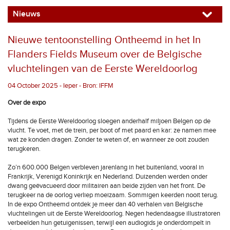
Nieuws
Nieuwe tentoonstelling Ontheemd in het In
Flanders Fields Museum over de Belgische
vluchtelingen van de Eerste Wereldoorlog
04 October 2025 - Ieper - Bron: IFFM
Over de expo
Tijdens de Eerste Wereldoorlog sloegen anderhalf miljoen Belgen op de
vlucht. Te voet, met de trein, per boot of met paard en kar: ze namen mee
wat ze konden dragen. Zonder te weten of, en wanneer ze ooit zouden
terugkeren.
Zo’n 600.000 Belgen verbleven jarenlang in het buitenland, vooral in
Frankrijk, Verenigd Koninkrijk en Nederland. Duizenden werden onder
dwang geëvacueerd door militairen aan beide zijden van het front. De
terugkeer na de oorlog verliep moeizaam. Sommigen keerden nooit terug.
In de expo Ontheemd ontdek je meer dan 40 verhalen van Belgische
vluchtelingen uit de Eerste Wereldoorlog. Negen hedendaagse illustratoren
verbeelden hun getuigenissen, terwijl een audiogids je onderdompelt in