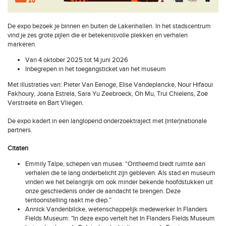
De expo bezoek je binnen en buiten de Lakenhallen. In het stadscentrum
vind je zes grote pijlen die er betekenisvolle plekken en verhalen
markeren.
Van 4 oktober 2025 tot 14 juni 2026
Inbegrepen in het toegangsticket van het museum
Met illustraties van: Pieter Van Eenoge, Elise Vandeplancke, Nour Hifaoui
Fakhoury, Joana Estrela, Sara Yu Zeebroeck, Oh Mu, Trui Chielens, Zoë
Verstraete en Bart Vliegen.
De expo kadert in een langlopend onderzoektraject met (inter)nationale
partners.
Citaten
Emmily Talpe, schepen van musea: “Ontheemd biedt ruimte aan
verhalen die te lang onderbelicht zijn gebleven. Als stad en museum
vinden we het belangrijk om ook minder bekende hoofdstukken uit
onze geschiedenis onder de aandacht te brengen. Deze
tentoonstelling raakt me diep.”
Annick Vandenbilcke, wetenschappelijk medewerker In Flanders
Fields Museum: "In deze expo vertelt het In Flanders Fields Museum