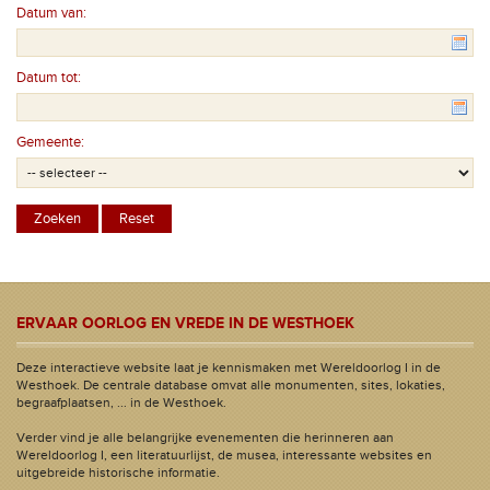
Datum van:
Datum tot:
Gemeente:
ERVAAR OORLOG EN VREDE IN DE WESTHOEK
Deze interactieve website laat je kennismaken met Wereldoorlog I in de
Westhoek. De centrale database omvat alle monumenten, sites, lokaties,
begraafplaatsen, ... in de Westhoek.
Verder vind je alle belangrijke evenementen die herinneren aan
Wereldoorlog I, een literatuurlijst, de musea, interessante websites en
uitgebreide historische informatie.