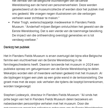
het verhaal van de Belgische vluchtelingen van de Eerste
Wereldoorlog aan de hand van personenverhalen. Deze werden
geselecteerd uit de museumcollectie of werden door het publiek met
ons gedeeld. We vroegen negen illustratoren om die verborgen
verhalen weer zichtbaar te maken."
Pieter Trogh, wetenschappelijk medewerker In Flanders Fields
Museum: “Anderhalf miljoen Belgen ontvluchtten het geweld van de
Eerste Wereldoorlog. Dat is een vierde van de toenmalige bevolking.
De impact van die ontheemding overstijgt generaties en is tot
vandaag voelbaar.”
Dankzij het publiek
Het In Flanders Fields Museum is ervan overtuigd dat bijna elke Belgische
familie een vluchtverhaal van de Eerste Wereldoorlog in de
familiegeschiedenis heeft. Daarom lanceerde het museum in 2024 een
publieke oproep om getuigenissen van de Eerste Wereldoorlog te delen.
Wekelijks worden één of meerdere verhalen gedeeld met het museum. Al
die bijdragen krijgen een plek op een grote wand in de tentoonstelling. Die
groeit mee met de expo: ook verhalen die tijdens de looptijd binnenkomen,
worden toegevoegd.
Stephen Lodewyck, directeur In Flanders Fields Museum: “Al sinds het
prille begin van het In Flanders Fields Museum delen bezoekers en
nabestaanden persoonlijke verhalen met het museum. Door die