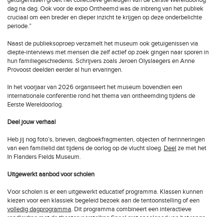
getuigenissen groeit het collectieve geheugen van de Eerste Wereldoorlog
dag na dag. Ook voor de expo Ontheemd was de inbreng van het publiek
cruciaal om een breder en dieper inzicht te krijgen op deze onderbelichte
periode.”
Naast de publieksoproep verzamelt het museum ook getuigenissen via
diepte-interviews met mensen die zelf actief op zoek gingen naar sporen in
hun familiegeschiedenis. Schrijvers zoals Jeroen Olyslaegers en Anne
Provoost deelden eerder al hun ervaringen.
In het voorjaar van 2026 organiseert het museum bovendien een
internationale conferentie rond het thema van ontheemding tijdens de
Eerste Wereldoorlog.
Deel jouw verhaal
Heb jij nog foto’s, brieven, dagboekfragmenten, objecten of herinneringen
van een familielid dat tijdens de oorlog op de vlucht sloeg.
Deel
ze met het
In Flanders Fields Museum.
Uitgewerkt aanbod voor scholen
Voor scholen is er een uitgewerkt educatief programma. Klassen kunnen
kiezen voor een klassiek begeleid bezoek aan de tentoonstelling of een
volledig dagprogramma
. Dit programma combineert een interactieve