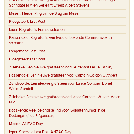
Zillebeke:
Een nieuwe grafsteen voor Lance Corporal John Edgar
Springate MM en Serjeant Ernest Albert Stevens
Mesen:
Herdenking van de Slag om Mesen
Ploegsteert:
Last Post
Ieper:
Begrafenis Franse soldaten
Passendale:
Begrafenis van twee onbekende Commonwealth
soldaten
Langemark:
Last Post
Ploegsteert:
Last Post
Zillebeke:
Een nieuwe grafsteen voor Lieutenant Leslie Harvey
Passendale:
Een nieuwe grafsteen voor Captain Gordon Cuthbert
Zandvoorde:
Een nieuwe grafsteen voor Lance Corporal Lionel
Weller Sandell
Zillebeke:
Een nieuwe grafsteen voor Lance Corporal William Voice
MM
Kaaskerke:
Veel belangstelling voor ‘Soldatenhumor in de
Dodengang’ op Erfgoeddag
Mesen:
ANZAC Day
Ieper:
Speciale Last Post ANZAC Day