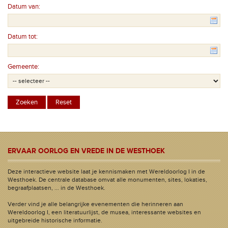
Datum van:
Datum tot:
Gemeente:
ERVAAR OORLOG EN VREDE IN DE WESTHOEK
Deze interactieve website laat je kennismaken met Wereldoorlog I in de
Westhoek. De centrale database omvat alle monumenten, sites, lokaties,
begraafplaatsen, ... in de Westhoek.
Verder vind je alle belangrijke evenementen die herinneren aan
Wereldoorlog I, een literatuurlijst, de musea, interessante websites en
uitgebreide historische informatie.