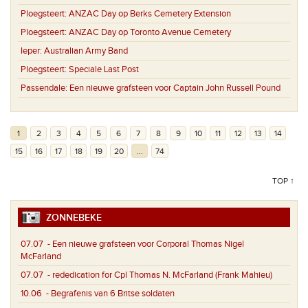
Ploegsteert:
ANZAC Day op Berks Cemetery Extension
Ploegsteert:
ANZAC Day op Toronto Avenue Cemetery
Ieper:
Australian Army Band
Ploegsteert:
Speciale Last Post
Passendale:
Een nieuwe grafsteen voor Captain John Russell Pound
1
2
3
4
5
6
7
8
9
10
11
12
13
14
15
16
17
18
19
20
...
74
TOP ↑
ZONNEBEKE
07.07
- Een nieuwe grafsteen voor Corporal Thomas Nigel
McFarland
07.07
- rededication for Cpl Thomas N. McFarland (Frank Mahieu)
10.06
- Begrafenis van 6 Britse soldaten