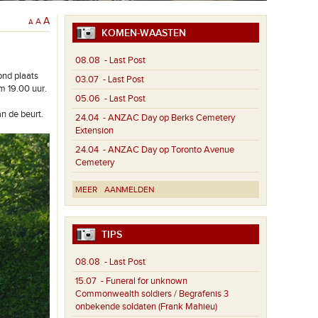
A
A
A
KOMEN-WAASTEN
08.08
- Last Post
ond plaats
03.07
- Last Post
m 19.00 uur.
05.06
- Last Post
n de beurt.
24.04
- ANZAC Day op Berks Cemetery
Extension
24.04
- ANZAC Day op Toronto Avenue
Cemetery
MEER
AANMELDEN
TIPS
08.08
- Last Post
15.07
- Funeral for unknown
Commonwealth soldiers / Begrafenis 3
onbekende soldaten (Frank Mahieu)