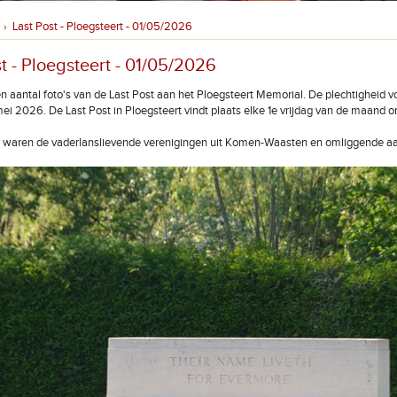
Last Post - Ploegsteert - 01/05/2026
›
t - Ploegsteert - 01/05/2026
n aantal foto's van de Last Post aan het Ploegsteert Memorial. De plechtigheid v
 mei 2026. De Last Post in Ploegsteert vindt plaats elke 1e vrijdag van de maand o
waren de vaderlanslievende verenigingen uit Komen-Waasten en omliggende aa