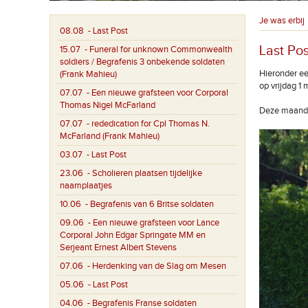
Je was erbij
08.08
- Last Post
Last Pos
15.07
- Funeral for unknown Commonwealth
soldiers / Begrafenis 3 onbekende soldaten
Hieronder ee
(Frank Mahieu)
op vrijdag 1
07.07
- Een nieuwe grafsteen voor Corporal
Thomas Nigel McFarland
Deze maand 
07.07
- rededication for Cpl Thomas N.
McFarland (Frank Mahieu)
03.07
- Last Post
23.06
- Scholieren plaatsen tijdelijke
naamplaatjes
10.06
- Begrafenis van 6 Britse soldaten
09.06
- Een nieuwe grafsteen voor Lance
Corporal John Edgar Springate MM en
Serjeant Ernest Albert Stevens
07.06
- Herdenking van de Slag om Mesen
05.06
- Last Post
04.06
- Begrafenis Franse soldaten