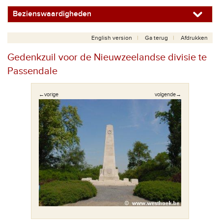
Bezienswaardigheden
English version
Ga terug
Afdrukken
Gedenkzuil voor de Nieuwzeelandse divisie te
Passendale
←vorige
volgende→
arde