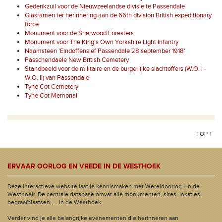
Gedenkzuil voor de Nieuwzeelandse divisie te Passendale
Glasramen ter herinnering aan de 66th division British expeditionary
force
Monument voor de Sherwood Foresters
Monument voor The King's Own Yorkshire Light Infantry
Naamsteen 'Eindoffensief Passendale 28 september 1918'
Passchendaele New British Cemetery
Standbeeld voor de militaire en de burgerlijke slachtoffers (W.O. I -
W.O. II) van Passendale
Tyne Cot Cemetery
Tyne Cot Memorial
TOP ↑
ERVAAR OORLOG EN VREDE IN DE WESTHOEK
Deze interactieve website laat je kennismaken met Wereldoorlog I in de
Westhoek. De centrale database omvat alle monumenten, sites, lokaties,
begraafplaatsen, ... in de Westhoek.
Verder vind je alle belangrijke evenementen die herinneren aan