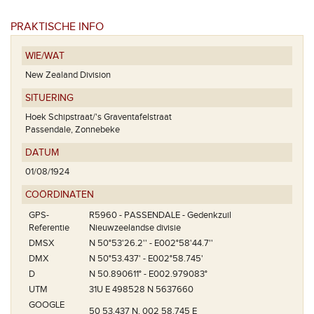
PRAKTISCHE INFO
WIE/WAT
New Zealand Division
SITUERING
Hoek Schipstraat/'s Graventafelstraat
Passendale, Zonnebeke
DATUM
01/08/1924
COÖRDINATEN
GPS-
R5960 - PASSENDALE - Gedenkzuil
Referentie
Nieuwzeelandse divisie
DMSX
N 50°53'26.2'' - E002°58'44.7''
DMX
N 50°53.437' - E002°58.745'
D
N 50.890611° - E002.979083°
UTM
31U E 498528 N 5637660
GOOGLE
50 53.437 N, 002 58.745 E