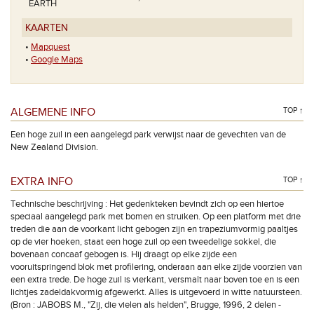
EARTH
KAARTEN
•
Mapquest
•
Google Maps
ALGEMENE INFO
TOP ↑
Een hoge zuil in een aangelegd park verwijst naar de gevechten van de
New Zealand Division.
EXTRA INFO
TOP ↑
Technische beschrijving : Het gedenkteken bevindt zich op een hiertoe
speciaal aangelegd park met bomen en struiken. Op een platform met drie
treden die aan de voorkant licht gebogen zijn en trapeziumvormig paaltjes
op de vier hoeken, staat een hoge zuil op een tweedelige sokkel, die
bovenaan concaaf gebogen is. Hij draagt op elke zijde een
vooruitspringend blok met profilering, onderaan aan elke zijde voorzien van
een extra trede. De hoge zuil is vierkant, versmalt naar boven toe en is een
lichtjes zadeldakvormig afgewerkt. Alles is uitgevoerd in witte natuursteen.
(Bron : JABOBS M., "Zij, die vielen als helden", Brugge, 1996, 2 delen -