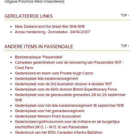
Uitgave Provincie West-Vlaanderen)
GERELATEERDE LINKS
TOP ↑
New Zealand and the Great War 1914-1918
Anzac herdenking - Zonnebeke - 04/10/2007
ANDERE ITEMS IN PASSENDALE
TOP ↑
Bastiaanplaque 'Passendale'
Canadees gedenkteken voor de verovering van Passendale 1917 -
Crest Farm
Gedenkbord en boom voor Private Hugh Cairns
Gedenkplaat 4de karabiniersregiment
Gedenkplaat voor de 3rd Australian division 4 oktober 1917
Gedenkplaat voor de 66th division British Expeditionary Force
Gedenkplaat voor de gesneuvelde grenadiers 28 en 29 september
1918
Gedenkplaat voor het 4de karabiniersregiment 18 september 1918
Gedenkplaat voor het grenadiersregiment
Gedenkplaat Western Front Association
Gedenksteen/grafmonument voor de militaire en de burgerlijke
slachtoffers (W.O. I - W.O. II) van Passendale
Gedenkzuil van het 85th Canadian Infantry Battalion