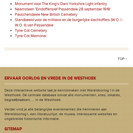
Monument voor The King's Own Yorkshire Light Infantry
Naamsteen 'Eindoffensief Passendale 28 september 1918'
Passchendaele New British Cemetery
Standbeeld voor de militaire en de burgerlijke slachtoffers (W.O. I -
W.O. II) van Passendale
Tyne Cot Cemetery
Tyne Cot Memorial
TOP ↑
ERVAAR OORLOG EN VREDE IN DE WESTHOEK
Deze interactieve website laat je kennismaken met Wereldoorlog I in de
Westhoek. De centrale database omvat alle monumenten, sites, lokaties,
begraafplaatsen, ... in de Westhoek.
Verder vind je alle belangrijke evenementen die herinneren aan
Wereldoorlog I, een literatuurlijst, de musea, interessante websites en
uitgebreide historische informatie.
SITEMAP