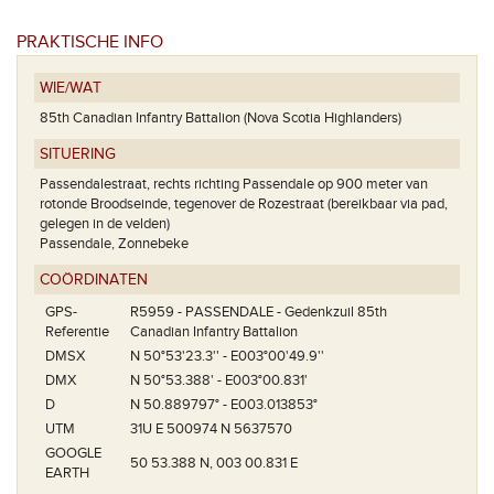
PRAKTISCHE INFO
WIE/WAT
85th Canadian Infantry Battalion (Nova Scotia Highlanders)
SITUERING
Passendalestraat, rechts richting Passendale op 900 meter van
rotonde Broodseinde, tegenover de Rozestraat (bereikbaar via pad,
gelegen in de velden)
Passendale, Zonnebeke
COÖRDINATEN
GPS-
R5959 - PASSENDALE - Gedenkzuil 85th
Referentie
Canadian Infantry Battalion
DMSX
N 50°53'23.3'' - E003°00'49.9''
DMX
N 50°53.388' - E003°00.831'
D
N 50.889797° - E003.013853°
UTM
31U E 500974 N 5637570
GOOGLE
50 53.388 N, 003 00.831 E
EARTH