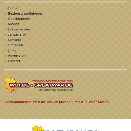
Home
Bezienswaardigheden
Geschiedenis
Nieuws
Evenementen
Je was erbij
Netwerk
Literatuur
Links
Adverteren
Contact
Correspondentie: WO1.be, p/a Jan Matsaert, Markt 10, 8957 Mesen