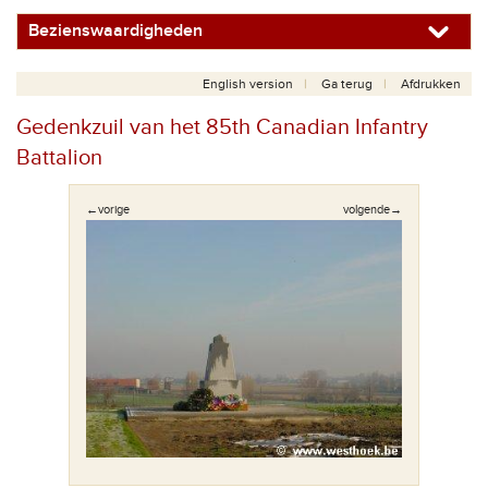
Bezienswaardigheden
English version
Ga terug
Afdrukken
Gedenkzuil van het 85th Canadian Infantry
Battalion
←vorige
volgende→