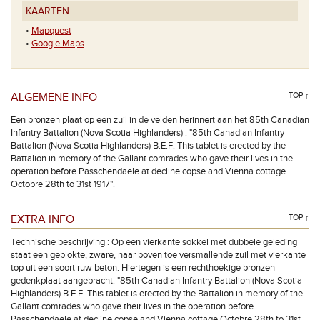
KAARTEN
•
Mapquest
•
Google Maps
ALGEMENE INFO
TOP ↑
Een bronzen plaat op een zuil in de velden herinnert aan het 85th Canadian
Infantry Battalion (Nova Scotia Highlanders) : "85th Canadian Infantry
Battalion (Nova Scotia Highlanders) B.E.F. This tablet is erected by the
Battalion in memory of the Gallant comrades who gave their lives in the
operation before Passchendaele at decline copse and Vienna cottage
Octobre 28th to 31st 1917".
EXTRA INFO
TOP ↑
Technische beschrijving : Op een vierkante sokkel met dubbele geleding
staat een geblokte, zware, naar boven toe versmallende zuil met vierkante
top uit een soort ruw beton. Hiertegen is een rechthoekige bronzen
gedenkplaat aangebracht. "85th Canadian Infantry Battalion (Nova Scotia
Highlanders) B.E.F. This tablet is erected by the Battalion in memory of the
Gallant comrades who gave their lives in the operation before
Passchendaele at decline copse and Vienna cottage Octobre 28th to 31st