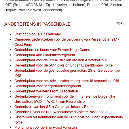
1917" (Bron : JABOBS M., "Zij, die vielen als helden", Brugge, 1996, 2 delen -
Uitgave Provincie West-Vlaanderen)
ANDERE ITEMS IN PASSENDALE
TOP ↑
Bastiaanplaque 'Passendale'
Canadees gedenkteken voor de verovering van Passendale 1917 -
Crest Farm
Gedenkbord en boom voor Private Hugh Cairns
Gedenkplaat 4de karabiniersregiment
Gedenkplaat voor de 3rd Australian division 4 oktober 1917
Gedenkplaat voor de 66th division British Expeditionary Force
Gedenkplaat voor de gesneuvelde grenadiers 28 en 29 september
1918
Gedenkplaat voor het 4de karabiniersregiment 18 september 1918
Gedenkplaat voor het grenadiersregiment
Gedenkplaat Western Front Association
Gedenksteen/grafmonument voor de militaire en de burgerlijke
slachtoffers (W.O. I - W.O. II) van Passendale
Gedenkzuil van het 85th Canadian Infantry Battalion
Gedenkzuil voor de Nieuwzeelandse divisie te Passendale
Glasramen ter herinnering aan de 66th division British expeditionary
force
Monument voor de Sherwood Foresters