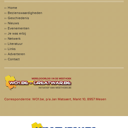
Home
Bezienswaardigheden
Geschiedenis
Nieuws
Evenementen
Je was erbij
Netwerk
Literatuur
Links
Adverteren
Contact
Correspondentie: WO1.be, p/a Jan Matsaert, Markt 10, 8957 Mesen