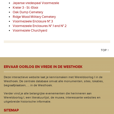
Japanse vredespaal Voormezele
Krater 3 - St.-Elooi
Oak Dump Cemetery
Ridge Wood Military Cemetery
Voormezeele Enclosure N°.3
Voormezeele Enclosures N°.1 and N°.2
Voormezele Churchyard
TOP ↑
ERVAAR OORLOG EN VREDE IN DE WESTHOEK
Deze interactieve website laat je kennismaken met Wereldoorlog I in de
Westhoek. De centrale database omvat alle monumenten, sites, lokaties,
begraafplaatsen, ... in de Westhoek.
Verder vind je alle belangrijke evenementen die herinneren aan
Wereldoorlog I, een literatuurlijst, de musea, interessante websites en
uitgebreide historische informatie.
SITEMAP