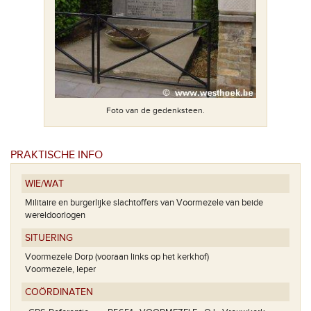
.
Foto van de gedenksteen.
PRAKTISCHE INFO
WIE/WAT
Militaire en burgerlijke slachtoffers van Voormezele van beide
wereldoorlogen
SITUERING
Voormezele Dorp (vooraan links op het kerkhof)
Voormezele, Ieper
COÖRDINATEN