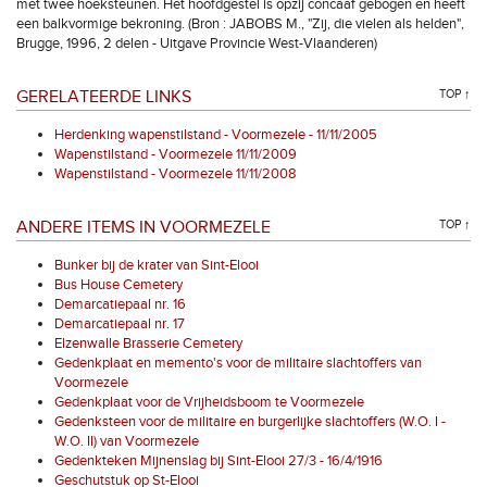
met twee hoeksteunen. Het hoofdgestel is opzij concaaf gebogen en heeft
een balkvormige bekroning. (Bron : JABOBS M., "Zij, die vielen als helden",
Brugge, 1996, 2 delen - Uitgave Provincie West-Vlaanderen)
GERELATEERDE LINKS
TOP ↑
Herdenking wapenstilstand - Voormezele - 11/11/2005
Wapenstilstand - Voormezele 11/11/2009
Wapenstilstand - Voormezele 11/11/2008
ANDERE ITEMS IN VOORMEZELE
TOP ↑
Bunker bij de krater van Sint-Elooi
Bus House Cemetery
Demarcatiepaal nr. 16
Demarcatiepaal nr. 17
Elzenwalle Brasserie Cemetery
Gedenkplaat en memento's voor de militaire slachtoffers van
Voormezele
Gedenkplaat voor de Vrijheidsboom te Voormezele
Gedenksteen voor de militaire en burgerlijke slachtoffers (W.O. I -
W.O. II) van Voormezele
Gedenkteken Mijnenslag bij Sint-Elooi 27/3 - 16/4/1916
Geschutstuk op St-Elooi