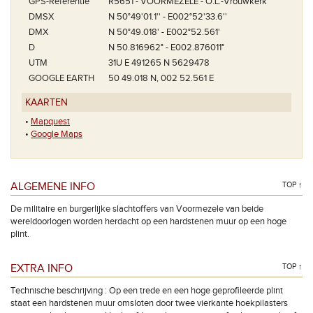
GPS-Referentie
R5651 - VOORMEZELE - O.L.-Vrouwkerk
DMSX
N 50°49'01.1'' - E002°52'33.6''
DMX
N 50°49.018' - E002°52.561'
D
N 50.816962° - E002.876011°
UTM
31U E 491265 N 5629478
GOOGLE EARTH
50 49.018 N, 002 52.561 E
KAARTEN
•
Mapquest
•
Google Maps
ALGEMENE INFO
TOP ↑
De militaire en burgerlijke slachtoffers van Voormezele van beide
wereldoorlogen worden herdacht op een hardstenen muur op een hoge
plint.
EXTRA INFO
TOP ↑
Technische beschrijving : Op een trede en een hoge geprofileerde plint
staat een hardstenen muur omsloten door twee vierkante hoekpilasters