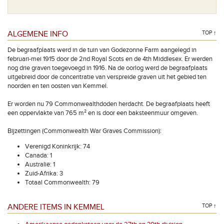
ALGEMENE INFO
TOP ↑
De begraafplaats werd in de tuin van Godezonne Farm aangelegd in
februari-mei 1915 door de 2nd Royal Scots en de 4th Middlesex. Er werden
nog drie graven toegevoegd in 1916. Na de oorlog werd de begraafplaats
uitgebreid door de concentratie van verspreide graven uit het gebied ten
noorden en ten oosten van Kemmel.
Er worden nu 79 Commonwealthdoden herdacht. De begraafplaats heeft
een oppervlakte van 765 m² en is door een baksteenmuur omgeven.
Bijzettingen (Commonwealth War Graves Commission):
Verenigd Koninkrijk: 74
Canada: 1
Australië: 1
Zuid-Afrika: 3
Totaal Commonwealth: 79
ANDERE ITEMS IN KEMMEL
TOP ↑