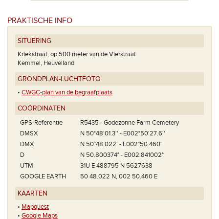
PRAKTISCHE INFO
SITUERING
Kriekstraat, op 500 meter van de Vierstraat
Kemmel, Heuvelland
van een Zuid-
Het graf van
GRONDPLAN-LUCHTFOTO
•
CWGC-plan van de begraafplaats
COÖRDINATEN
GPS-Referentie
R5435 - Godezonne Farm Cemetery
DMSX
N 50°48'01.3'' - E002°50'27.6''
DMX
N 50°48.022' - E002°50.460'
D
N 50.800374° - E002.841002°
UTM
31U E 488795 N 5627638
GOOGLE EARTH
50 48.022 N, 002 50.460 E
KAARTEN
•
Mapquest
•
Google Maps