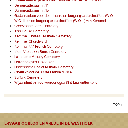
Amerikaanse gedenksteen voor de 27th en 30th division
Demarcatiepaal nr. 14
Demarcatiepaal nr. 15
Gedenkteken voor de militaire en burgerlijke slachtoffers (W.O. I -
W.O. II) en de burgerlijke slachtoffers (W.O. II) van Kemmel
Godezonne Farm Cemetery
Irish House Cemetery
Kemmel Chateau Military Cemetery
Kemmel Churchyard
Kemmel N°.1 French Cemetery
Klein Vierstraat British Cemetery
La Laiterie Military Cemetery
Lettenbergschuilplaatsen
Lindenhoek Chalet Military Cemetery
Obelisk voor de 32ste Franse divisie
Suffolk Cemetery
Wijzerplaat van de vooroorlogse Sint-Laurentiuskerk
TOP ↑
ERVAAR OORLOG EN VREDE IN DE WESTHOEK