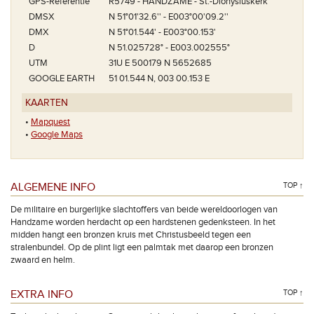
GPS-Referentie
R5749 - HANDZAME - St.-Dionysiuskerk
DMSX
N 51°01'32.6'' - E003°00'09.2''
DMX
N 51°01.544' - E003°00.153'
D
N 51.025728° - E003.002555°
UTM
31U E 500179 N 5652685
GOOGLE EARTH
51 01.544 N, 003 00.153 E
KAARTEN
•
Mapquest
•
Google Maps
ALGEMENE INFO
TOP ↑
De militaire en burgerlijke slachtoffers van beide wereldoorlogen van
Handzame worden herdacht op een hardstenen gedenksteen. In het
midden hangt een bronzen kruis met Christusbeeld tegen een
stralenbundel. Op de plint ligt een palmtak met daarop een bronzen
zwaard en helm.
EXTRA INFO
TOP ↑