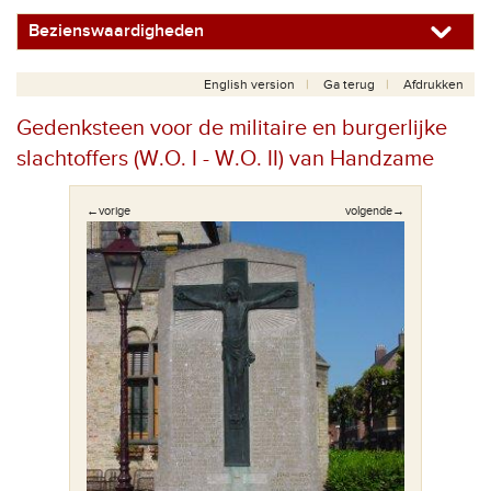
Bezienswaardigheden
English version
Ga terug
Afdrukken
Gedenksteen voor de militaire en burgerlijke
slachtoffers (W.O. I - W.O. II) van Handzame
←vorige
volgende→
 van het
Fragmen