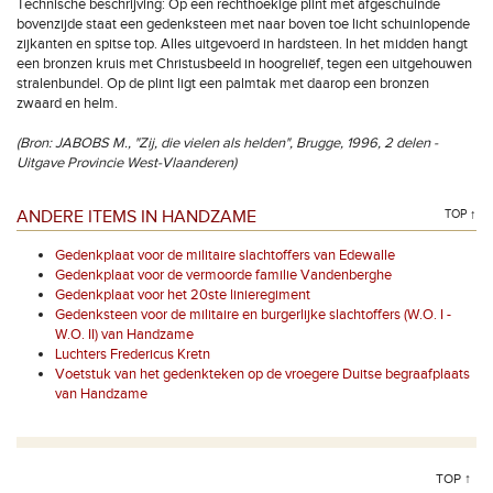
Technische beschrijving: Op een rechthoekige plint met afgeschuinde
bovenzijde staat een gedenksteen met naar boven toe licht schuinlopende
zijkanten en spitse top. Alles uitgevoerd in hardsteen. In het midden hangt
een bronzen kruis met Christusbeeld in hoogreliëf, tegen een uitgehouwen
stralenbundel. Op de plint ligt een palmtak met daarop een bronzen
zwaard en helm.
(Bron: JABOBS M., "Zij, die vielen als helden", Brugge, 1996, 2 delen -
Uitgave Provincie West-Vlaanderen)
ANDERE ITEMS IN HANDZAME
TOP ↑
Gedenkplaat voor de militaire slachtoffers van Edewalle
Gedenkplaat voor de vermoorde familie Vandenberghe
Gedenkplaat voor het 20ste linieregiment
Gedenksteen voor de militaire en burgerlijke slachtoffers (W.O. I -
W.O. II) van Handzame
Luchters Fredericus Kretn
Voetstuk van het gedenkteken op de vroegere Duitse begraafplaats
van Handzame
TOP ↑