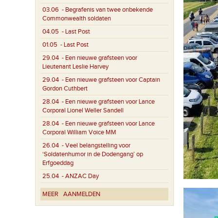
03.06
- Begrafenis van twee onbekende
Commonwealth soldaten
04.05
- Last Post
01.05
- Last Post
29.04
- Een nieuwe grafsteen voor
Lieutenant Leslie Harvey
29.04
- Een nieuwe grafsteen voor Captain
Gordon Cuthbert
28.04
- Een nieuwe grafsteen voor Lance
Corporal Lionel Weller Sandell
28.04
- Een nieuwe grafsteen voor Lance
Corporal William Voice MM
26.04
- Veel belangstelling voor
‘Soldatenhumor in de Dodengang’ op
Erfgoeddag
25.04
- ANZAC Day
MEER
AANMELDEN