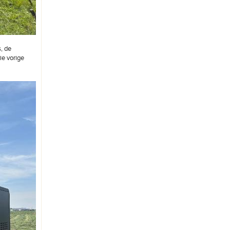
, de
ie vorige