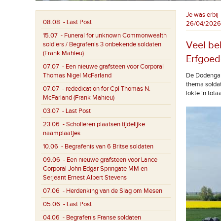
Je was erbij
08.08
- Last Post
26/04/2026
15.07
- Funeral for unknown Commonwealth
Veel be
soldiers / Begrafenis 3 onbekende soldaten
(Frank Mahieu)
Erfgoed
07.07
- Een nieuwe grafsteen voor Corporal
Thomas Nigel McFarland
De Dodengang
thema soldat
07.07
- rededication for Cpl Thomas N.
lokte in tota
McFarland (Frank Mahieu)
03.07
- Last Post
23.06
- Scholieren plaatsen tijdelijke
naamplaatjes
10.06
- Begrafenis van 6 Britse soldaten
09.06
- Een nieuwe grafsteen voor Lance
Corporal John Edgar Springate MM en
Serjeant Ernest Albert Stevens
07.06
- Herdenking van de Slag om Mesen
05.06
- Last Post
04.06
- Begrafenis Franse soldaten