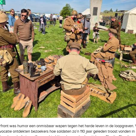
rfront was humor een onmisbaar wapen tegen het harde leven in de loopgraven. 
evocatie ontdekten bezoekers hoe soldaten zo’n 110 jaar geleden troost vonden in