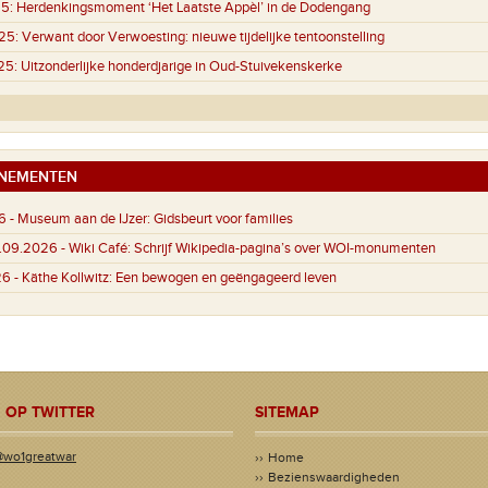
5:
Herdenkingsmoment ‘Het Laatste Appèl’ in de Dodengang
25:
Verwant door Verwoesting: nieuwe tijdelijke tentoonstelling
25:
Uitzonderlijke honderdjarige in Oud-Stuivekenskerke
NEMENTEN
6 -
Museum aan de IJzer: Gidsbeurt voor families
4.09.2026 -
Wiki Café: Schrijf Wikipedia-pagina’s over WOI-monumenten
26 -
Käthe Kollwitz: Een bewogen en geëngageerd leven
 OP TWITTER
SITEMAP
@wo1greatwar
Home
Bezienswaardigheden