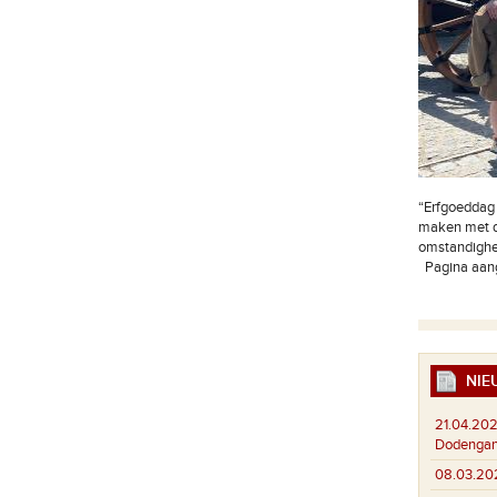
“Erfgoeddag 
maken met de
omstandighed
Pagina aan
NIE
21.04.202
Dodenga
08.03.20