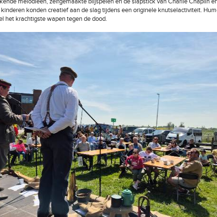
ekende melodieën, zelfgemaakte blijspelen en de slapstick van Charlie Chaplin e
kinderen konden creatief aan de slag tijdens een originele knutselactiviteit. Hu
l het krachtigste wapen tegen de dood.