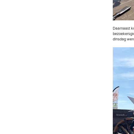
Daarnaast k
bezoekersgid
dinsdag werd