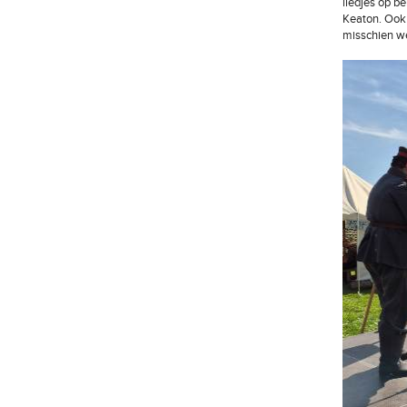
liedjes op b
Keaton. Ook 
misschien we