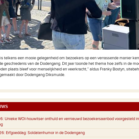
is telkens een mooie gelegenheid om bezoekers op een verrassende manier kenn
 geschiedenis van de Dodengang. Dit jaar toonde het thema hoe zelfs in de moe
en plaats bleef voor menselijkheid en veerkracht,” aldus Franky Bostyn, sitebeh
gemaakt door Dodengang Diksmuide.
UWS
6:
Unieke WOI-houwitser onthuld en vernieuwd bezoekersaanbod voorgesteld in
ng
26:
Erfgoeddag: Soldatenhumor in de Dodengang