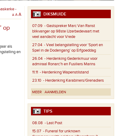
aaskerke -
DIKSMUIDE
A
A
A
07.09
- Gastspreker Marc Van Ranst
’ op
blikvanger op 98ste IJzerbedevaart met
veel aandacht voor Vrede
27.04
- Veel belangstelling voor ‘Sport en
aar als
Spel in de Dodengang’ op Erfgoeddag
ngstelling en
26.04
- Herdenking Gedenkmuur voor
admiraal Ronarc'h en Fusiliers Marins
11.11
- Herdenking Wapenstilstand
23.10
- Herdenking Karabiners/Grenadiers
MEER
AANMELDEN
TIPS
08.08
- Last Post
15.07
- Funeral for unknown