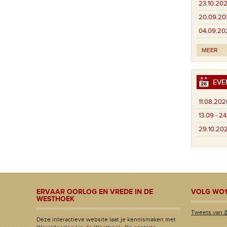
23.10.202
20.09.20
04.09.20
MEER
EVE
11.08.202
13.09 - 2
29.10.20
ERVAAR OORLOG EN VREDE IN DE
VOLG WO1
WESTHOEK
Tweets van 
Deze interactieve website laat je kennismaken met