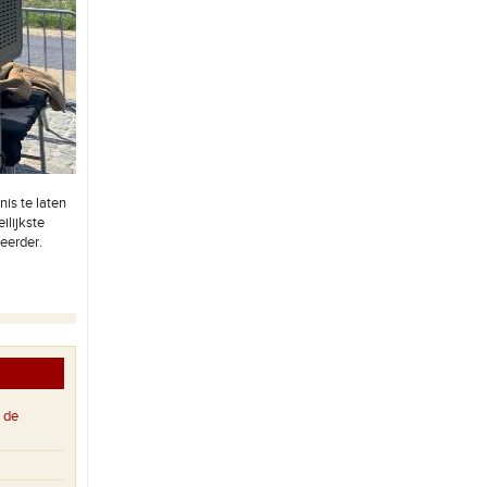
is te laten
ilijkste
eerder.
 de