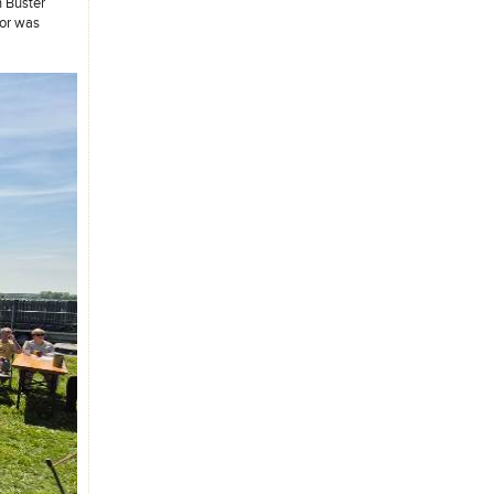
n Buster
mor was