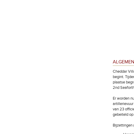
ALGEMEN
Cheddar Vill
begint. Tijd
plaatse begr
2nd Seaforth
Er worden nu
artillerievu
van 23 offic
gebeiteld op
Bijzettinge