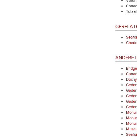
Vereni
Canada
Totaa
GERELAT
Seafor
Chedda
ANDERE I
Bridg
Canad
Dochy
Gedenk
Geden
Geden
Gedenk
Gedenk
Monume
Monum
Monum
Museu
Seafor