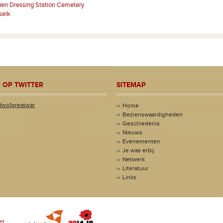
lien Dressing Station Cemetery
seik
 OP TWITTER
SITEMAP
@wo1greatwar
Home
Bezienswaardigheden
Geschiedenis
Nieuws
Evenementen
Je was erbij
Netwerk
Literatuur
Links
et