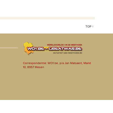
TOP ↑
Correspondentie: WO1.be, p/a Jan Matsaert, Markt
10, 8957 Mesen