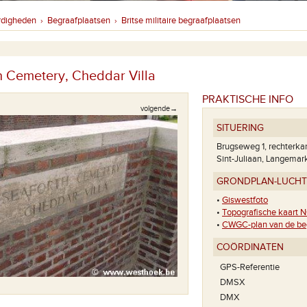
rdigheden
Begraafplaatsen
Britse militaire begraafplaatsen
›
›
h Cemetery, Cheddar Villa
PRAKTISCHE INFO
volgende→
SITUERING
Brugseweg 1, rechterkan
Sint-Juliaan, Langemar
GRONDPLAN-LUCH
•
Giswestfoto
•
Topografische kaart N
•
CWGC-plan van de beg
COÖRDINATEN
GPS-Referentie
DMSX
DMX