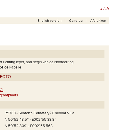
A
A
A
English version
Ga terug
Afdrukken
t richting Ieper, aan begin van de Noorderring
k-Poelkapelle
TFOTO
GI
raafplaats
R5783 - Seaforth Cemeteryﾑ Cheddar Villa
N 50°52'48.5'' - E002°55'33.8''
N 50°52.809' - E002°55.563'