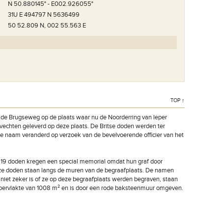
N 50.880145° - E002.926055°
31U E 494797 N 5636499
50 52.809 N, 002 55.563 E
TOP ↑
 de Brugseweg op de plaats waar nu de Noorderring van Ieper
gevechten geleverd op deze plaats. De Britse doden werden ter
e naam veranderd op verzoek van de bevelvoerende officier van het
 19 doden kregen een special memorial omdat hun graf door
an deze doden staan langs de muren van de begraafplaats. De namen
 niet zeker is of ze op deze begraafplaats werden begraven, staan
oppervlakte van 1008 m² en is door een rode baksteenmuur omgeven.