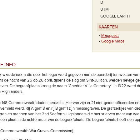
D
UTM
GOOGLE EARTH
KAARTEN
•
Mapquest
•
Google Maps
E INFO
a was de naam die door het leger werd gegeven aan de boerderij ten westen van
ens de nacht van 25 op 26 april, tijdens de slag om Sint-Juliaan, werden hevige 
aven. De begraafplaats kreeg de naam 'Cheddar Villa Cemetery'. In 1922 werd di
 Highlanders.
 148 Commonwealthdoden herdacht. Hiervan zijn er 21 niet-geïdentificeerden en
ur vernield werd. Rij A graf 8 en rij B graf 1 zijn massagraven. De grafzerkjes v
ieren en mannen van het 2nd Seaforth Highlanders die hier stierven maar van wie
 een plaat in de achtermuur van de begraafplaats. De begraafplaats heeft een 
n (Commonwealth War Graves Commission):