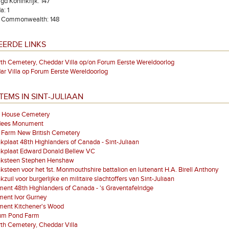
gd Koninkrijk: 147
: 1
l Commonwealth: 148
EERDE LINKS
th Cemetery, Cheddar Villa op/on Forum Eerste Wereldoorlog
r Villa op Forum Eerste Wereldoorlog
TEMS IN SINT-JULIAAN
e House Cemetery
ees Monument
 Farm New British Cemetery
plaat 48th Highlanders of Canada - Sint-Juliaan
kplaat Edward Donald Bellew VC
ksteen Stephen Henshaw
steen voor het 1st. Monmouthshire battalion en luitenant H.A. Birell Anthony
zuil voor burgerlijke en militaire slachtoffers van Sint-Juliaan
nt 48th Highlanders of Canada - 's Graventafelridge
ent Ivor Gurney
ent Kitchener's Wood
m Pond Farm
th Cemetery, Cheddar Villa