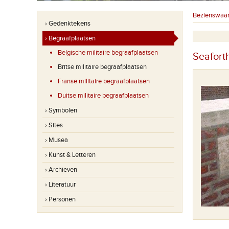
Bezienswaa
› Gedenktekens
› Begraafplaatsen
Belgische militaire begraafplaatsen
Seafort
Britse militaire begraafplaatsen
Franse militaire begraafplaatsen
Duitse militaire begraafplaatsen
› Symbolen
› Sites
› Musea
› Kunst & Letteren
› Archieven
› Literatuur
› Personen