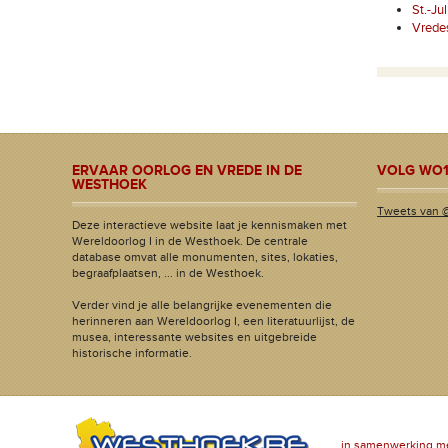
St.-Ju
Vrede
ERVAAR OORLOG EN VREDE IN DE
VOLG WO1
WESTHOEK
Tweets van 
Deze interactieve website laat je kennismaken met
Wereldoorlog I in de Westhoek. De centrale
database omvat alle monumenten, sites, lokaties,
begraafplaatsen, ... in de Westhoek.
Verder vind je alle belangrijke evenementen die
herinneren aan Wereldoorlog I, een literatuurlijst, de
musea, interessante websites en uitgebreide
historische informatie.
in samenwerking m