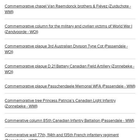
Commemorative chapel Van Raemdonck brothers & Fiévez (Zuidschote -
WWI)
Commemorative column for the military and civilian victims of World War I
(Zandvoorde - WOI)
Commemorative plaque 3rd Australian Division Tyne Cot (Passendale -
WOI)
Commemorative plaque D.21 Battery Canadian Field Artillery (Zonnebeke -
WOI)
Commemorative plaque Passchendaele Memorial WFA (Passendale - WWI)
Commemorative tree Princess Patricia's Canadian Light Infantry
(Zonnebeke - WWI)
Commerative column 85th Canadian Infantry Battalion (Passendale - WWI)
Commerative wall 77th, 114th and 135th French infantery regiment