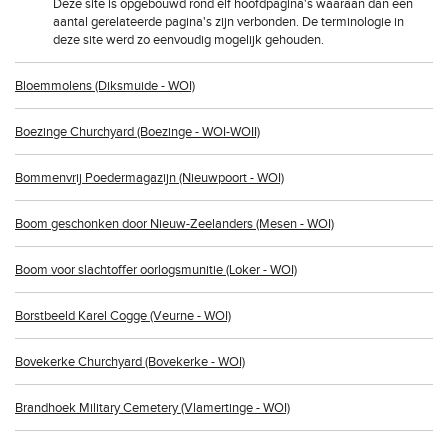
Deze site is opgebouwd rond elf hoofdpagina's waaraan dan een
aantal gerelateerde pagina's zijn verbonden. De terminologie in
deze site werd zo eenvoudig mogelijk gehouden.
Bloemmolens (Diksmuide - WOI)
Boezinge Churchyard (Boezinge - WOI-WOII)
Bommenvrij Poedermagazijn (Nieuwpoort - WOI)
Boom geschonken door Nieuw-Zeelanders (Mesen - WOI)
Boom voor slachtoffer oorlogsmunitie (Loker - WOI)
Borstbeeld Karel Cogge (Veurne - WOI)
Bovekerke Churchyard (Bovekerke - WOI)
Brandhoek Military Cemetery (Vlamertinge - WOI)