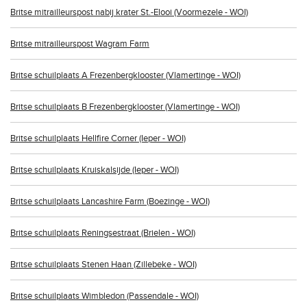
Britse mitrailleurspost nabij krater St.-Elooi (Voormezele - WOI)
Britse mitrailleurspost Wagram Farm
Britse schuilplaats A Frezenbergklooster (Vlamertinge - WOI)
Britse schuilplaats B Frezenbergklooster (Vlamertinge - WOI)
Britse schuilplaats Hellfire Corner (Ieper - WOI)
Britse schuilplaats Kruiskalsijde (Ieper - WOI)
Britse schuilplaats Lancashire Farm (Boezinge - WOI)
Britse schuilplaats Reningsestraat (Brielen - WOI)
Britse schuilplaats Stenen Haan (Zillebeke - WOI)
Britse schuilplaats Wimbledon (Passendale - WOI)