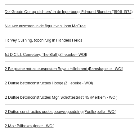
De 'Groote Oorlog-dichters' in de Ieperboog: Edmund Blunden ((1896-1974)
Nieuwe inzichten in de figuur van John McCrae
Harvey Cushing, topchirurg in Flanders Fields
1st D.C.L.I. Cemetery, The Bluff (Zillebeke - WOI)
2 Belgische mitrailleursposten Boyau Hillebrand (Ramskapelle - WOI)
2 Duitse betonconstructies Hooge (Zillebeke - WOI)
2 Duitse betonconstructies Mgr. Schottestraat 45 (Merkem - WOI)
2 Duitse constructies oude spoorwegbedding (Poelkapelle - WOI)
2 Moir Pillboxes (Ieper - WOI)