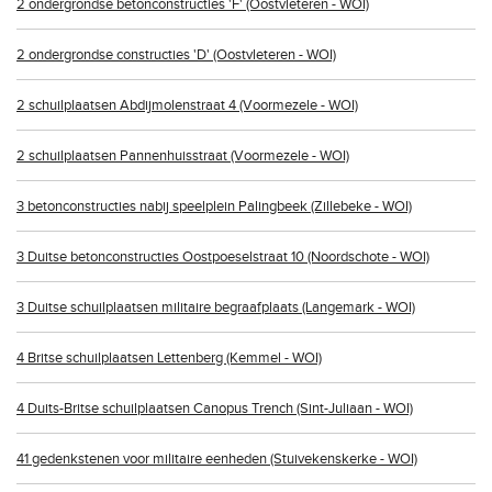
2 ondergrondse betonconstructies 'F' (Oostvleteren - WOI)
2 ondergrondse constructies 'D' (Oostvleteren - WOI)
2 schuilplaatsen Abdijmolenstraat 4 (Voormezele - WOI)
2 schuilplaatsen Pannenhuisstraat (Voormezele - WOI)
3 betonconstructies nabij speelplein Palingbeek (Zillebeke - WOI)
3 Duitse betonconstructies Oostpoeselstraat 10 (Noordschote - WOI)
3 Duitse schuilplaatsen militaire begraafplaats (Langemark - WOI)
4 Britse schuilplaatsen Lettenberg (Kemmel - WOI)
4 Duits-Britse schuilplaatsen Canopus Trench (Sint-Juliaan - WOI)
41 gedenkstenen voor militaire eenheden (Stuivekenskerke - WOI)