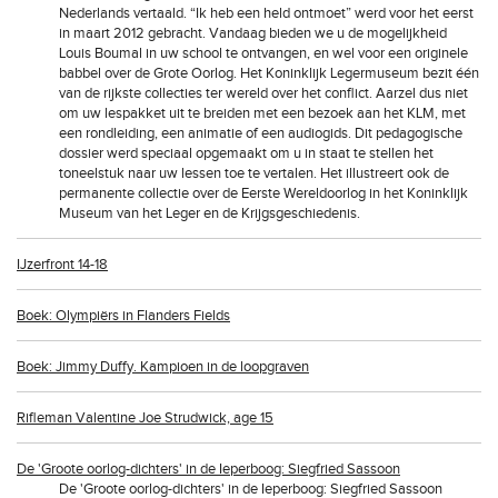
Nederlands vertaald. “Ik heb een held ontmoet” werd voor het eerst
in maart 2012 gebracht. Vandaag bieden we u de mogelijkheid
Louis Boumal in uw school te ontvangen, en wel voor een originele
babbel over de Grote Oorlog. Het Koninklijk Legermuseum bezit één
van de rijkste collecties ter wereld over het conflict. Aarzel dus niet
om uw lespakket uit te breiden met een bezoek aan het KLM, met
een rondleiding, een animatie of een audiogids. Dit pedagogische
dossier werd speciaal opgemaakt om u in staat te stellen het
toneelstuk naar uw lessen toe te vertalen. Het illustreert ook de
permanente collectie over de Eerste Wereldoorlog in het Koninklijk
Museum van het Leger en de Krijgsgeschiedenis.
IJzerfront 14-18
Boek: Olympiërs in Flanders Fields
Boek: Jimmy Duffy. Kampioen in de loopgraven
Rifleman Valentine Joe Strudwick, age 15
De 'Groote oorlog-dichters' in de Ieperboog: Siegfried Sassoon
De 'Groote oorlog-dichters' in de Ieperboog: Siegfried Sassoon