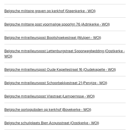
Belgische militaire graven op kerkhof (Steenkerke - WOI)
Belgische militaire post voormalige spoorlijn 76 (Adinkerke - WOI)
Belgische mitrailleurspost Booitshoekestraat (Wulpen - WOI)
Belgische mitrailleurspost Lettenburgstraat Spoorwegbedding (Oostkerke -
WOI)
Belgische mitrailleurspost Oude Kapellestraat 16 (Oudekapelle - WOI)
Belgische mitrailleurspost Schoorbakkestraat 21 (Pervijze - WOI)
Belgische mitrailleurspost Vlastraat (Lampernisse - WOI)
Belgische oorlogsdoden op kerkhof (Bovekerke - WOI)
Belgische schuilplaats Bien Acquisstraat (Oostkerke - WOI)