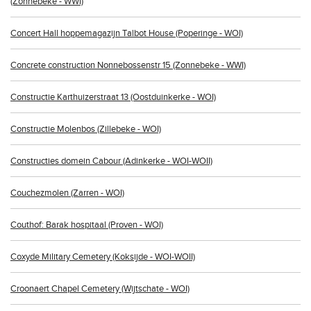
(Zonnebeke - WWI)
Concert Hall hoppemagazijn Talbot House (Poperinge - WOI)
Concrete construction Nonnebossenstr 15 (Zonnebeke - WWI)
Constructie Karthuizerstraat 13 (Oostduinkerke - WOI)
Constructie Molenbos (Zillebeke - WOI)
Constructies domein Cabour (Adinkerke - WOI-WOII)
Couchezmolen (Zarren - WOI)
Couthof: Barak hospitaal (Proven - WOI)
Coxyde Military Cemetery (Koksijde - WOI-WOII)
Croonaert Chapel Cemetery (Wijtschate - WOI)