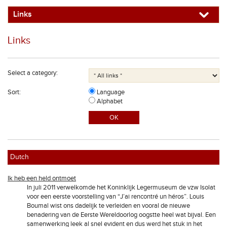
Links
Links
Select a category:
Sort:
Language
Alphabet
Dutch
Ik heb een held ontmoet
In juli 2011 verwelkomde het Koninklijk Legermuseum de vzw Isolat
voor een eerste voorstelling van “J’ai rencontré un héros”. Louis
Boumal wist ons dadelijk te verleiden en vooral de nieuwe
benadering van de Eerste Wereldoorlog oogstte heel wat bijval. Een
samenwerking leek al snel evident en dus werd het stuk in het