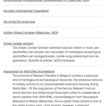
Amerikaanse mitrailleurspost Helleketelweg 15 (Poperinge - WOI)
Amnesty International Vlaanderen
Art of the first world war
Artillery Wood Cemetery (Boezinge - WOI)
Artsen zonder grenzen
"De Artsen Zonder Grenzen verlenen hulp aan volken in nood, aan
slachtoffers van rampen van natuurlijke of menselijke oorsprong en
slachtoffers van oorlogssituaties, zonder enig onderscheid van ras,
godsdienst, filosofie of politiek" (AZG handvest).
Association for World War Archaeology
The province of Western Flanders in Belgium contains a particular
kind of heritage and archaeological resources: the extensive remains
of military activity on an unprecedented scale and intensity during
World War I. Of the long portion of the famous Western Front (in
which German and Allied forces faced each other in a statemate of
trench warfare from 1914-1918), crossed Belgium from Nieuwpoort
(Nieuport) to Mesen (Messines), the so-called Ypres Salient is one of
the better known parts. Until recently, however, systematic