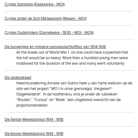
Crypte Ijzertoren (Kaaskerke - WOI)
Crypte onder de Sint-Niklaaskerk (Mesen - WOI)
Crypte Oudstrijders (Zonnebeke - 1830 - WOI - WOII)
De burgerlijke en militaire oorlogsslachtoffers van 1914-1918
At the break-out of World War I, no one could have suspected that
the toll would be so heavy. More than a hundred young men were
mobilised for the duration of the war and many went voluntarily.
De dodendraad
Heemkundekring Amalia van Solms heet u van harte welkom op de
site van het project “WO I in onze grensregio. Vergeten?
Opgehelderd!”. In de hoofdmenu vind je onder de rubrieken
“Routes”, “Cursus” en “Boek” een uitgebreid overzicht van de
projectonderdelen.
De Eerste Wereldoorlog 1914 - 1918
De Eerste Wereldoorlog 1914 - 1918