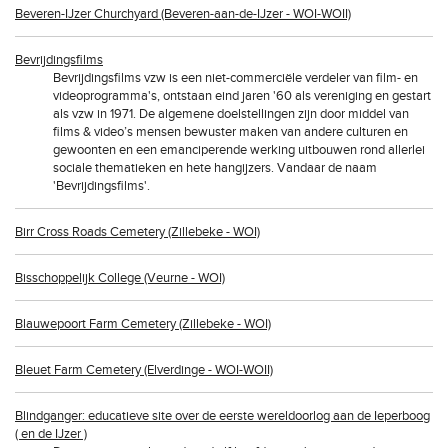
Beveren-IJzer Churchyard (Beveren-aan-de-IJzer - WOI-WOII)
Bevrijdingsfilms
Bevrijdingsfilms vzw is een niet-commerciële verdeler van film- en
videoprogramma's, ontstaan eind jaren '60 als vereniging en gestart
als vzw in 1971. De algemene doelstellingen zijn door middel van
films & video’s mensen bewuster maken van andere culturen en
gewoonten en een emanciperende werking uitbouwen rond allerlei
sociale thematieken en hete hangijzers. Vandaar de naam
'Bevrijdingsfilms'.
Birr Cross Roads Cemetery (Zillebeke - WOI)
Bisschoppelijk College (Veurne - WOI)
Blauwepoort Farm Cemetery (Zillebeke - WOI)
Bleuet Farm Cemetery (Elverdinge - WOI-WOII)
Blindganger: educatieve site over de eerste wereldoorlog aan de Ieperboog
( en de IJzer )