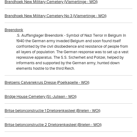
Brandhoek New Military Cemetery (Vlamertinge - WOI)
Brandhoek New Military Cemetery No 3 (Vlamertinge - WOI)
Breendonk
.S. Auffanglager Breendonk - Symbol of Nazi Terror in Belgium In
1940 the German army invaded Belgium and soon found itself
confronted by the civil disobedience and resistance of people from
all layers of population. The German response was to set up a vast
repressive apparatus. The S.S. Sicherheit and Polizei, helped by
informants and supported by the German army, hunted down
elements hostile to the third Reich.
Bretoens Calvariekruis Dresse (Poelkapelle - WOI)
Bridge House Cemetery (St.-Juliaan - WOI)
Britse betonconstructie 1 Drietorenkasteel (Brielen - WOI)
Britse betonconstructie 2 Drietorenkasteel (Brielen - WOI)