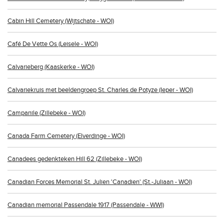
Cabin Hill Cemetery (Wijtschate - WOI)
Café De Vette Os (Leisele - WOI)
Calvarieberg (Kaaskerke - WOI)
Calvariekruis met beeldengroep St. Charles de Potyze (Ieper - WOI)
Campanile (Zillebeke - WOI)
Canada Farm Cemetery (Elverdinge - WOI)
Canadees gedenkteken Hill 62 (Zillebeke - WOI)
Canadian Forces Memorial St. Julien 'Canadien' (St.-Juliaan - WOI)
Canadian memorial Passendale 1917 (Passendale - WWI)