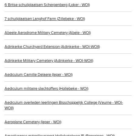
6 Britse schuilplaatsen Scherpenberg (Loker - WOI)
7 schuilplaatsen Langhof Farm (Zillebeke - WOI)
Abeele Aerodrome Military Cemetery (Abele - WOI)
Adinkerke Churchyard Extension (Adinkerke - WOI-WOII)
Adinkerke Military Cemetery (Adinkerke - WOI-WOII)
Aediculum Camille Delaere (Ieper - WOI)
Aediculum militaire slachtoffers (Hollebeke - WOI)
Aediculum overleden leerlingen Bisschoppelijk College (Veurne - WOI-
WOII)
Aeroplane Cemetery (Ieper - WOI)