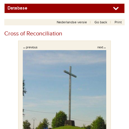
Database
Nederlandse versie
Go back
Print
Cross of Reconciliation
←previous
next→
monument.