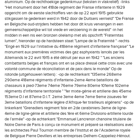
aluminium. Op de rechthoekige gedenkmuur (teksten in vlakreliëf): -links
"Het monument door het 418de regiment der Franse infanterie in 1929
opgericht om de eerste slachtoffers van de op 22 april 1915 gebruikte
stikgassen te gedenken werd in 1942 door de Duitsers vernield" "De Franse
en Belgische oud-strijders hebben het door dit kruis vervangen in een
gemeenschappelijke wil tot vrede en verzoening in de wereld" -in het
midden in een nis een bronzen olielamp met als opschrift "Fraternitas
lumen", hieronder op de hardsteen staat "Lampe de la Fraternité " -rechts
"Erigé en 1929 sur l'initiative du 418ème régiment d'infanterie française" "Le
monument aux premières victimes des gaz asphyxiants lancés par les
Allemands le 22 avril 1915 a été détruit par eux en 1942 " "Les anciens
combattants belges et français ont en sa place dressé cette croix avec une
volonté commune de réconciliation et de paix dans le monde" Op de
rotonde (uitgehouwen letters) : -op de rechterkant "135eme 268eme
290eme 418eme régiments d'infanterie-2eme 4eme bataillons de
chasseurs à pied-73eme 74eme 76eme 79eme 80eme 101eme 102eme
régiments d'infanterie territoriale " "1er mixte-génie et artillerie des 45eme
153eme D.I et 87eme D.I.T. 2eme 3eme 4eme 7eme 9eme zouaves-1er
3eme bataillons d'infanterie légère d'Afrique-1er tirailleurs algériens" -op de
linkerkant "Grenadiers regiment 1ste en 2de carabiniers-3eme de ligne-
4eme de ligne-génie et artillerie des 1ère et 6ème Divisions-artillerie lourde
de l'armée" -op de achterkant "Emmanuel Lancrenon chanoine titulaire de
Notre Dame de Paris à conçu ce monument et préparé sa réalisations avec
les architectes Paul Tournon membre de l'Institut et de l'Academie royale
de Belgique Pierre Devillers et les entreprises Delhem-Cappeliez-Hénout.