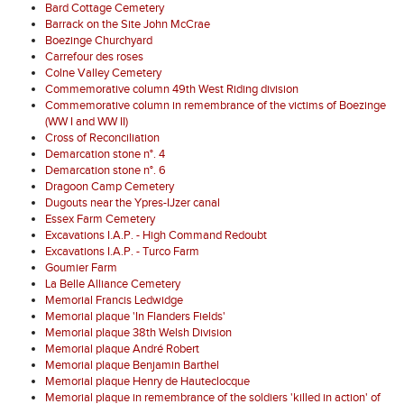
Bard Cottage Cemetery
Barrack on the Site John McCrae
Boezinge Churchyard
Carrefour des roses
Colne Valley Cemetery
Commemorative column 49th West Riding division
Commemorative column in remembrance of the victims of Boezinge
(WW I and WW II)
Cross of Reconciliation
Demarcation stone n°. 4
Demarcation stone n°. 6
Dragoon Camp Cemetery
Dugouts near the Ypres-IJzer canal
Essex Farm Cemetery
Excavations I.A.P. - High Command Redoubt
Excavations I.A.P. - Turco Farm
Goumier Farm
La Belle Alliance Cemetery
Memorial Francis Ledwidge
Memorial plaque 'In Flanders Fields'
Memorial plaque 38th Welsh Division
Memorial plaque André Robert
Memorial plaque Benjamin Barthel
Memorial plaque Henry de Hauteclocque
Memorial plaque in remembrance of the soldiers 'killed in action' of