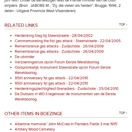
juni 1961. Onder de aanwezigen was de Franse minister van de Oud-
strijders. (Bron : JABOBS M., "Zij, die vielen als helden", Brugge, 1996, 2
delen - Uitgave Provincie West-Vlaanderen)
RELATED LINKS
TOP ↑
Herdenking Slag bij Steenstraete - 28/04/2002
Commemorating the fist gas attack - Steenstraete - 22/04/2005
Remembrance gas attacks - Zuidschote - 26/04/2009
Remembrance gas attacks - Zuidschote - 26/04/2009
De uitvinder
Verzoeningskruis op/on Forum Eerste Wereldoorlog
Oorspronkelijk monument Steenstrate op/on Forum Eerste
Wereldoorlog
95th anniversary 1st gas attack - 22/04/2010
95th anniversary 1st gas attack - 22/04/2010
Herdenkingsplechtigheid Grenadiers - Zuidschote - 25/04/2010
De Duitsers in WO II tegenover de monumenten van de Eerste
Wereldoorlog.
OTHER ITEMS IN BOEZINGE
TOP ↑
Albertina memorial 'John McCrae In Flanders Fields 3 mei 1915'
Artillery Wood Cemetery