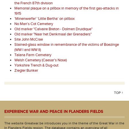
the French 87th division
Memorial plaque on a pillbox in memory of the first gas-attacks in
1915
'Minenwerfer' 'Little Bertha' on pillbox
No Man's Cot Cemetery
Old marker "Calvaire Breton - Dolmen Druidique"
Old marker "Naar het Denkmaal der Grenadiers"
Site John McCrae
Stained-glass window in remembrance of the victims of Boezinge
(WW I and WW II)
Talana Farm Cemetery
Welsh Cemetery (Caesar's Nose)
Yorkshire Trench & Dug-out
Ziegler Bunker
TOP ↑
EXPERIENCE WAR AND PEACE IN FLANDERS FIELDS
The website Greatwar.be introduces you in the theme of the Great War in the
In Flanders Fields region. The database contains an overview of all