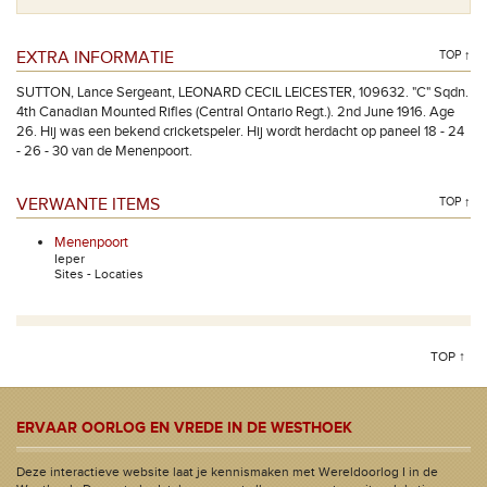
EXTRA INFORMATIE
TOP ↑
SUTTON, Lance Sergeant, LEONARD CECIL LEICESTER, 109632. "C" Sqdn.
4th Canadian Mounted Rifles (Central Ontario Regt.). 2nd June 1916. Age
26. Hij was een bekend cricketspeler. Hij wordt herdacht op paneel 18 - 24
- 26 - 30 van de Menenpoort.
VERWANTE ITEMS
TOP ↑
Menenpoort
Ieper
Sites - Locaties
TOP ↑
ERVAAR OORLOG EN VREDE IN DE WESTHOEK
Deze interactieve website laat je kennismaken met Wereldoorlog I in de