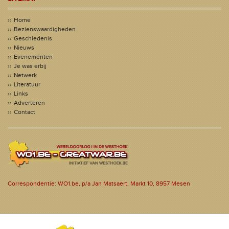
Home
Bezienswaardigheden
Geschiedenis
Nieuws
Evenementen
Je was erbij
Netwerk
Literatuur
Links
Adverteren
Contact
Correspondentie: WO1.be, p/a Jan Matsaert, Markt 10, 8957 Mesen