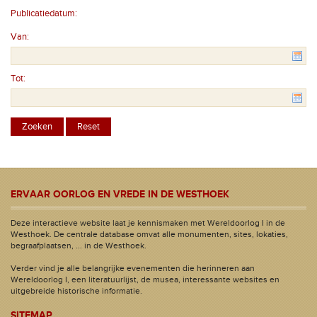
Publicatiedatum:
Van:
Tot:
ERVAAR OORLOG EN VREDE IN DE WESTHOEK
Deze interactieve website laat je kennismaken met Wereldoorlog I in de
Westhoek. De centrale database omvat alle monumenten, sites, lokaties,
begraafplaatsen, ... in de Westhoek.
Verder vind je alle belangrijke evenementen die herinneren aan
Wereldoorlog I, een literatuurlijst, de musea, interessante websites en
uitgebreide historische informatie.
SITEMAP