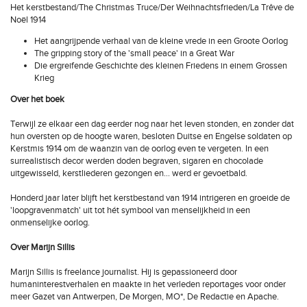
Het kerstbestand/The Christmas Truce/Der Weihnachtsfrieden/La Trêve de
Noël 1914
Het aangrijpende verhaal van de kleine vrede in een Groote Oorlog
The gripping story of the 'small peace' in a Great War
Die ergreifende Geschichte des kleinen Friedens in einem Grossen
Krieg
Over het boek
Terwijl ze elkaar een dag eerder nog naar het leven stonden, en zonder dat
hun oversten op de hoogte waren, besloten Duitse en Engelse soldaten op
Kerstmis 1914 om de waanzin van de oorlog even te vergeten. In een
surrealistisch decor werden doden begraven, sigaren en chocolade
uitgewisseld, kerstliederen gezongen en... werd er gevoetbald.
Honderd jaar later blijft het kerstbestand van 1914 intrigeren en groeide de
'loopgravenmatch' uit tot hét symbool van menselijkheid in een
onmenselijke oorlog.
Over Marijn Sillis
Marijn Sillis is freelance journalist. Hij is gepassioneerd door
humaninterestverhalen en maakte in het verleden reportages voor onder
meer Gazet van Antwerpen, De Morgen, MO*, De Redactie en Apache.