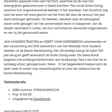
stereofoto-apparaat mee naar het front, waarmee ze de voor hen
belangrijkste gebeurtenissen in beeld brachten. Pas na de Grote Oorlog
kwamen hun ongecensureerde beelden in het openbaar. Het thuisfront zag
voor het eerst het ware gezicht van het front dat door de censuur vier jaar
werd verborgen gehouden. De beelden, bekeken door de stereograaf,
waren stille getuigen van het onmenselijke leven in loopgraven, van de
dorpen veranderd in ruïnes, van hun verminkte en verwonde krijgsmakkers
en van zij die gesneuveld waren.
JAN VANDERSTRAETEN en GEERT VANVAERENBERGH selecteerden uit
een verzameling van 550 stereofoto’s van het Westelijk front honderd
beelden uit de Eerste Wereldoorlog. Een 3D-brilletje brengt de kijker 100
jaar terug en geeft levensecht de Grote Oorlog weer. Elk beeld wordt
begeleid met achtergrondinformatie: een landkaartje, foto’s van hoe het er
vandaag uitziet, getuigenissen, feiten… In het begeleidend boekje komt de
lezer meer te weten over stereofotografie en over het verband met de
Eerste Wereldoorlog.
Technische info
:
ISBN nummer: 9789063066529
Prijs: € 69.95
Uitgegeven bij
Davidsfonds
Gepubliceerd 04/12/2013.