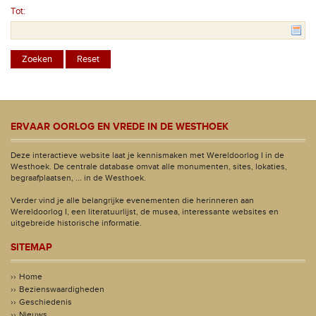
Tot:
ERVAAR OORLOG EN VREDE IN DE WESTHOEK
Deze interactieve website laat je kennismaken met Wereldoorlog I in de
Westhoek. De centrale database omvat alle monumenten, sites, lokaties,
begraafplaatsen, ... in de Westhoek.
Verder vind je alle belangrijke evenementen die herinneren aan
Wereldoorlog I, een literatuurlijst, de musea, interessante websites en
uitgebreide historische informatie.
SITEMAP
Home
Bezienswaardigheden
Geschiedenis
Nieuws