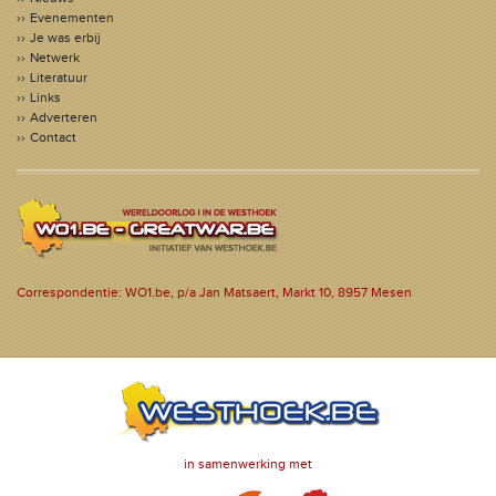
Evenementen
Je was erbij
Netwerk
Literatuur
Links
Adverteren
Contact
Correspondentie: WO1.be, p/a Jan Matsaert, Markt 10, 8957 Mesen
in samenwerking met