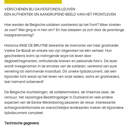
VERSCHENEN BIJ DAVIDSFONDS/LEUVEN
EEN AUTHENTIEK EN AANGRIJPEND BEELD VAN HET FRONTLEVEN
Hoe werden de Belgische soldaten voorbereid op het front? Waar streden
ze voor? Wat ging er in hen om? En hoe sleepten ze zich door de jarenlange
loopgravenoorlog?
Historica INGE DE BRUYNE bewerkte de memoires van haar grootvader
Valère De Boodt en enkele van zijn lotgenoten tot één verhaal. Hun
geschiedenis komt op indringende wijze tot leven door
dagboekfragmenten, onthullende brieven en pakkende foto’s. De lezer
wordt meegenomen in de emoties van de soldaten, variërend van pure
verveling tot vlammende moordlust. Dit unieke tijdsdocument, dat een
bijzonder licht werpt op het leven van onze vaders, ooms en grootvaders,
laat niemand onberoerd!
De Belgische vluchtelingen, de soldatenmeters, de Vlaamse zaak, de
censuur, het naoorlogse Bezettingsleger in Duitsland en vele andere
aspecten van de Eerste Wereldoorlog passeren de revue. Interessante
achtergrondinformatie en overzichtelijke landkaarten maken dit bijzondere
tijdsdocument compleet.
Technische gegevens
: