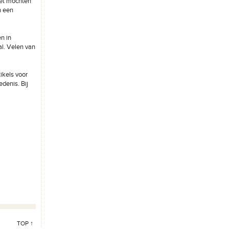
iet mochten
n een
n in
al. Velen van
ikels voor
edenis. Bij
TOP ↑