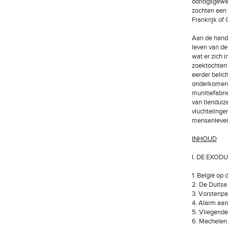
oorlogsgewel
zochten een 
Frankrijk of 
Aan de hand 
leven van de
wat er zich 
zoektochten 
eerder belic
onderkomen, 
munitiefabri
van tienduiz
vluchtelinge
mensenleven 
INHOUD
I. DE EXODUS
1. België op
2. De Duitse
3. Vorstenp
4. Alarm aan
5. Vliegende
6. Mechelen 