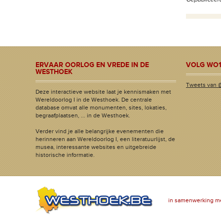
ERVAAR OORLOG EN VREDE IN DE
VOLG WO1
WESTHOEK
Tweets van 
Deze interactieve website laat je kennismaken met
Wereldoorlog I in de Westhoek. De centrale
database omvat alle monumenten, sites, lokaties,
begraafplaatsen, ... in de Westhoek.
Verder vind je alle belangrijke evenementen die
herinneren aan Wereldoorlog I, een literatuurlijst, de
musea, interessante websites en uitgebreide
historische informatie.
in samenwerking m