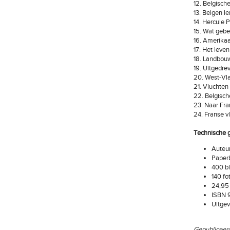
12. Belgische
13. Belgen l
14. Hercule 
15. Wat gebe
16. Amerikaa
17. Het leven
18. Landbouw
19. Uitgedre
20. West-Vl
21. Vluchten
22. Belgisch
23. Naar Fra
24. Franse v
Technische 
Auteur
Paper
400 bl
140 fo
24,95
ISBN 
Uitge
Gepubliceer