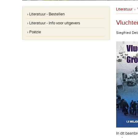
Literatuur
›
› Literatuur - Bestellen
Vluchte
› Literatuur - Info voor uitgevers
› Poëzie
Siegfried De
In dit baanb