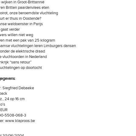
 wijken in Groot-Brittannië
eren Britten paardenvlees eten
Poirot, onze beroemdste vluchteling
urt er thuis in Oostende?
nse weldoenster in Parijs
 gaat verder
ers willen niet weg
ven met een pak van 25 kilogram
aamse vluchtelingen leren Limburgers dansen
 onder de elektrische draad
e vluchtoorden in Nederland
nkrijk “sans retour”
luchtelingen op doortocht
gegevens
:
: Siegfried Debaeke
back
z., 24 op 16 cm
to's
 EUR
90-5508-068-3
ver: www.klaproos.be
d 20/06/2004
.