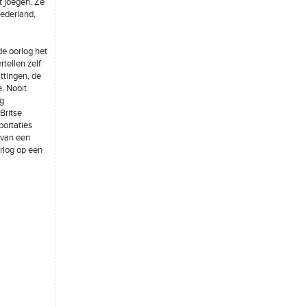
t joegen. Ze
Nederland,
e oorlog het
tellen zelf
ttingen, de
. Nooit
ig
Britse
portaties
 van een
rlog op een