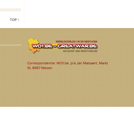
TOP ↑
Correspondentie: WO1.be, p/a Jan Matsaert, Markt
10, 8957 Mesen