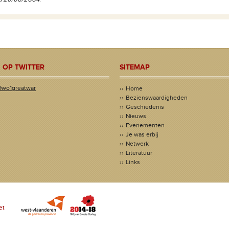
 OP TWITTER
SITEMAP
@wo1greatwar
Home
Bezienswaardigheden
Geschiedenis
Nieuws
Evenementen
Je was erbij
Netwerk
Literatuur
Links
et