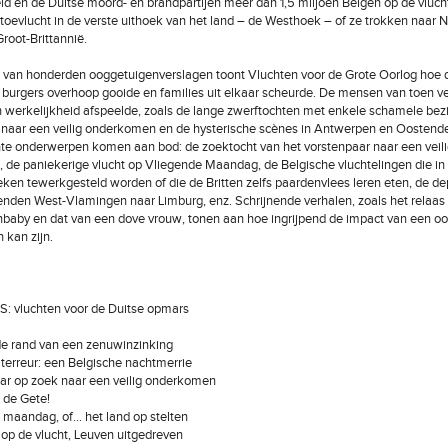
d en de Duitse moord- en brandpartijen meer dan 1,5 miljoen Belgen op de vluch
toevlucht in de verste uithoek van het land – de Westhoek – of ze trokken naar 
Groot-Brittannië.
van honderden ooggetuigenverslagen toont Vluchten voor de Grote Oorlog hoe d
 burgers overhoop gooide en families uit elkaar scheurde. De mensen van toen ver
in werkelijkheid afspeelde, zoals de lange zwerftochten met enkele schamele bezi
naar een veilig onderkomen en de hysterische scènes in Antwerpen en Oostende
hte onderwerpen komen aan bod: de zoektocht van het vorstenpaar naar een veil
de paniekerige vlucht op Vliegende Maandag, de Belgische vluchtelingen die in 
eken tewerkgesteld worden of die de Britten zelfs paardenvlees leren eten, de de
enden West-Vlamingen naar Limburg, enz. Schrijnende verhalen, zoals het relaas
nbaby en dat van een dove vrouw, tonen aan hoe ingrijpend de impact van een oo
kan zijn.
: vluchten voor de Duitse opmars
 de rand van een zenuwinzinking
 terreur: een Belgische nachtmerrie
aar op zoek naar een veilig onderkomen
 de Gete!
 maandag, of… het land op stelten
op de vlucht, Leuven uitgedreven