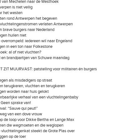
ol van Mechelen naar de Westhoek
erpen is niet veilig
ar het westen
orten rond Antwerpen het begeven
e vluchtelingenstromen verlaten Antwerpen
n brave burgers naar Nederland
ngen huilen niet
 overrompeld: iedereen wil naar Engeland
ngen in een ton naar Folkestone
oek: al of niet vluchten?
d en brandpartijen van Schuwe maandag
T ZIT MUURVAST: patstelling voor militairen én burgers
iegen als misdadigers op straat
en terugkeren, vluchten en terugkeren
ngen worden naar huis gelokt
rbaarlijke verhaal van een vluchtelingenbaby
 Geen sprake van!
val: “Sauve qui peut!”
sweg van een dove vrouw
op de loop voor Dikke Bertha en Lange Max
eren die wegmoeten en die weglopen
e vluchtelingenkat steekt de Grote Plas over
iggen op de loer