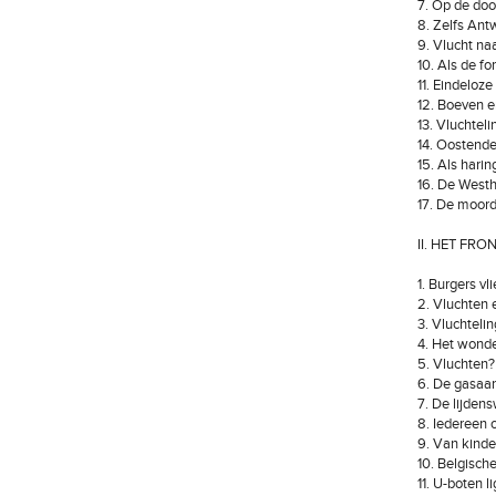
7. Op de do
8. Zelfs Antw
9. Vlucht na
10. Als de f
11. Eindeloz
12. Boeven e
13. Vluchteli
14. Oostende
15. Als hari
16. De Westh
17. De moor
II. HET FRON
1. Burgers vl
2. Vluchten 
3. Vluchteli
4. Het wonde
5. Vluchten?
6. De gasaan
7. De lijden
8. Iedereen 
9. Van kind
10. Belgisch
11. U-boten l