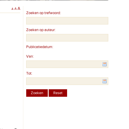
A
A
A
Zoeken op trefwoord:
Zoeken op auteur:
Publicatiedatum:
Van:
Tot: