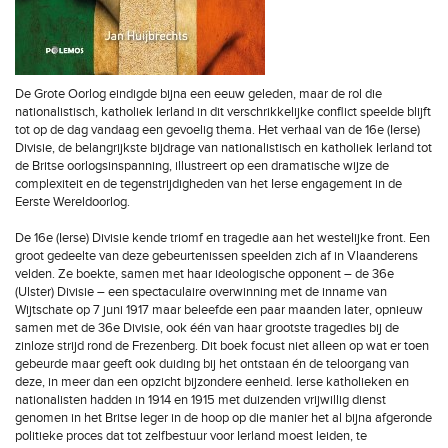
De Grote Oorlog eindigde bijna een eeuw geleden, maar de rol die
nationalistisch, katholiek Ierland in dit verschrikkelijke conflict speelde blijft
tot op de dag vandaag een gevoelig thema. Het verhaal van de 16e (Ierse)
Divisie, de belangrijkste bijdrage van nationalistisch en katholiek Ierland tot
de Britse oorlogsinspanning, illustreert op een dramatische wijze de
complexiteit en de tegenstrijdigheden van het Ierse engagement in de
Eerste Wereldoorlog.
De 16e (Ierse) Divisie kende triomf en tragedie aan het westelijke front. Een
groot gedeelte van deze gebeurtenissen speelden zich af in Vlaanderens
velden. Ze boekte, samen met haar ideologische opponent – de 36e
(Ulster) Divisie – een spectaculaire overwinning met de inname van
Wijtschate op 7 juni 1917 maar beleefde een paar maanden later, opnieuw
samen met de 36e Divisie, ook één van haar grootste tragedies bij de
zinloze strijd rond de Frezenberg. Dit boek focust niet alleen op wat er toen
gebeurde maar geeft ook duiding bij het ontstaan én de teloorgang van
deze, in meer dan een opzicht bijzondere eenheid. Ierse katholieken en
nationalisten hadden in 1914 en 1915 met duizenden vrijwillig dienst
genomen in het Britse leger in de hoop op die manier het al bijna afgeronde
politieke proces dat tot zelfbestuur voor Ierland moest leiden, te