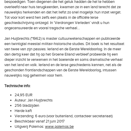
bespoedigen. Toen diegenen die het geluk hadden de hel te hebben
overleefd naar huis terugkeerden, kwamen ze in een land terecht dat ze
nauwelijks herkenden en dat het liefst zo snel mogelijk hun inzet vergat.
Tot voor kort werd hen zelfs een plaats in de officiële Ierse
geschiedschrijving ontzegd. In ‘Verdrongen Verleden’ vindt u hun
ongecensureerde en vooral tragische verhaal…
Jan Huijbrechts (°1962) is master cultuurwetenschappen en publiceerde
een twintigtal meestal militair-historische studies. Dit boek is het resultaat
van twee van zijn passies: Ierland en de Eerste Wereldoorlog. In de meer
dan dertig keer dat hij op het Groene Eiland verbleef probeerde hij een
dieper inzicht te verwerven in het boeiende en soms dramatische verhaal
van het land en volk. Ierland en de Ierse geschiedenis kennen, net als de
geschonden frontlandschappen van de Eerste Wereldoorlog, intussen
nauwelijks nog geheimen voor hem.
Technische info
:
24,95 EUR
Auteur: Jan Huijbrechts
256 bladzijden
Harde kaft
Verzending: 6 euro (voor buitenland, contacteer secretariaat)
Beschikbaar vanaf 21 juni 2017
Uitgverij Polemos:
www.polemos.be