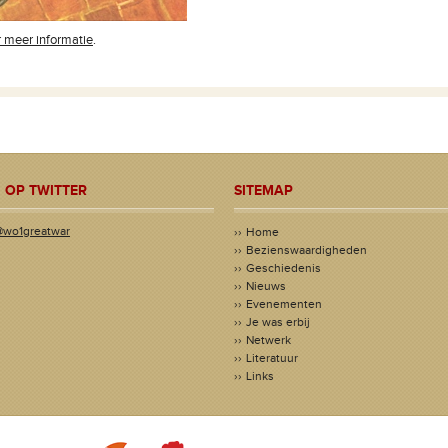
or meer informatie
.
 OP TWITTER
SITEMAP
@wo1greatwar
Home
Bezienswaardigheden
Geschiedenis
Nieuws
Evenementen
Je was erbij
Netwerk
Literatuur
Links