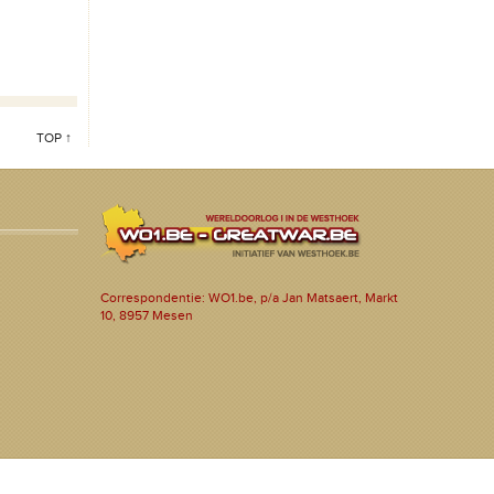
TOP ↑
Correspondentie: WO1.be, p/a Jan Matsaert, Markt
10, 8957 Mesen