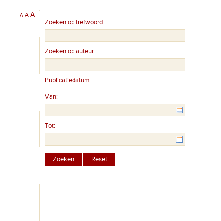
A
A
A
Zoeken op trefwoord:
Zoeken op auteur:
Publicatiedatum:
Van:
Tot: