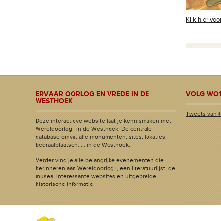
Klik hier vo
ERVAAR OORLOG EN VREDE IN DE
VOLG WO1
WESTHOEK
Tweets van 
Deze interactieve website laat je kennismaken met
Wereldoorlog I in de Westhoek. De centrale
database omvat alle monumenten, sites, lokaties,
begraafplaatsen, ... in de Westhoek.
Verder vind je alle belangrijke evenementen die
herinneren aan Wereldoorlog I, een literatuurlijst, de
musea, interessante websites en uitgebreide
historische informatie.