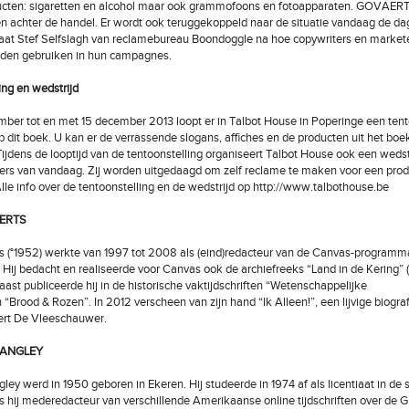
ucten: sigaretten en alcohol maar ook grammofoons en fotoapparaten. GOVAERT
achter de handel. Er wordt ook teruggekoppeld naar de situatie vandaag de dag.
at Stef Selfslagh van reclamebureau Boondoggle na hoe copywriters en market
den gebruiken in hun campagnes.
ing en wedstrijd
ber tot en met 15 december 2013 loopt er in Talbot House in Poperinge een tent
 dit boek. U kan er de verrassende slogans, affiches en de producten uit het boek
ijdens de looptijd van de tentoonstelling organiseert Talbot House ook een wedst
s van vandaag. Zij worden uitgedaagd om zelf reclame te maken voor een prod
Alle info over de tentoonstelling en de wedstrijd op http://www.talbothouse.be
ERTS
s (°1952) werkte van 1997 tot 2008 als (eind)redacteur van de Canvas-programma
 Hij bedacht en realiseerde voor Canvas ook de archiefreeks “Land in de Kering”
aast publiceerde hij in de historische vaktijdschriften “Wetenschappelijke
 “Brood & Rozen”. In 2012 verscheen van zijn hand “Ik Alleen!”, een lijvige biogra
bert De Vleeschauwer.
ANGLEY
ey werd in 1950 geboren in Ekeren. Hij studeerde in 1974 af als licentiaat in de s
 hij mederedacteur van verschillende Amerikaanse online tijdschriften over de G