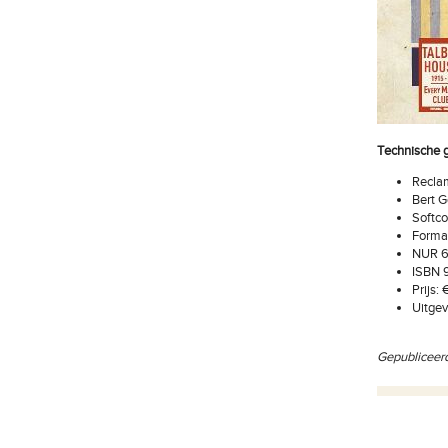
Technische 
Reclam
Bert G
Softco
Formaa
NUR 6
ISBN 
Prijs:
Uitgev
Gepubliceer