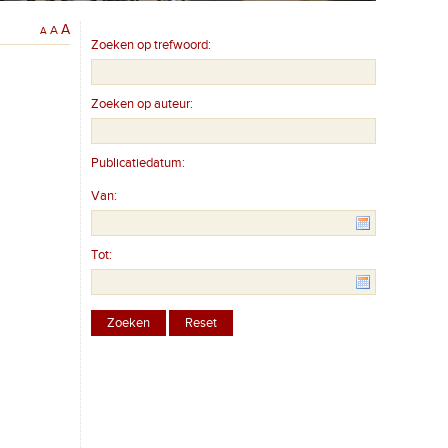
A
A
A
Zoeken op trefwoord:
Zoeken op auteur:
Publicatiedatum:
Van:
Tot: