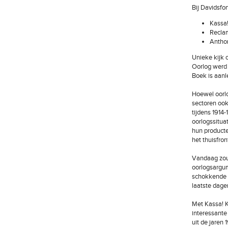
Bij Davidsfo
Kassa!
Reclam
Anthon
Unieke kijk 
Oorlog werd 
Boek is aanl
Hoewel oorl
sectoren ook
tijdens 1914
oorlogssitua
hun producte
het thuisfron
Vandaag zou 
oorlogsargum
schokkende be
laatste dage
Met Kassa!
interessante
uit de jaren