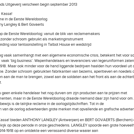
nds Uitgeverij verscheen begin september 2013
 Kassa!
e in de Eerste Wereldoorlog
y Langley & Bert Govaerts
op de Eerste Wereldoorlog: vanuit de blik van reclamemakers
zonder schroom gebruikt als marketinginstrument
eiding voor tentoonstelling in Talbot House en wedstrijd
og vaak samenhangt met een algemene economische crisis, betekent het voor 
 vaak ‘big business’. Wapenhandelaars en leveranciers van legeruniformen zaten n
-1918. Maar ook minder voor de hand liggende bedrijven haalden hun voordeel uit 
tie. Zonder schroom gebruikten fabrikanten van bezems, aperitieven en noedels 
n aan de man te brengen, zowel aan de soldaten aan het front als aan de achterb
t.
geen enkele handelaar het nog durven om zijn producten aan te prijzen met
enten, maar in de Eerste Wereldoorlog draaide niemand daar zijn hand voor om
wijs is de talrijke reclame in de oorlogstijdschriften. Tot in de
n van de oorlog adverteerden grote merken met opvallende en grafische adverten
 Kassa! bieden ANTHONY LANGLEY (Antwerpen) en BERT GOVAERTS (Berchem) 
 kijk op deze periode in onze geschiedenis. LANGLEY spoorde een grote hoeveel
 1914-1918 op en ontdekte een verrassend diverse waaier aan