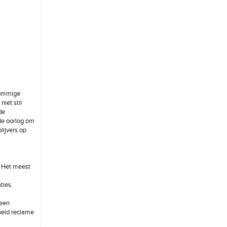
sommige
iet stil
de
de oorlog om
lijvers op
. Het meest
ties.
een
heid reclame