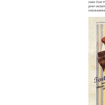
zoals Over th
jaren verzam
indrukwekken