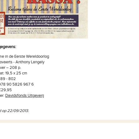
gegevens:
e in de Eerste Wereldoorlog
ovaerts - Anthony Langely
ver – 208 p.
t: 19,5 x 25 cm
89 - 802
978 90 5826 967 6
 €29,95
er:
Davidsfonds Uitgeverij
d op 22/09/2013.