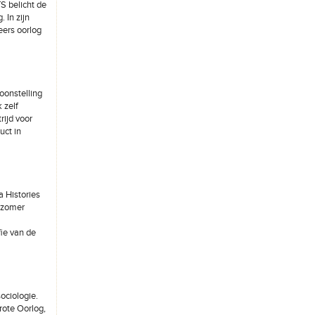
S belicht de
 In zijn
eers oorlog
oonstelling
 zelf
rijd voor
uct in
 Histories
 (zomer
fie van de
ociologie.
rote Oorlog,