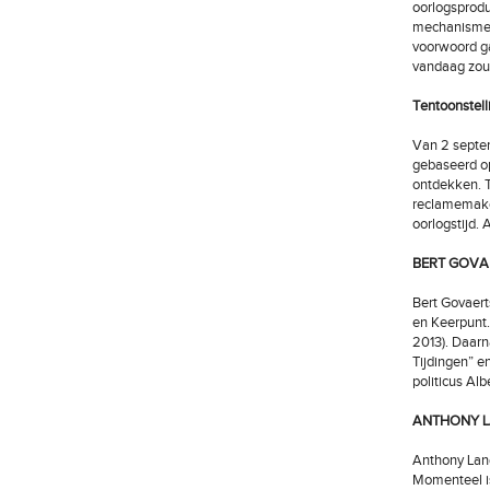
oorlogsprod
mechanismen 
voorwoord ga
vandaag zou
Tentoonstell
Van 2 septem
gebaseerd op
ontdekken. T
reclamemaker
oorlogstijd. 
BERT GOVA
Bert Govaert
en Keerpunt.
2013). Daarn
Tijdingen” en
politicus Al
ANTHONY L
Anthony Langl
Momenteel is